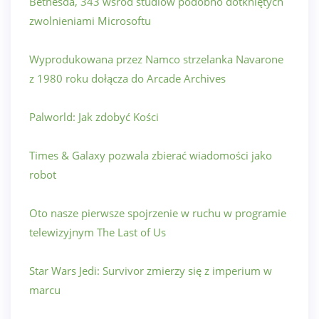
Bethesda, 343 wśród studiów podobno dotkniętych
zwolnieniami Microsoftu
Wyprodukowana przez Namco strzelanka Navarone
z 1980 roku dołącza do Arcade Archives
Palworld: Jak zdobyć Kości
Times & Galaxy pozwala zbierać wiadomości jako
robot
Oto nasze pierwsze spojrzenie w ruchu w programie
telewizyjnym The Last of Us
Star Wars Jedi: Survivor zmierzy się z imperium w
marcu