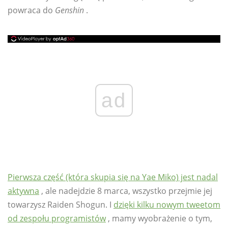
powraca do
Genshin
.
ad
Pierwsza część (która skupia się na Yae Miko) jest nadal
aktywna
, ale nadejdzie 8 marca, wszystko przejmie jej
towarzysz Raiden Shogun. I
dzięki kilku nowym tweetom
od zespołu programistów
, mamy wyobrażenie o tym,