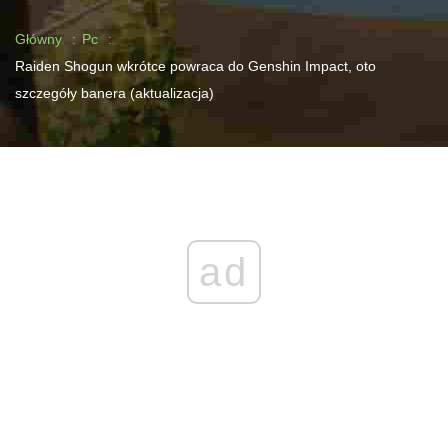
Główny
Pc
Raiden Shogun wkrótce powraca do Genshin Impact, oto
szczegóły banera (aktualizacja)
ad