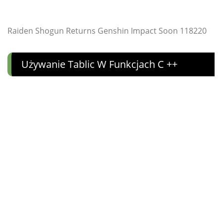
Raiden Shogun Returns Genshin Impact Soon 118220
Używanie Tablic W Funkcjach C ++