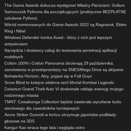
The Game Awards dokucza występowi Władcy Pierścieni: Gollum
Samouczek Pythona dla początkujących (praktyczne BEZPŁATNE
szkolenie Python)
Wśród nominowanych do Game Awards 2022 są Ragnarok, Elden
Ring i Nibel
Windows Defender kontra Avast - który z nich jest lepszym
antywirusem
Narzędzia i dostawcy usług do testowania penetracji aplikacji
mobilnych
Cotton 100% i Cotton Panorama docierają 29 października,
zamówienia w przedsprzedaży na SNES/Mega Drive są aktywne
Bohaterka Horizon, Aloy, pojawi się w Fall Guys
Snow Blind to kolejna odsłona serii Mortal Kombat Legends
Zwiastun Grand Theft Auto VI doskonale oddaje esencję mojego
rodzinnego miasta
TMNT: Cowabunga Collection będzie zawierała wycofanie kodu
sieciowego dla zawodników turniejowych
Azure Striker Gunvolt w końcu otrzymuje japońskie podkłady
głosowe na 3DS
Kangur Kao wraca tego lata i wygląda ostro