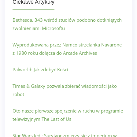
Ciekawe Artykuły
Bethesda, 343 wśród studiów podobno dotkniętych
zwolnieniami Microsoftu
Wyprodukowana przez Namco strzelanka Navarone
z 1980 roku dołącza do Arcade Archives
Palworld: Jak zdobyć Kości
Times & Galaxy pozwala zbierać wiadomości jako
robot
Oto nasze pierwsze spojrzenie w ruchu w programie
telewizyjnym The Last of Us
Star Wars Jedi: Survivor zmierzy się z imperium w