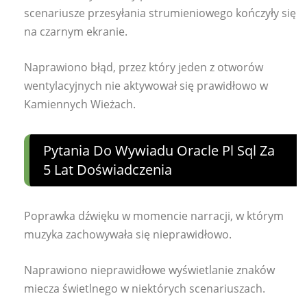
scenariusze przesyłania strumieniowego kończyły się
na czarnym ekranie.
Naprawiono błąd, przez który jeden z otworów
wentylacyjnych nie aktywował się prawidłowo w
Kamiennych Wieżach.
Pytania Do Wywiadu Oracle Pl Sql Za
5 Lat Doświadczenia
Poprawka dźwięku w momencie narracji, w którym
muzyka zachowywała się nieprawidłowo.
Naprawiono nieprawidłowe wyświetlanie znaków
miecza świetlnego w niektórych scenariuszach.