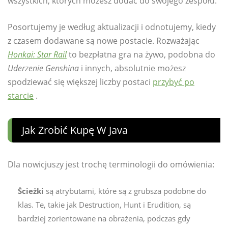
wszystkich, których możesz dodać do swojego zespołu.
Posortujemy je według aktualizacji i odnotujemy, kiedy
z czasem dodawane są nowe postacie. Rozważając
Honkai: Star Rail
to bezpłatna gra na żywo, podobna do
Uderzenie Genshina
i innych, absolutnie możesz
spodziewać się większej liczby postaci
przybyć po
starcie
.
Jak Zrobić Kupę W Java
Dla nowicjuszy jest trochę terminologii do omówienia:
Ścieżki
są atrybutami, które są z grubsza podobne do
klas. Te, takie jak Destruction, Hunt i Erudition, są
bardziej zorientowane na obrażenia, podczas gdy