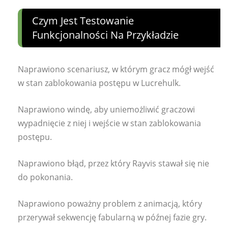
Czym Jest Testowanie
Funkcjonalności Na Przykładzie
Naprawiono scenariusz, w którym gracz mógł wejść
w stan zablokowania postępu w Lucrehulk.
Naprawiono windę, aby uniemożliwić graczowi
wypadnięcie z niej i wejście w stan zablokowania
postępu.
Naprawiono błąd, przez który Rayvis stawał się nie
do pokonania.
Naprawiono poważny problem z animacją, który
przerywał sekwencję fabularną w późnej fazie gry.