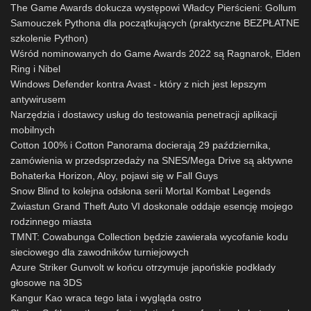
The Game Awards dokucza występowi Władcy Pierścieni: Gollum
Samouczek Pythona dla początkujących (praktyczne BEZPŁATNE
szkolenie Python)
Wśród nominowanych do Game Awards 2022 są Ragnarok, Elden
Ring i Nibel
Windows Defender kontra Avast - który z nich jest lepszym
antywirusem
Narzędzia i dostawcy usług do testowania penetracji aplikacji
mobilnych
Cotton 100% i Cotton Panorama docierają 29 października,
zamówienia w przedsprzedaży na SNES/Mega Drive są aktywne
Bohaterka Horizon, Aloy, pojawi się w Fall Guys
Snow Blind to kolejna odsłona serii Mortal Kombat Legends
Zwiastun Grand Theft Auto VI doskonale oddaje esencję mojego
rodzinnego miasta
TMNT: Cowabunga Collection będzie zawierała wycofanie kodu
sieciowego dla zawodników turniejowych
Azure Striker Gunvolt w końcu otrzymuje japońskie podkłady
głosowe na 3DS
Kangur Kao wraca tego lata i wygląda ostro