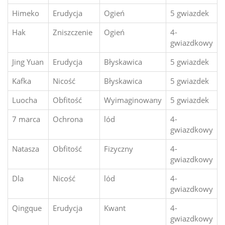
Himeko
Erudycja
Ogień
5 gwiazdek
Hak
Zniszczenie
Ogień
4-
gwiazdkowy
Jing Yuan
Erudycja
Błyskawica
5 gwiazdek
Kafka
Nicość
Błyskawica
5 gwiazdek
Luocha
Obfitość
Wyimaginowany
5 gwiazdek
7 marca
Ochrona
lód
4-
gwiazdkowy
Natasza
Obfitość
Fizyczny
4-
gwiazdkowy
Dla
Nicość
lód
4-
gwiazdkowy
Qingque
Erudycja
Kwant
4-
gwiazdkowy