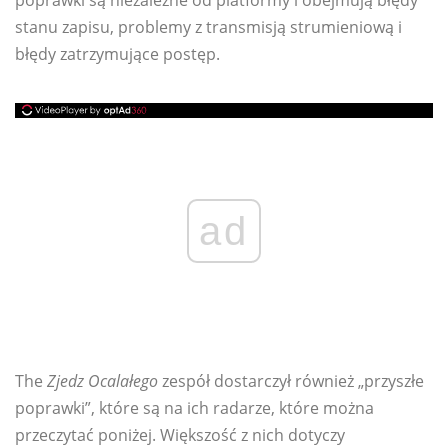
poprawki są niezależne od platformy i obejmują błędy
stanu zapisu, problemy z transmisją strumieniową i
błędy zatrzymujące postęp.
ad
The
Zjedz Ocalałego
zespół dostarczył również „przyszłe
poprawki”, które są na ich radarze, które można
przeczytać poniżej. Większość z nich dotyczy