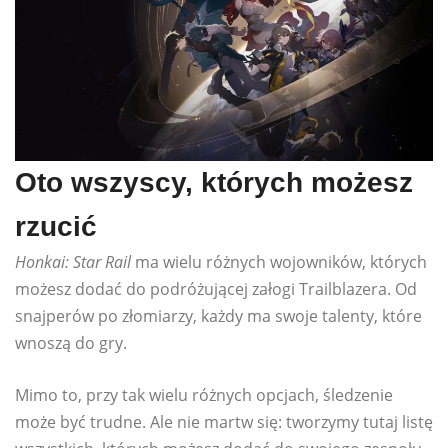
Oto wszyscy, których możesz
rzucić
Honkai: Star Rail
ma wielu różnych wojowników, których
możesz dodać do podróżującej załogi Trailblazera. Od
snajperów po złomiarzy, każdy ma swoje talenty, które
wnoszą do gry.
Mimo to, przy tak wielu różnych opcjach, śledzenie
może być trudne. Ale nie martw się: tworzymy tutaj listę