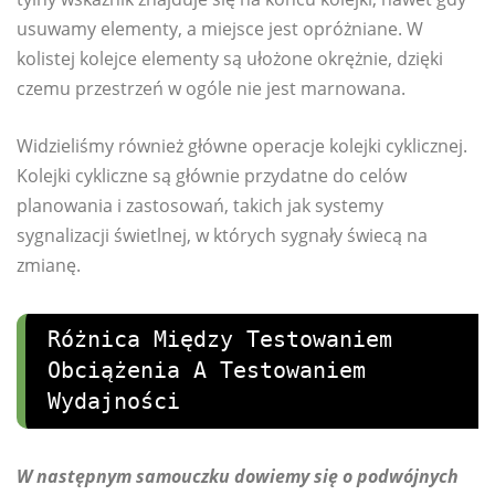
usuwamy elementy, a miejsce jest opróżniane. W
kolistej kolejce elementy są ułożone okrężnie, dzięki
czemu przestrzeń w ogóle nie jest marnowana.
Widzieliśmy również główne operacje kolejki cyklicznej.
Kolejki cykliczne są głównie przydatne do celów
planowania i zastosowań, takich jak systemy
sygnalizacji świetlnej, w których sygnały świecą na
zmianę.
Różnica Między Testowaniem
Obciążenia A Testowaniem
Wydajności
W następnym samouczku dowiemy się o podwójnych