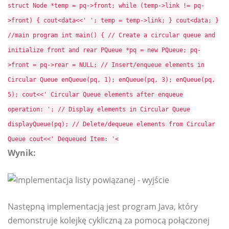
struct Node *temp = pq->front; while (temp->link != pq-
>front) { cout<
data<<' '; temp = temp->link; } cout<
data; }
//main program int main() { // Create a circular queue and
initialize front and rear PQueue *pq = new PQueue; pq-
>front = pq->rear = NULL; // Insert/enqueue elements in
Circular Queue enQueue(pq, 1); enQueue(pq, 3); enQueue(pq,
5); cout<<' Circular Queue elements after enqueue
operation: '; // Display elements in Circular Queue
displayQueue(pq); // Delete/dequeue elements from Circular
Queue cout<<' Dequeued Item: '<
Wynik:
Następną implementacją jest program Java, który
demonstruje kolejkę cykliczną za pomocą połączonej