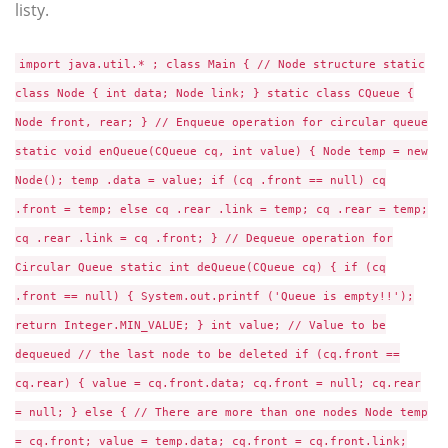
listy.
import java.util.* ; class Main { // Node structure static
class Node { int data; Node link; } static class CQueue {
Node front, rear; } // Enqueue operation for circular queue
static void enQueue(CQueue cq, int value) { Node temp = new
Node(); temp .data = value; if (cq .front == null) cq
.front = temp; else cq .rear .link = temp; cq .rear = temp;
cq .rear .link = cq .front; } // Dequeue operation for
Circular Queue static int deQueue(CQueue cq) { if (cq
.front == null) { System.out.printf ('Queue is empty!!');
return Integer.MIN_VALUE; } int value; // Value to be
dequeued // the last node to be deleted if (cq.front ==
cq.rear) { value = cq.front.data; cq.front = null; cq.rear
= null; } else { // There are more than one nodes Node temp
= cq.front; value = temp.data; cq.front = cq.front.link;