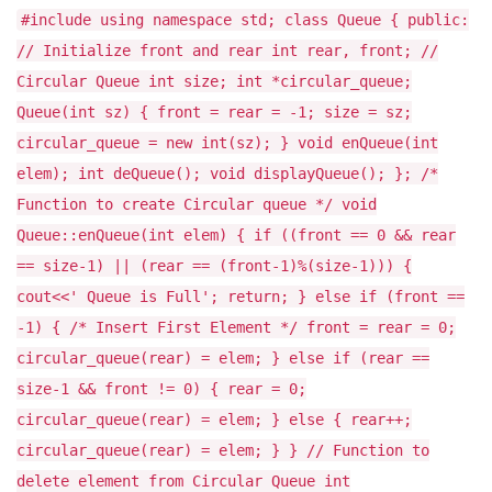
#include
using namespace std; class Queue { public:
// Initialize front and rear int rear, front; //
Circular Queue int size; int *circular_queue;
Queue(int sz) { front = rear = -1; size = sz;
circular_queue = new int(sz); } void enQueue(int
elem); int deQueue(); void displayQueue(); }; /*
Function to create Circular queue */ void
Queue::enQueue(int elem) { if ((front == 0 && rear
== size-1) || (rear == (front-1)%(size-1))) {
cout<<' Queue is Full'; return; } else if (front ==
-1) { /* Insert First Element */ front = rear = 0;
circular_queue(rear) = elem; } else if (rear ==
size-1 && front != 0) { rear = 0;
circular_queue(rear) = elem; } else { rear++;
circular_queue(rear) = elem; } } // Function to
delete element from Circular Queue int