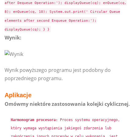
after Dequeue Operation:'); displayQueue(cq); enQueue(cq,
8); enQueue(cq, 10); System.out.print(' Circular Queue
elements after second Enqueue Operation:');
displayQueue(cq); } }
Wynik:
Wynik powyższego programu jest podobny do
poprzedniego programu.
Aplikacje
Omówmy niektóre zastosowania kolejki cyklicznej.
Harmonogram procesora:
Proces systemu operacyjnego,
który wymaga wystąpienia jakiegoś zdarzenia lub
zakończenia innych procesów w celu wykonania, jest