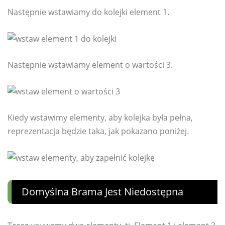
Następnie wstawiamy do kolejki element 1.
Następnie wstawiamy element o wartości 3.
Kiedy wstawimy elementy, aby kolejka była pełna,
reprezentacja będzie taka, jak pokazano poniżej.
Domyślna Brama Jest Niedostępna