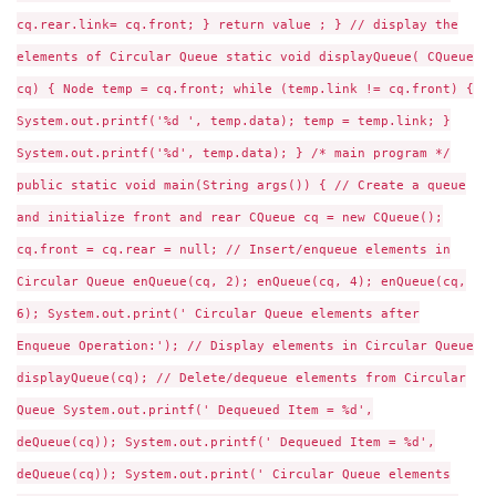
cq.rear.link= cq.front; } return value ; } // display the
elements of Circular Queue static void displayQueue( CQueue
cq) { Node temp = cq.front; while (temp.link != cq.front) {
System.out.printf('%d ', temp.data); temp = temp.link; }
System.out.printf('%d', temp.data); } /* main program */
public static void main(String args()) { // Create a queue
and initialize front and rear CQueue cq = new CQueue();
cq.front = cq.rear = null; // Insert/enqueue elements in
Circular Queue enQueue(cq, 2); enQueue(cq, 4); enQueue(cq,
6); System.out.print(' Circular Queue elements after
Enqueue Operation:'); // Display elements in Circular Queue
displayQueue(cq); // Delete/dequeue elements from Circular
Queue System.out.printf(' Dequeued Item = %d',
deQueue(cq)); System.out.printf(' Dequeued Item = %d',
deQueue(cq)); System.out.print(' Circular Queue elements