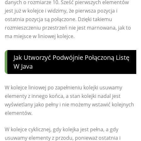
danych o rozmiarze 10. Sześć pierwszych elementów
jest już w kolejce i widzimy, że pierwsza pozycja i
ostatnia pozycja są połączone. Dzięki takiemu
rozmieszczeniu przestrzeń nie jest marnowana, jak to
ma miejsce w liniowej kolejce.
Jak Utworzyć Podwójnie Połączoną Listę
W Java
W kolejce liniowej po zapełnieniu kolejki usuwamy
elementy z innego końca, a stan kolejki nadal jest
wyświetlany jako pełny i nie możemy wstawić kolejnych
elementów.
W kolejce cyklicznej, gdy kolejka jest pełna, a gdy
usuwamy elementy z przodu, ponieważ ostatnia i