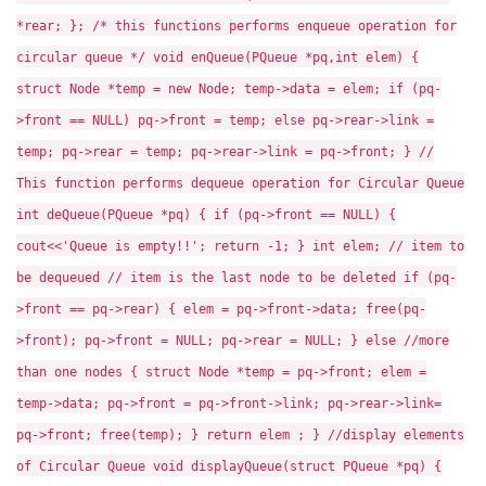
*rear; }; /* this functions performs enqueue operation for
circular queue */ void enQueue(PQueue *pq,int elem) {
struct Node *temp = new Node; temp->data = elem; if (pq-
>front == NULL) pq->front = temp; else pq->rear->link =
temp; pq->rear = temp; pq->rear->link = pq->front; } //
This function performs dequeue operation for Circular Queue
int deQueue(PQueue *pq) { if (pq->front == NULL) {
cout<<'Queue is empty!!'; return -1; } int elem; // item to
be dequeued // item is the last node to be deleted if (pq-
>front == pq->rear) { elem = pq->front->data; free(pq-
>front); pq->front = NULL; pq->rear = NULL; } else //more
than one nodes { struct Node *temp = pq->front; elem =
temp->data; pq->front = pq->front->link; pq->rear->link=
pq->front; free(temp); } return elem ; } //display elements
of Circular Queue void displayQueue(struct PQueue *pq) {