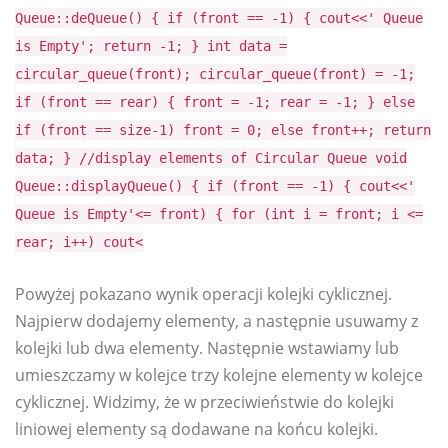
Queue::deQueue() { if (front == -1) { cout<<' Queue
is Empty'; return -1; } int data =
circular_queue(front); circular_queue(front) = -1;
if (front == rear) { front = -1; rear = -1; } else
if (front == size-1) front = 0; else front++; return
data; } //display elements of Circular Queue void
Queue::displayQueue() { if (front == -1) { cout<<'
Queue is Empty'<
= front) { for (int i = front; i <=
rear; i++) cout<
Powyżej pokazano wynik operacji kolejki cyklicznej.
Najpierw dodajemy elementy, a następnie usuwamy z
kolejki lub dwa elementy. Następnie wstawiamy lub
umieszczamy w kolejce trzy kolejne elementy w kolejce
cyklicznej. Widzimy, że w przeciwieństwie do kolejki
liniowej elementy są dodawane na końcu kolejki.