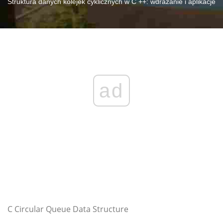
Struktura danych kolejek cyklicznych w C ++: wdrażanie i aplikacje
ad
C Circular Queue Data Structure