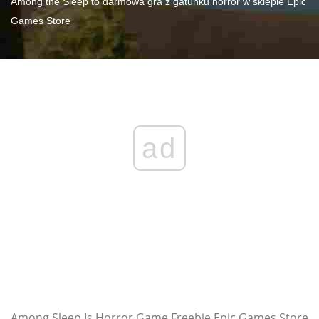
Among the Sleep to darmowa gra z gatunku horror w sklepie Epic
Games Store
ad
Among Sleep Is Horror Game Freebie Epic Games Store