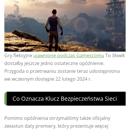
Gry fleksyjne
ujawnione podczas Gamescomu
To
Słowik
dostałby jeszcze jedno ostateczne opóźnienie.
Przygoda o przetrwaniu zostanie teraz udostępniona
we wczesnym dostępie 22 lutego 2024 r.
Co Oznacza Klucz Bezpieczeństwa Sieci
Pomimo opóźnienia otrzymaliśmy także oficjalny
zwiastun daty premiery, który prezentuje więcej