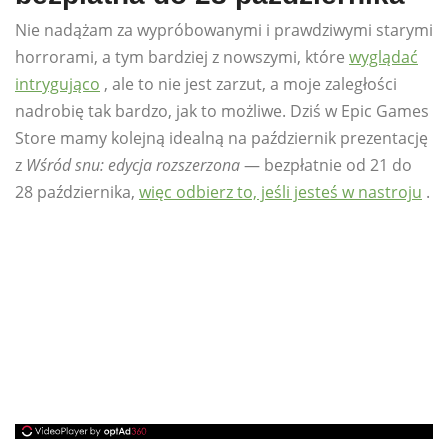
Nie nadążam za wypróbowanymi i prawdziwymi starymi
horrorami, a tym bardziej z nowszymi, które
wyglądać
intrygująco
, ale to nie jest zarzut, a moje zaległości
nadrobię tak bardzo, jak to możliwe. Dziś w Epic Games
Store mamy kolejną idealną na październik prezentację
z
Wśród snu: edycja rozszerzona
— bezpłatnie od 21 do
28 października,
więc odbierz to, jeśli jesteś w nastroju
.