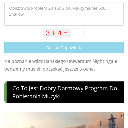
Dostać Odpowiedź
Na poznanie wiktoriańskiego uniwersum Nightingale
będziemy musieli poczekać jeszcze trochę.
Co To Jest Dobry Darmowy Program Do
Pobierania Muzyki