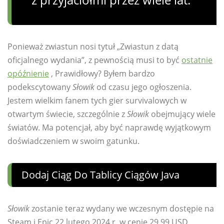
Ponieważ zwiastun nosi tytuł „Zwiastun z datą
oficjalnego wydania”, z pewnością musi to być
ostatnie
opóźnienie
, Prawidłowy? Byłem bardzo
podekscytowany
Słowik
od czasu jego ogłoszenia.
Jestem wielkim fanem tych gier survivalowych w
otwartym świecie, szczególnie z
Słowik
obejmujący wiele
światów. Ma potencjał, aby być naprawdę wyjątkowym
doświadczeniem w swoim gatunku.
Dodaj Ciąg Do Tablicy Ciągów Java
Słowik
zostanie teraz wydany we wczesnym dostępie na
Steam i Epic 22 lutego 2024 r. w cenie 29,99 USD