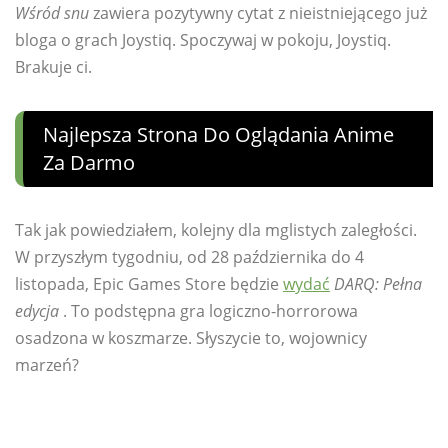
Wśród snu
zawiera pozytywny cytat z nieistniejącego już
bloga o grach Joystiq. Spoczywaj w pokoju, Joystiq.
Brakuje ci.
Najlepsza Strona Do Oglądania Anime
Za Darmo
Tak jak powiedziałem, kolejny dla mglistych zaległości.
W przyszłym tygodniu, od 28 października do 4
listopada, Epic Games Store będzie
wydać
DARQ: Pełna
edycja
. To podstępna gra logiczno-horrorowa
osadzona w koszmarze. Słyszycie to, wojownicy
marzeń?