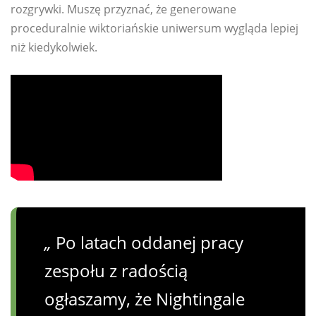
rozgrywki. Muszę przyznać, że generowane
proceduralnie wiktoriańskie uniwersum wygląda lepiej
niż kiedykolwiek.
„
Po latach oddanej pracy
zespołu z radością
ogłaszamy, że Nightingale