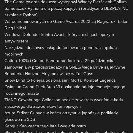
The Game Awards dokucza występowi Władcy Pierścieni: Gollum
Samouczek Pythona dla początkujących (praktyczne BEZPŁATNE
szkolenie Python)
Wśród nominowanych do Game Awards 2022 są Ragnarok, Elden
Ring i Nibel
Windows Defender kontra Avast - który z nich jest lepszym
antywirusem
Narzędzia i dostawcy usług do testowania penetracji aplikacji
mobilnych
Cotton 100% i Cotton Panorama docierają 29 października,
zamówienia w przedsprzedaży na SNES/Mega Drive są aktywne
Bohaterka Horizon, Aloy, pojawi się w Fall Guys
Snow Blind to kolejna odsłona serii Mortal Kombat Legends
Zwiastun Grand Theft Auto VI doskonale oddaje esencję mojego
rodzinnego miasta
TMNT: Cowabunga Collection będzie zawierała wycofanie kodu
sieciowego dla zawodników turniejowych
Azure Striker Gunvolt w końcu otrzymuje japońskie podkłady
głosowe na 3DS
Kangur Kao wraca tego lata i wygląda ostro
Skytex Softbox - the perfect solution for professional photography