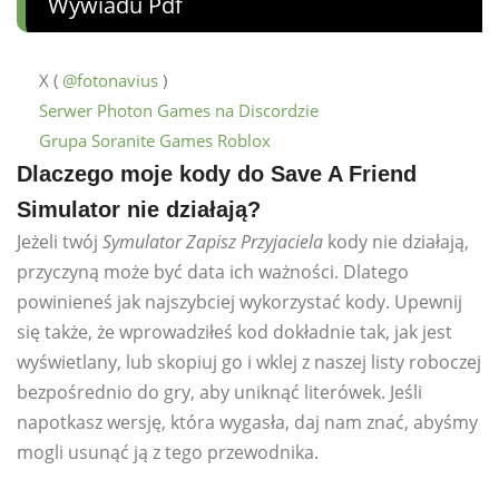
Wywiadu Pdf
X (
@fotonavius
)
Serwer Photon Games na Discordzie
Grupa Soranite Games Roblox
Dlaczego moje kody do Save A Friend
Simulator nie działają?
Jeżeli twój
Symulator Zapisz Przyjaciela
kody nie działają,
przyczyną może być data ich ważności. Dlatego
powinieneś jak najszybciej wykorzystać kody. Upewnij
się także, że wprowadziłeś kod dokładnie tak, jak jest
wyświetlany, lub skopiuj go i wklej z naszej listy roboczej
bezpośrednio do gry, aby uniknąć literówek. Jeśli
napotkasz wersję, która wygasła, daj nam znać, abyśmy
mogli usunąć ją z tego przewodnika.