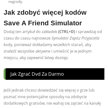
nagrody.
Jak zdobyć więcej kodów
Save A Friend Simulator
Dodaj ten artykuł do zakładek
(CTRL+D)
i sprawdzaj od
czasu do czasu najnowsze
Symulator Zapisz Przyjaciela
kody, ponieważ dokładamy wszelkich starań, aby
znaleźć wszystkie aktywne i umieścić je w jednym
miejscu, aby zapewnić łatwy dostęp.
Jak Zgrać Dvd Za Darmo
Jeśli jednak chcesz dowiedzieć się więcej o grze lub
poznać inne potencjalne sposoby na zdobycie
dodatkowych gratisów, nie wahaj się zajrzeć na kanały