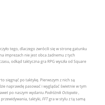
czyło tego, dlaczego zwrócili się w stronę gatunku
a imprezach nie jest obca żadnemu z tych
zasu, odkąd taktyczna gra RPG wyszła od Square
o sięgnąć po taktykę. Pierwszym z nich są
ędzie naprawdę pasować i wyglądać świetnie w tym
 nawet po naszym wydaniu
Podróżnik Octopata
,
, przewidywania, taktyki,
FFT
gra w stylu z tą samą