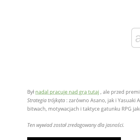
Był
nadal pracuje nad grą tutaj
, ale przed prem
Strategia trójkąta
: zarówno Asano, jak i Yasuaki 
bitwach, motywacjach i taktyce gatunku RPG jak
Ten wywiad został zredagowany dla jasności.