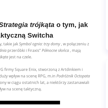
Strategia trójkąta
o tym, jak
aktyczną Switcha
, takie jak
Symbol ognia: trzy domy
, w połączeniu z
dnia
przeróbki i Firaxis”
Północne słońca
, mają
ójkąta
jest na czele.
G firmy Square Enix, stworzoną z Artdinkiem i
duży wpływ na scenę RPG, m.in
Podróżnik Octopata
ony w ciągu ostatnich lat, a niektórzy zastanawiali
w na scenę taktyczną.