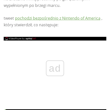
wypełnionym po brzegi marcu.
tweet
pochodzi bezpośrednio z Nintendo of America
,
który stwierdził, co następuje:
ad