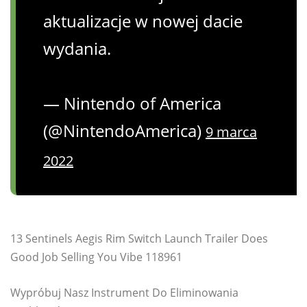
aktualizacje w nowej dacie
wydania.
— Nintendo of America
(@NintendoAmerica)
9 marca
2022
13 Sentinels Aegis Rim Switch Launch Trailer Does
Good Job Selling You Vibe 118961
Wypróbuj Nasz Instrument Do Eliminowania