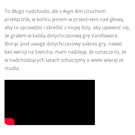
To długo nadchodzi, ale z
Aegis Rim
Uruchom
przełącznik, w końcu jestem w przestrzeni nad głową,
aby to sprawdzić i skreślić z mojej listy, aby upewnić się,
że grałem w każdą dotychczasową grę Vanillaware.
Biorąc pod uwagę dotychczasowy sukces gry, nawet
bez wersji na Switcha, mam nadzieję, że oznacza to, że
w nadchodzących latach zobaczymy o wiele więcej ze
studia.