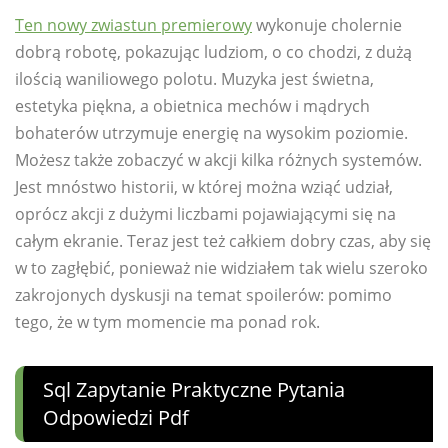
Ten nowy zwiastun premierowy
wykonuje cholernie
dobrą robotę, pokazując ludziom, o co chodzi, z dużą
ilością waniliowego polotu. Muzyka jest świetna,
estetyka piękna, a obietnica mechów i mądrych
bohaterów utrzymuje energię na wysokim poziomie.
Możesz także zobaczyć w akcji kilka różnych systemów.
Jest mnóstwo historii, w której można wziąć udział,
oprócz akcji z dużymi liczbami pojawiającymi się na
całym ekranie. Teraz jest też całkiem dobry czas, aby się
w to zagłębić, ponieważ nie widziałem tak wielu szeroko
zakrojonych dyskusji na temat spoilerów: pomimo
tego, że w tym momencie ma ponad rok.
Sql Zapytanie Praktyczne Pytania
Odpowiedzi Pdf