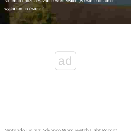
Nintendo opóźnia Advance Wars Switch „w świetle ostatnich
wydarzeń na świecie”
ad
Nintendo Delays Advance Wars Switch Light Recent