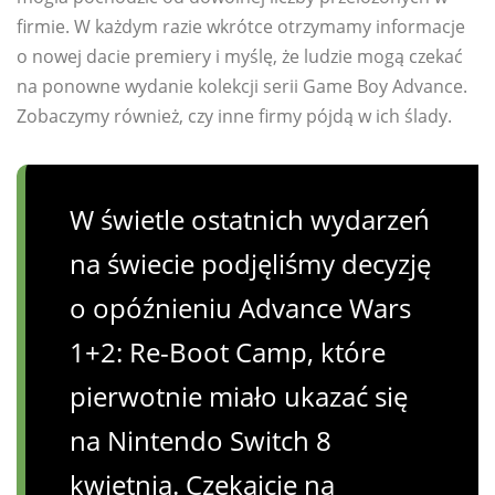
firmie. W każdym razie wkrótce otrzymamy informacje
o nowej dacie premiery i myślę, że ludzie mogą czekać
na ponowne wydanie kolekcji serii Game Boy Advance.
Zobaczymy również, czy inne firmy pójdą w ich ślady.
W świetle ostatnich wydarzeń
na świecie podjęliśmy decyzję
o opóźnieniu Advance Wars
1+2: Re-Boot Camp, które
pierwotnie miało ukazać się
na Nintendo Switch 8
kwietnia. Czekajcie na