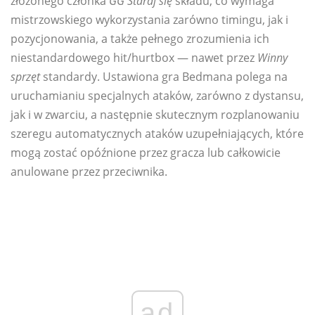
złożonego członka
GG Staraj się
składu, co wymaga
mistrzowskiego wykorzystania zarówno timingu, jak i
pozycjonowania, a także pełnego zrozumienia ich
niestandardowego hit/hurtbox — nawet przez
Winny
sprzęt
standardy. Ustawiona gra Bedmana polega na
uruchamianiu specjalnych ataków, zarówno z dystansu,
jak i w zwarciu, a następnie skutecznym rozplanowaniu
szeregu automatycznych ataków uzupełniających, które
mogą zostać opóźnione przez gracza lub całkowicie
anulowane przez przeciwnika.
ad