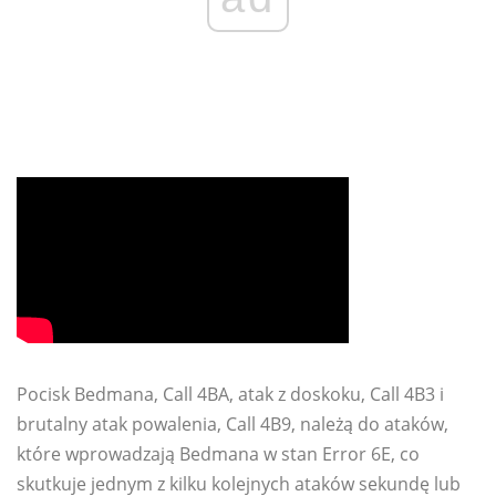
Pocisk Bedmana, Call 4BA, atak z doskoku, Call 4B3 i
brutalny atak powalenia, Call 4B9, należą do ataków,
które wprowadzają Bedmana w stan Error 6E, co
skutkuje jednym z kilku kolejnych ataków sekundę lub