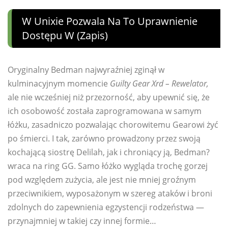
W Unixie Pozwala Na To Uprawnienie
Dostępu W (zapis)
Oryginalny Bedman najwyraźniej zginął w
kulminacyjnym momencie
Guilty Gear Xrd – Rewelator,
ale nie wcześniej niż przezorność, aby upewnić się, że
ich osobowość została zaprogramowana w samym
łóżku, zasadniczo pozwalając chorowitemu Gearowi żyć
po śmierci. I tak, zarówno prowadzony przez swoją
kochającą siostrę Delilah, jak i chroniący ją, Bedman?
wraca na ring GG. Samo łóżko wygląda trochę gorzej
pod względem zużycia, ale jest nie mniej groźnym
przeciwnikiem, wyposażonym w szereg ataków i broni
zdolnych do zapewnienia egzystencji rodzeństwa —
przynajmniej w takiej czy innej formie…