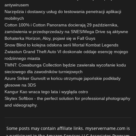
antywirusem
Narzędzia i dostawcy usług do testowania penetracji aplikacji
mobilnych
Cotton 100% i Cotton Panorama docierają 29 października,
zamówienia w przedsprzedaży na SNES/Mega Drive są aktywne
Bohaterka Horizon, Aloy, pojawi się w Fall Guys
Snow Blind to kolejna odsłona serii Mortal Kombat Legends
Zwiastun Grand Theft Auto VI doskonale oddaje esencję mojego
rodzinnego miasta
TMNT: Cowabunga Collection będzie zawierała wycofanie kodu
sieciowego dla zawodników turniejowych
Azure Striker Gunvolt w końcu otrzymuje japońskie podkłady
głosowe na 3DS
Kangur Kao wraca tego lata i wygląda ostro
Skytex Softbox - the perfect solution for professional photography
and videography.
Some posts may contain affiliate links. myservername.com is
a participant in the Amazon Services LLC Associates Program,