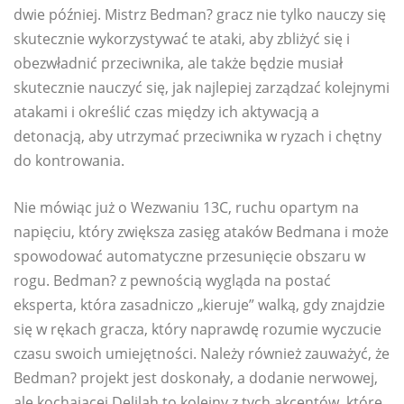
dwie później. Mistrz Bedman? gracz nie tylko nauczy się
skutecznie wykorzystywać te ataki, aby zbliżyć się i
obezwładnić przeciwnika, ale także będzie musiał
skutecznie nauczyć się, jak najlepiej zarządzać kolejnymi
atakami i określić czas między ich aktywacją a
detonacją, aby utrzymać przeciwnika w ryzach i chętny
do kontrowania.
Nie mówiąc już o Wezwaniu 13C, ruchu opartym na
napięciu, który zwiększa zasięg ataków Bedmana i może
spowodować automatyczne przesunięcie obszaru w
rogu. Bedman? z pewnością wygląda na postać
eksperta, która zasadniczo „kieruje” walką, gdy znajdzie
się w rękach gracza, który naprawdę rozumie wyczucie
czasu swoich umiejętności. Należy również zauważyć, że
Bedman? projekt jest doskonały, a dodanie nerwowej,
ale kochającej Delilah to kolejny z tych akcentów, które