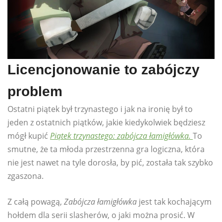
Licencjonowanie to zabójczy
problem
Ostatni piątek był trzynastego i jak na ironię był to
jeden z ostatnich piątków, jakie kiedykolwiek będziesz
mógł kupić
Piątek trzynastego: zabójcza łamigłówka.
To
smutne, że ta młoda przestrzenna gra logiczna, która
nie jest nawet na tyle dorosła, by pić, została tak szybko
zgaszona.
Z całą powagą,
Zabójcza łamigłówka
jest tak kochającym
hołdem dla serii slasherów, o jaki można prosić. W