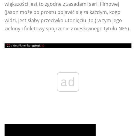
większości jest to zgodne z zasadami serii filmowej
(Jason może po prostu pojawić się za każdym, kogo
widzi, jest słaby przeciwko utonięciu itp.) w tym jego
zielony i fioletowy spojrzenie z niesławnego tytułu NES).
ad