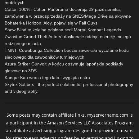
mobilnych
Cotton 100% i Cotton Panorama docierają 29 października,
zamówienia w przedsprzedaży na SNES/Mega Drive są aktywne
Bohaterka Horizon, Aloy, pojawi się w Fall Guys
Snow Blind to kolejna odsłona serii Mortal Kombat Legends
Zwiastun Grand Theft Auto VI doskonale oddaje esencję mojego
rodzinnego miasta
TMNT: Cowabunga Collection będzie zawierała wycofanie kodu
sieciowego dla zawodników turniejowych
Azure Striker Gunvolt w końcu otrzymuje japońskie podkłady
głosowe na 3DS
Kangur Kao wraca tego lata i wygląda ostro
Skytex Softbox - the perfect solution for professional photography
and videography.
Some posts may contain affiliate links. myservername.com is
a participant in the Amazon Services LLC Associates Program,
an affiliate advertising program designed to provide a means
for sites to earn advertising fees by advertising and linking to