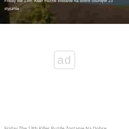
Friday the 13th: Killer Puzzle zostanie na dobre usunięte 23
stycznia
ad
Friday The 13th Killer Puzzle Zostanie Na Dobre