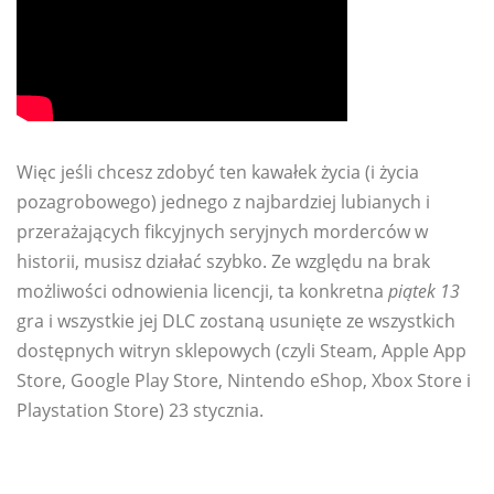
Więc jeśli chcesz zdobyć ten kawałek życia (i życia
pozagrobowego) jednego z najbardziej lubianych i
przerażających fikcyjnych seryjnych morderców w
historii, musisz działać szybko. Ze względu na brak
możliwości odnowienia licencji, ta konkretna
piątek 13
gra i wszystkie jej DLC zostaną usunięte ze wszystkich
dostępnych witryn sklepowych (czyli Steam, Apple App
Store, Google Play Store, Nintendo eShop, Xbox Store i
Playstation Store) 23 stycznia.