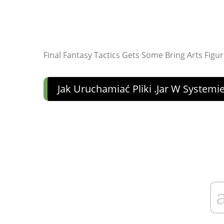
Final Fantasy Tactics Gets Some Bring Arts Figu
Jak Uruchamiać Pliki .jar W System