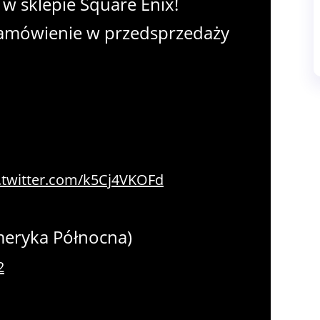
w sklepie Square Enix!
 zamówienie w przedsprzedaży
.twitter.com/k5Cj4VKOFd
meryka Północna)
2