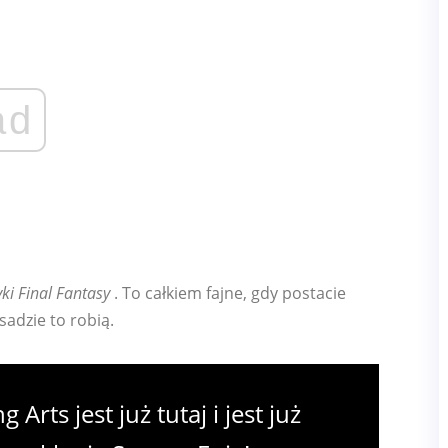
ad
ki Final Fantasy
. To całkiem fajne, gdy postacie
sadzie to robią.
rts jest już tutaj i jest już