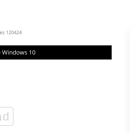
res 120424
ie Windows 10
ad