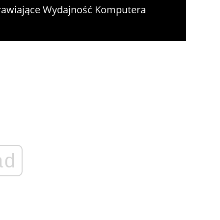
rawiające Wydajność Komputera
ad