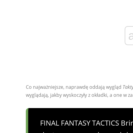
Co najważniejsze, naprawdę oddają wygląd
Takty
wyglądają, jakby wyskoczyły z okładki, a one w za
FINAL FANTASY TACTICS Bring A