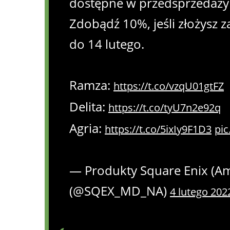
dostępne w przedsprzedaży 
Zdobądź 10%, jeśli złożysz
do 14 lutego.
Ramza:
https://t.co/vzqU01gtFZ
Delita:
https://t.co/tyU7n2e92q
Agria:
https://t.co/5ixIy9F1D3
pic
— Produkty Square Enix (A
(@SQEX_MD_NA)
4 lutego 202