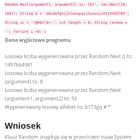
Random.Next(argument1, argument2) is: {0}', ran.Next(10,
100)); String b = 'abcdefghijklmnopqrstuvwxyz0123456789';
String sc = '!@#$%^&*~'; int length = 6; String random =
''; for(int i =0; i
Dane wyjściowe programu
Losowa liczba wygenerowana przez Random.Next () to:
1497664941
Losowa liczba wygenerowana przez Random.Next
(argument) to: 8
Losowa liczba wygenerowana przez Random.Next
(argument1, argument2) to: 92
Wygenerowany losowy alfabet to: b173gq # *
Wniosek
Klasa Random znajduje się w przestrzeni nazw System