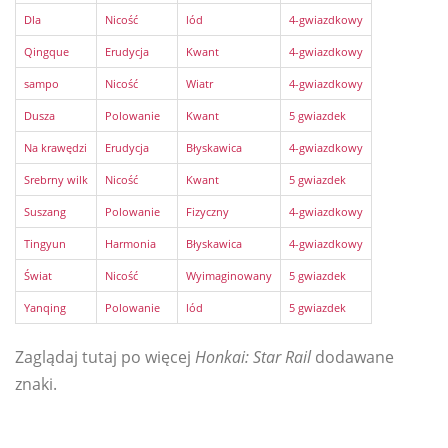
Dla
Nicość
lód
4-gwiazdkowy
Qingque
Erudycja
Kwant
4-gwiazdkowy
sampo
Nicość
Wiatr
4-gwiazdkowy
Dusza
Polowanie
Kwant
5 gwiazdek
Na krawędzi
Erudycja
Błyskawica
4-gwiazdkowy
Srebrny wilk
Nicość
Kwant
5 gwiazdek
Suszang
Polowanie
Fizyczny
4-gwiazdkowy
Tingyun
Harmonia
Błyskawica
4-gwiazdkowy
Świat
Nicość
Wyimaginowany
5 gwiazdek
Yanqing
Polowanie
lód
5 gwiazdek
Zaglądaj tutaj po więcej
Honkai: Star Rail
dodawane
znaki.