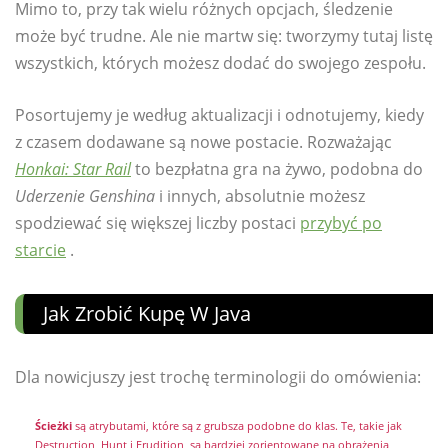
Mimo to, przy tak wielu różnych opcjach, śledzenie
może być trudne. Ale nie martw się: tworzymy tutaj listę
wszystkich, których możesz dodać do swojego zespołu.
Posortujemy je według aktualizacji i odnotujemy, kiedy
z czasem dodawane są nowe postacie. Rozważając
Honkai: Star Rail
to bezpłatna gra na żywo, podobna do
Uderzenie Genshina
i innych, absolutnie możesz
spodziewać się większej liczby postaci
przybyć po
starcie
.
Jak Zrobić Kupę W Java
Dla nowicjuszy jest trochę terminologii do omówienia:
Ścieżki
są atrybutami, które są z grubsza podobne do klas. Te, takie jak
Destruction, Hunt i Erudition, są bardziej zorientowane na obrażenia,