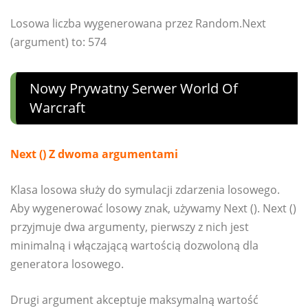
Losowa liczba wygenerowana przez Random.Next
(argument) to: 574
Nowy Prywatny Serwer World Of
Warcraft
Next () Z dwoma argumentami
Klasa losowa służy do symulacji zdarzenia losowego.
Aby wygenerować losowy znak, używamy Next (). Next ()
przyjmuje dwa argumenty, pierwszy z nich jest
minimalną i włączającą wartością dozwoloną dla
generatora losowego.
Drugi argument akceptuje maksymalną wartość