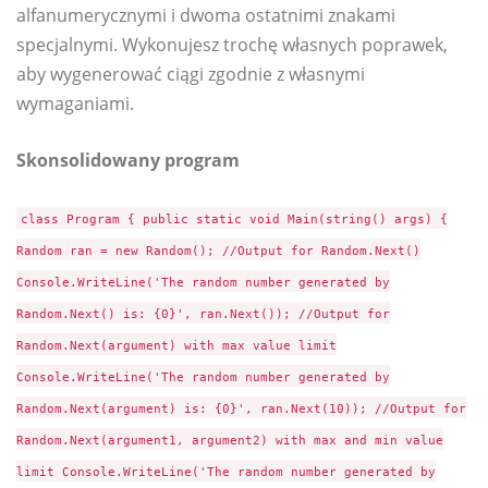
alfanumerycznymi i dwoma ostatnimi znakami
specjalnymi. Wykonujesz trochę własnych poprawek,
aby wygenerować ciągi zgodnie z własnymi
wymaganiami.
Skonsolidowany program
class Program { public static void Main(string() args) {
Random ran = new Random(); //Output for Random.Next()
Console.WriteLine('The random number generated by
Random.Next() is: {0}', ran.Next()); //Output for
Random.Next(argument) with max value limit
Console.WriteLine('The random number generated by
Random.Next(argument) is: {0}', ran.Next(10)); //Output for
Random.Next(argument1, argument2) with max and min value
limit Console.WriteLine('The random number generated by