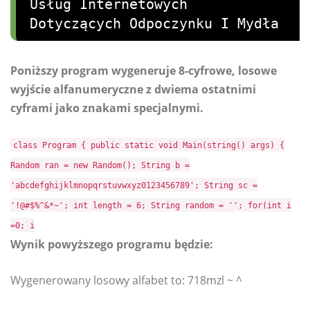
Usług Internetowych
Dotyczących Odpoczynku I Mydła
Poniższy program wygeneruje 8-cyfrowe, losowe
wyjście alfanumeryczne z dwiema ostatnimi
cyframi jako znakami specjalnymi.
class Program { public static void Main(string() args) {
Random ran = new Random(); String b =
'abcdefghijklmnopqrstuvwxyz0123456789'; String sc =
'!@#$%^&*~'; int length = 6; String random = ''; for(int i
=0; i
Wynik powyższego programu będzie:
Wygenerowany losowy alfabet to: 718mzl ~ ^