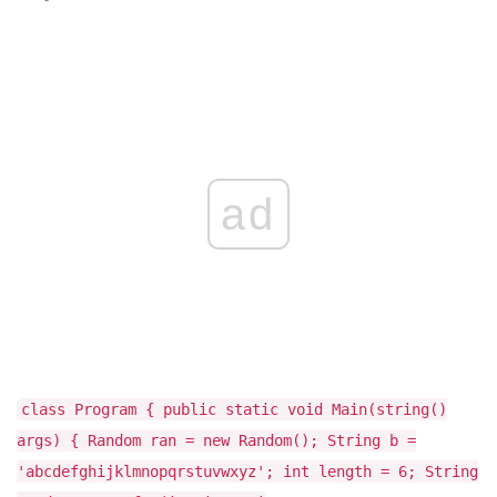
ad
class Program { public static void Main(string()
args) { Random ran = new Random(); String b =
'abcdefghijklmnopqrstuvwxyz'; int length = 6; String