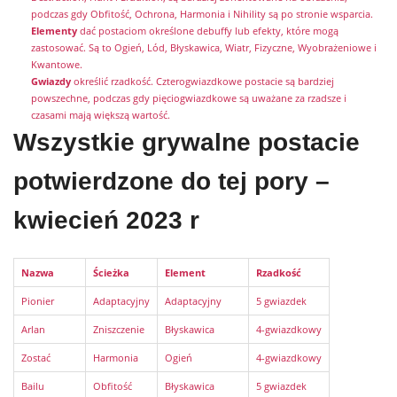
podczas gdy Obfitość, Ochrona, Harmonia i Nihility są po stronie wsparcia.
Elementy
dać postaciom określone debuffy lub efekty, które mogą
zastosować. Są to Ogień, Lód, Błyskawica, Wiatr, Fizyczne, Wyobrażeniowe i
Kwantowe.
Gwiazdy
określić rzadkość. Czterogwiazdkowe postacie są bardziej
powszechne, podczas gdy pięciogwiazdkowe są uważane za rzadsze i
czasami mają większą wartość.
Wszystkie grywalne postacie
potwierdzone do tej pory –
kwiecień 2023 r
Nazwa
Ścieżka
Element
Rzadkość
Pionier
Adaptacyjny
Adaptacyjny
5 gwiazdek
Arlan
Zniszczenie
Błyskawica
4-gwiazdkowy
Zostać
Harmonia
Ogień
4-gwiazdkowy
Bailu
Obfitość
Błyskawica
5 gwiazdek