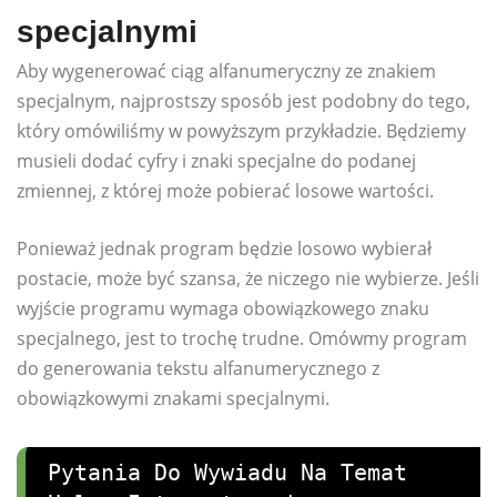
specjalnymi
Aby wygenerować ciąg alfanumeryczny ze znakiem
specjalnym, najprostszy sposób jest podobny do tego,
który omówiliśmy w powyższym przykładzie. Będziemy
musieli dodać cyfry i znaki specjalne do podanej
zmiennej, z której może pobierać losowe wartości.
Ponieważ jednak program będzie losowo wybierał
postacie, może być szansa, że ​​niczego nie wybierze. Jeśli
wyjście programu wymaga obowiązkowego znaku
specjalnego, jest to trochę trudne. Omówmy program
do generowania tekstu alfanumerycznego z
obowiązkowymi znakami specjalnymi.
Pytania Do Wywiadu Na Temat