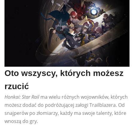
Oto wszyscy, których możesz
rzucić
Honkai: Star Rail
ma wielu różnych wojowników, których
możesz dodać do podróżującej załogi Trailblazera. Od
snajperów po złomiarzy, każdy ma swoje talenty, które
wnoszą do gry.