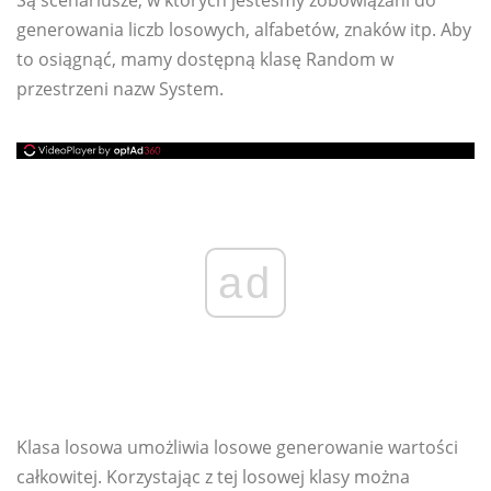
Są scenariusze, w których jesteśmy zobowiązani do
generowania liczb losowych, alfabetów, znaków itp. Aby
to osiągnąć, mamy dostępną klasę Random w
przestrzeni nazw System.
ad
Klasa losowa umożliwia losowe generowanie wartości
całkowitej. Korzystając z tej losowej klasy można