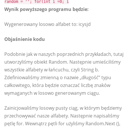
random = ''; for(int i =0; i
Wynik powyższego programu będzie:
Wygenerowany losowo alfabet to: icysjd
Objaśnienie kodu
Podobnie jak w naszych poprzednich przykładach, tutaj
utworzyliśmy obiekt Random. Następnie umieściliśmy
wszystkie alfabety w łańcuchu, czyli String b.
Zdefiniowaliśmy zmienną o nazwie „długość” typu
całkowitego, która będzie oznaczać liczbę znaków
wymaganych w losowo generowanym ciągu.
Zainicjowaliśmy losowy pusty ciąg, w którym będziemy
przechowywać nasze alfabety. Następnie napisaliśmy
pętlę for. Wewnątrz pętli for użyliśmy Random.Next (),