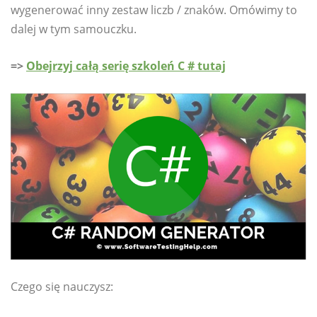
wygenerować inny zestaw liczb / znaków. Omówimy to
dalej w tym samouczku.
=>
Obejrzyj całą serię szkoleń C # tutaj
Czego się nauczysz: