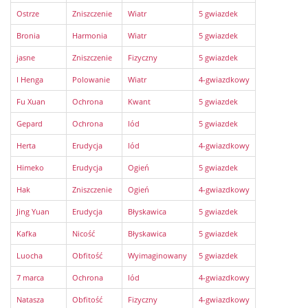
Ostrze
Zniszczenie
Wiatr
5 gwiazdek
Bronia
Harmonia
Wiatr
5 gwiazdek
jasne
Zniszczenie
Fizyczny
5 gwiazdek
I Henga
Polowanie
Wiatr
4-gwiazdkowy
Fu Xuan
Ochrona
Kwant
5 gwiazdek
Gepard
Ochrona
lód
5 gwiazdek
Herta
Erudycja
lód
4-gwiazdkowy
Himeko
Erudycja
Ogień
5 gwiazdek
Hak
Zniszczenie
Ogień
4-gwiazdkowy
Jing Yuan
Erudycja
Błyskawica
5 gwiazdek
Kafka
Nicość
Błyskawica
5 gwiazdek
Luocha
Obfitość
Wyimaginowany
5 gwiazdek
7 marca
Ochrona
lód
4-gwiazdkowy
Natasza
Obfitość
Fizyczny
4-gwiazdkowy