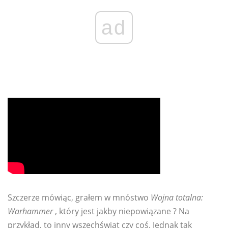
ad
Szczerze mówiąc, grałem w mnóstwo
Wojna totalna:
Warhammer
, który jest jakby niepowiązane ? Na
przykład, to inny wszechświat czy coś. Jednak tak