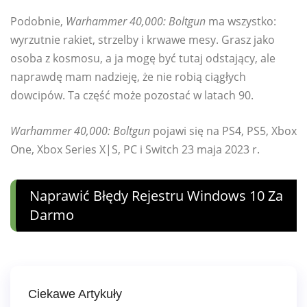
Podobnie,
Warhammer 40,000: Boltgun
ma wszystko:
wyrzutnie rakiet, strzelby i krwawe mesy. Grasz jako
osoba z kosmosu, a ja mogę być tutaj odstający, ale
naprawdę mam nadzieję, że nie robią ciągłych
dowcipów. Ta część może pozostać w latach 90.
Warhammer 40,000: Boltgun
pojawi się na PS4, PS5, Xbox
One, Xbox Series X|S, PC i Switch 23 maja 2023 r.
Naprawić Błędy Rejestru Windows 10 Za
Darmo
Ciekawe Artykuły