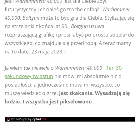
Jeśli
Warhammera 40 000
jest dla Ciebie zbyt
futurystyczny i chciałeś go trochę cofnąć,
Warhammer
40,000: Boltgun
może to być gra dla Ciebie. Stylizując się
na strzelanki z końca lat 90.,
Boltgun
usuwa
rozpraszającą grafikę i prosi, abyś po prostu strzelał do
wszystkiego, co znajduje się przed tobą. A teraz mamy
na to datę: 23 maja 2023 r.
Ja wiem
tak niewiele
o
Warhammera 40 000
.
Ten 30-
sekundowy zwiastun
nie mówi mi absolutnie nic o
posiadłości, a jednocześnie mówi mi wszystko, co
muszę wiedzieć o grze.
Jest skakanie. Wysadzają się
ludzie. I wszystko jest pikselowane
.