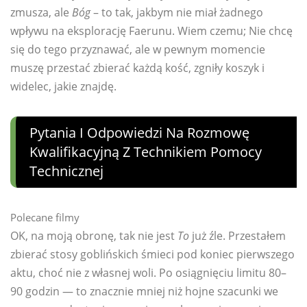
zmusza, ale
Bóg
– to tak, jakbym nie miał żadnego
wpływu na eksplorację Faerunu. Wiem czemu; Nie chcę
się do tego przyznawać, ale w pewnym momencie
muszę przestać zbierać każdą kość, zgniły koszyk i
widelec, jakie znajdę.
Pytania I Odpowiedzi Na Rozmowę
Kwalifikacyjną Z Technikiem Pomocy
Technicznej
Polecane filmy
OK, na moją obronę, tak nie jest
To
już źle. Przestałem
zbierać stosy goblińskich śmieci pod koniec pierwszego
aktu, choć nie z własnej woli. Po osiągnięciu limitu 80–
90 godzin — to znacznie mniej niż hojne szacunki we