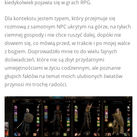
kiedykolwiek pojawia się w grach RPG.
Dla kontekstu jestem typem, który przejmuje się
rozmową z samotnym NPC ukrytym na górze, na tyłach
ciemnej gospody i nie chce ruszyć dalej, dopóki nie
dowiem się, co mówią przed, w trakcie i po mojej walce
z bogiem. Doprowadziło mnie to do wielu fajnych
doświadczeń, które nie są zbyt przydatnymi
umiejętnościami w życiu codziennym, ale poznanie
głupich faktów na temat moich ulubionych światów
przynosi mi trochę radości.