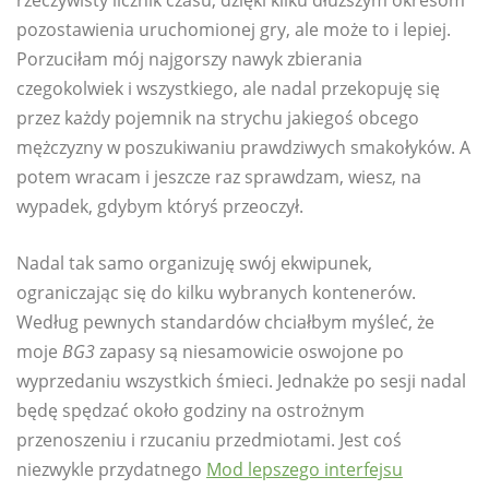
rzeczywisty licznik czasu, dzięki kilku dłuższym okresom
pozostawienia uruchomionej gry, ale może to i lepiej.
Porzuciłam mój najgorszy nawyk zbierania
czegokolwiek i wszystkiego, ale nadal przekopuję się
przez każdy pojemnik na strychu jakiegoś obcego
mężczyzny w poszukiwaniu prawdziwych smakołyków. A
potem wracam i jeszcze raz sprawdzam, wiesz, na
wypadek, gdybym któryś przeoczył.
Nadal tak samo organizuję swój ekwipunek,
ograniczając się do kilku wybranych kontenerów.
Według pewnych standardów chciałbym myśleć, że
moje
BG3
zapasy są niesamowicie oswojone po
wyprzedaniu wszystkich śmieci. Jednakże po sesji nadal
będę spędzać około godziny na ostrożnym
przenoszeniu i rzucaniu przedmiotami. Jest coś
niezwykle przydatnego
Mod lepszego interfejsu