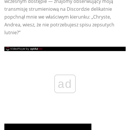
wczesnym dostępie — znajomy obserwujący moją
transmisję strumieniową na Discordzie delikatnie
popchnął mnie we właściwym kierunku: „Chryste,
Andrea, wiesz, że nie potrzebujesz spisu zepsutych
lutnie?”
ad