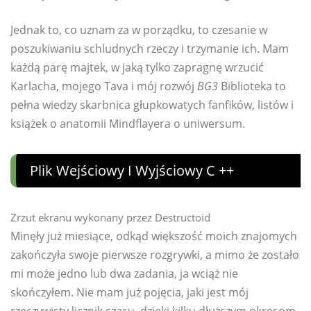
Jednak to, co uznam za w porządku, to czesanie w
poszukiwaniu schludnych rzeczy i trzymanie ich. Mam
każdą parę majtek, w jaką tylko zapragnę wrzucić
Karlacha, mojego Tava i mój rozwój
BG3
Biblioteka to
pełna wiedzy skarbnica głupkowatych fanfików, listów i
książek o anatomii Mindflayera o uniwersum.
Plik Wejściowy I Wyjściowy C ++
Zrzut ekranu wykonany przez Destructoid
Minęły już miesiące, odkąd większość moich znajomych
zakończyła swoje pierwsze rozgrywki, a mimo że zostało
mi może jedno lub dwa zadania, ja wciąż nie
skończyłem. Nie mam już pojęcia, jaki jest mój