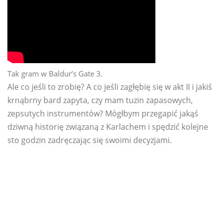
Tak gram w Baldur’s Gate 3.
Ale co jeśli to zrobię? A co jeśli zagłębię się w akt II i jakiś
krnąbrny bard zapyta, czy mam tuzin zapasowych,
zepsutych instrumentów? Mógłbym przegapić jakąś
dziwną historię związaną z Karlachem i spędzić kolejne
sto godzin zadręczając się swoimi decyzjami.