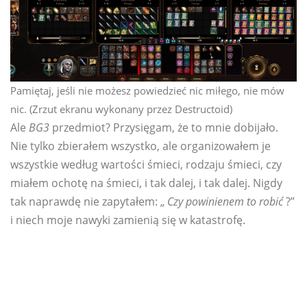
Pamiętaj, jeśli nie możesz powiedzieć nic miłego, nie mów
nic. (Zrzut ekranu wykonany przez Destructoid)
Ale
BG3
przedmiot? Przysięgam, że to mnie dobijało.
Nie tylko zbierałem wszystko, ale organizowałem je
wszystkie według wartości śmieci, rodzaju śmieci, czy
miałem ochotę na śmieci, i tak dalej, i tak dalej. Nigdy
tak naprawdę nie zapytałem: „
Czy powinienem to robić
?”
i niech moje nawyki zamienią się w katastrofę.