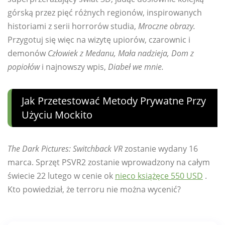
górską przez pięć różnych regionów, inspirowanych
historiami z serii horrorów studia,
Mroczne obrazy.
Przygotuj się więc na wizytę upiorów, czarownic i
demonów
Człowiek z Medanu, Mała nadzieja, Dom z
popiołów
i najnowszy wpis,
Diabeł we mnie.
Jak Przetestować Metody Prywatne Przy
Użyciu Mockito
The Dark Pictures: Switchback VR
zostanie wydany 16
marca. Sprzęt PSVR2 zostanie wprowadzony na całym
świecie 22 lutego w cenie ok
nieco książęce 550 USD
.
Kto powiedział, że terroru nie można wycenić?