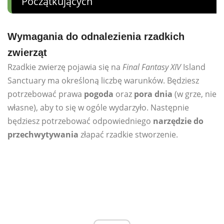
Początkujących
Wymagania do odnalezienia rzadkich
zwierząt
Rzadkie zwierzę pojawia się na
Final Fantasy XIV
Island
Sanctuary ma określoną liczbę warunków. Będziesz
potrzebować prawa
pogoda
oraz
pora dnia
(w grze, nie
własne), aby to się w ogóle wydarzyło. Następnie
będziesz potrzebować odpowiedniego
narzędzie do
przechwytywania
złapać rzadkie stworzenie.