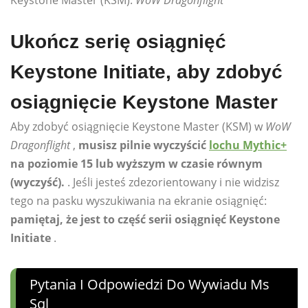
Keystone Master (KSM).
WoW Dragonflight
Ukończ serię osiągnięć
Keystone Initiate, aby zdobyć
osiągnięcie Keystone Master
Aby zdobyć osiągnięcie Keystone Master (KSM) w
WoW
Dragonflight
,
musisz pilnie wyczyścić
lochu Mythic+
na poziomie 15 lub wyższym w czasie równym
(wyczyść).
. Jeśli jesteś zdezorientowany i nie widzisz
tego na pasku wyszukiwania na ekranie osiągnięć:
pamiętaj, że jest to część serii osiągnięć Keystone
Initiate
.
Pytania I Odpowiedzi Do Wywiadu Ms
Sql