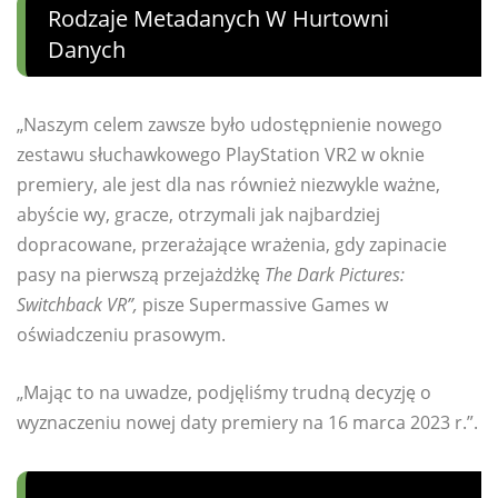
Rodzaje Metadanych W Hurtowni
Danych
„Naszym celem zawsze było udostępnienie nowego
zestawu słuchawkowego PlayStation VR2 w oknie
premiery, ale jest dla nas również niezwykle ważne,
abyście wy, gracze, otrzymali jak najbardziej
dopracowane, przerażające wrażenia, gdy zapinacie
pasy na pierwszą przejażdżkę
The Dark Pictures:
Switchback VR”,
pisze Supermassive Games w
oświadczeniu prasowym.
„Mając to na uwadze, podjęliśmy trudną decyzję o
wyznaczeniu nowej daty premiery na 16 marca 2023 r.”.