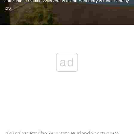
Jak znaleźć rzadkie zwierzęta w Island Sanctuary w Final Fantasy
XIV
ad
Jak Znalezc Rzadkie Zwierzeta W Island Sanctuary W