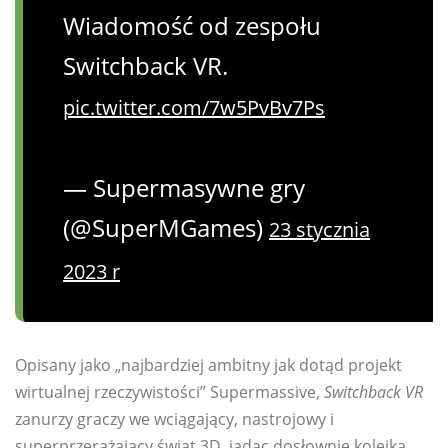
Wiadomość od zespołu
Switchback VR.
pic.twitter.com/7w5PvBv7Ps
— Supermasywne gry
(@SuperMGames)
23 stycznia
2023 r
Opisany jako „najbardziej ambitny jak dotąd projekt
wirtualnej rzeczywistości” Supermassive,
Switchback VR
zanurzy graczy we wciągający, nastrojowy i
superprzerażający świat 3D, jadąc dosłownie kolejką