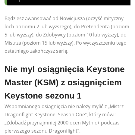
Będziesz awansować od Nowicjusza (oczyść mityczny
loch poziomu 2 lub wyższego), do Pretendenta (poziom
5 lub wyższy), do Zdobywcy (poziom 10 lub wyższy), do
Mistrza (poziom 15 lub wyższy). Po wyczyszczeniu tego
ostatniego zakończysz serię.
Nie myl osiągnięcia Keystone
Master (KSM) z osiągnięciem
Keystone sezonu 1
Wspomnianego osiągnięcia nie należy mylić z „Mistrz
Dragonflight Keystone: Season One”, który mówi:
„Zdobądź przynajmniej 2000 ocen Mythic+ podczas
pierwszego sezonu Dragonflight”.