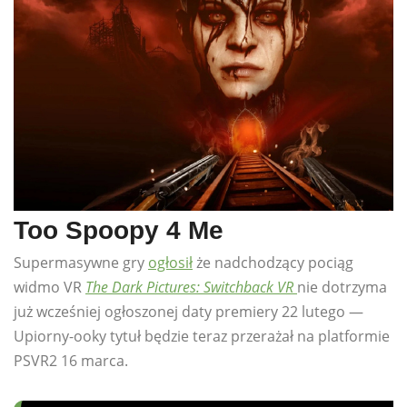
Too Spoopy 4 Me
Supermasywne gry
ogłosił
że nadchodzący pociąg
widmo VR
The Dark Pictures: Switchback VR
nie dotrzyma
już wcześniej ogłoszonej daty premiery 22 lutego —
Upiorny-ooky tytuł będzie teraz przerażał na platformie
PSVR2 16 marca.