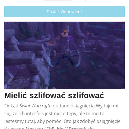
Dostać Odpowiedź
Mielić szlifować szlifować
Odkąd
Świat Warcrafta
dodane osiągnięcia Wydaje mi
się, że ich interfejs jest nieco tępy, ale mimo to
jesteśmy tutaj, aby pomóc. Oto jak zdobyć osiągnięcie