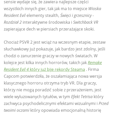
sensie wydaje się, że zawiera najlepsze części
wszystkich innych gier, tak jak ma to miejsce
Wioska
Resident Evil
elementy stealth,
Święci i grzesznicy -
Rozdział 2
interaktywne środowiska i
Switchback VR
zapierające dech w piersiach przerażające skoki.
Chociaż PSVR 2 jest wciąż na wczesnym etapie, zestaw
słuchawkowy już pokazuje, jak bardzo jest zdolny, jeśli
chodzi o zanurzenie graczy w nowych światach. W
kolejce jest kilka innych horrorów, takich jak
Remake
Resident Evil 4
który już bije rekordy Steama
. Firma
Capcom potwierdziła, że ​​oszałamiająca nowa wersja
klasycznego horroru otrzyma tryb VR. Dla graczy,
którzy nie mogą poradzić sobie z przerażeniem, jest
wiele wyluzowanych tytułów, w tym
Efekt Tetrisa
który
zachwyca psychodelicznymi efektami wizualnymi i
Przed
twoimi oczami
który opowiada emocjonalną historię