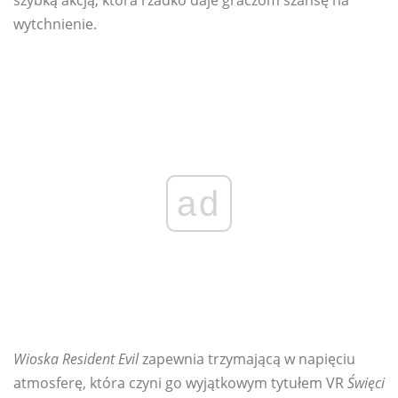
szybką akcją, która rzadko daje graczom szansę na
wytchnienie.
ad
Wioska Resident Evil
zapewnia trzymającą w napięciu
atmosferę, która czyni go wyjątkowym tytułem VR
Święci