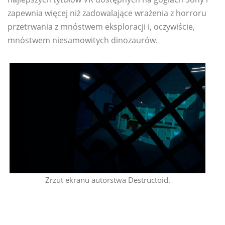
zapewnia więcej niż zadowalające wrażenia z horroru
przetrwania z mnóstwem eksploracji i, oczywiście,
mnóstwem niesamowitych dinozaurów.
Zrzut ekranu autorstwa Destructoid.