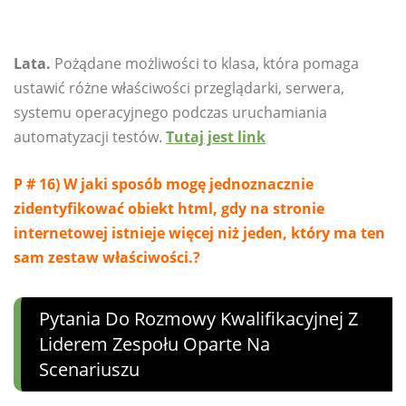
Lata.
Pożądane możliwości to klasa, która pomaga
ustawić różne właściwości przeglądarki, serwera,
systemu operacyjnego podczas uruchamiania
automatyzacji testów.
Tutaj jest link
P # 16) W jaki sposób mogę jednoznacznie
zidentyfikować obiekt html, gdy na stronie
internetowej istnieje więcej niż jeden, który ma ten
sam zestaw właściwości.?
Pytania Do Rozmowy Kwalifikacyjnej Z
Liderem Zespołu Oparte Na
Scenariuszu