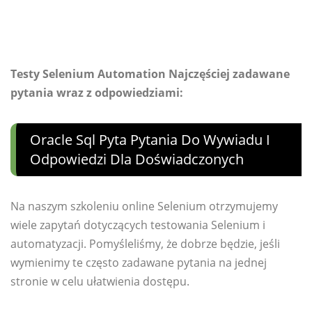
Testy Selenium Automation Najczęściej zadawane
pytania wraz z odpowiedziami:
Oracle Sql Pyta Pytania Do Wywiadu I
Odpowiedzi Dla Doświadczonych
Na naszym szkoleniu online Selenium otrzymujemy
wiele zapytań dotyczących testowania Selenium i
automatyzacji. Pomyśleliśmy, że dobrze będzie, jeśli
wymienimy te często zadawane pytania na jednej
stronie w celu ułatwienia dostępu.