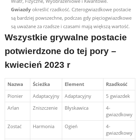
Wiatr, Fizyczne, Wyobrażeniowe i Kwantowe.
Gwiazdy
określić rzadkość. Czterogwiazdkowe postacie
są bardziej powszechne, podczas gdy pięciogwiazdkowe
są uważane za rzadsze i czasami mają większą wartość.
Wszystkie grywalne postacie
potwierdzone do tej pory –
kwiecień 2023 r
Nazwa
Ścieżka
Element
Rzadkość
Pionier
Adaptacyjny
Adaptacyjny
5 gwiazdek
Arlan
Zniszczenie
Błyskawica
4-
gwiazdkowy
Zostać
Harmonia
Ogień
4-
gwiazdkowy