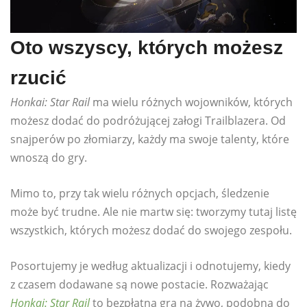
Oto wszyscy, których możesz
rzucić
Honkai: Star Rail
ma wielu różnych wojowników, których
możesz dodać do podróżującej załogi Trailblazera. Od
snajperów po złomiarzy, każdy ma swoje talenty, które
wnoszą do gry.
Mimo to, przy tak wielu różnych opcjach, śledzenie
może być trudne. Ale nie martw się: tworzymy tutaj listę
wszystkich, których możesz dodać do swojego zespołu.
Posortujemy je według aktualizacji i odnotujemy, kiedy
z czasem dodawane są nowe postacie. Rozważając
Honkai: Star Rail
to bezpłatna gra na żywo, podobna do