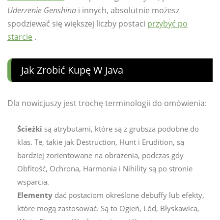
Uderzenie Genshina
i innych, absolutnie możesz
spodziewać się większej liczby postaci
przybyć po
starcie
.
Jak Zrobić Kupę W Java
Dla nowicjuszy jest trochę terminologii do omówienia:
Ścieżki
są atrybutami, które są z grubsza podobne do
klas. Te, takie jak Destruction, Hunt i Erudition, są
bardziej zorientowane na obrażenia, podczas gdy
Obfitość, Ochrona, Harmonia i Nihility są po stronie
wsparcia.
Elementy
dać postaciom określone debuffy lub efekty,
które mogą zastosować. Są to Ogień, Lód, Błyskawica,