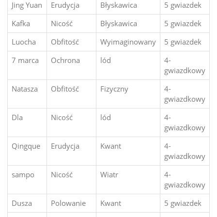
Jing Yuan
Erudycja
Błyskawica
5 gwiazdek
Kafka
Nicość
Błyskawica
5 gwiazdek
Luocha
Obfitość
Wyimaginowany
5 gwiazdek
7 marca
Ochrona
lód
4-
gwiazdkowy
Natasza
Obfitość
Fizyczny
4-
gwiazdkowy
Dla
Nicość
lód
4-
gwiazdkowy
Qingque
Erudycja
Kwant
4-
gwiazdkowy
sampo
Nicość
Wiatr
4-
gwiazdkowy
Dusza
Polowanie
Kwant
5 gwiazdek