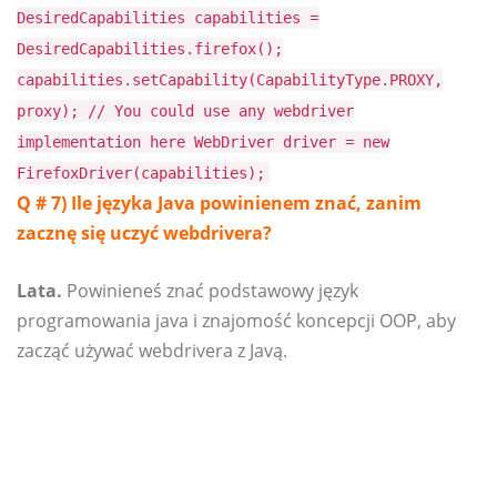
DesiredCapabilities capabilities =
DesiredCapabilities.firefox();
capabilities.setCapability(CapabilityType.PROXY,
proxy); // You could use any webdriver
implementation here WebDriver driver = new
FirefoxDriver(capabilities);
Q # 7) Ile języka Java powinienem znać, zanim
zacznę się uczyć webdrivera?
Lata.
Powinieneś znać podstawowy język
programowania java i znajomość koncepcji OOP, aby
zacząć używać webdrivera z Javą.