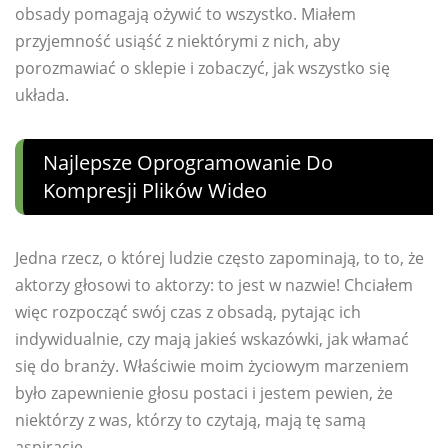
obsady pomagają ożywić to wszystko. Miałem
przyjemność usiąść z niektórymi z nich, aby
porozmawiać o sklepie i zobaczyć, jak wszystko się
układa.
Najlepsze Oprogramowanie Do
Kompresji Plików Wideo
Jedna rzecz, o której ludzie często zapominają, to to, że
aktorzy głosowi to aktorzy: to jest w nazwie! Chciałem
więc rozpocząć swój czas z obsadą, pytając ich
indywidualnie, czy mają jakieś wskazówki, jak włamać
się do branży. Właściwie moim życiowym marzeniem
było zapewnienie głosu postaci i jestem pewien, że
niektórzy z was, którzy to czytają, mają tę samą
aspirację.