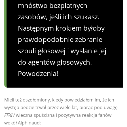
mnóstwo bezpłatnych
zasobów, jeśli ich szukasz.
Następnym krokiem byłoby
prawdopodobnie zebranie
szpuli głosowej i wysłanie jej
do agentów głosowych.
Powodzenia!
Mieli też oszołomiony, kiedy powiedziałem im, że ich
występ będzie trwał przez wiele lat, biorąc pod uwagę
FFXIV
wieczna spuścizna i pozytywna reakcja fanów
wokół Alphinaud: