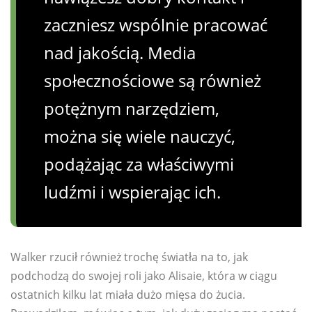
zaczniesz wspólnie pracować
nad jakością. Media
społecznościowe są również
potężnym narzędziem,
można się wiele nauczyć,
podążając za właściwymi
ludźmi i wspierając ich.
Walker rzucił również trochę światła na to, jak
podchodzą do swojej roli jako Alisaie, która w ciągu
ostatnich kilku lat miała dużo mięsa do żucia.