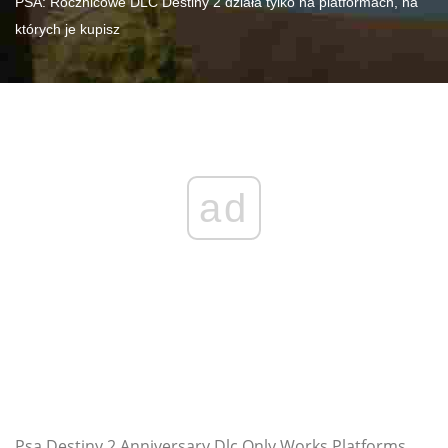
PSA: Rocznicowe DLC Destiny 2 działa tylko na platformach, na
których je kupisz
ad
Psa Destiny 2 Anniversary Dlc Only Works Platforms