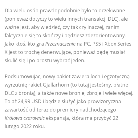
Dla wielu osób prawdopodobnie było to oczekiwane
(ponieważ dotyczy to wielu innych transakcji DLC), ale
ważne jest, aby wiedzieć, czy tak czy inaczej, zanim
faktycznie się to skończy i będziesz zdezorientowany.
Jako ktoś, kto gra
Przeznaczenie
na PC, PS5 i Xbox Series
X jest to trochę denerwujące, ponieważ będę musiał
skulić się i po prostu wybrać jeden.
Podsumowując, nowy pakiet zawiera loch i egzotyczną
wyrzutnię rakiet Gjallarhorn (to tutaj jesteśmy, płatne
DLC z bronią), a także nowe bronie, zbroje i wiele więcej.
To aż 24,99 USD i będzie służyć jako prowizoryczna
zawartość od teraz do premiery nadchodzącego
Królowa czarownic
ekspansja, która ma przybyć 22
lutego 2022 roku.