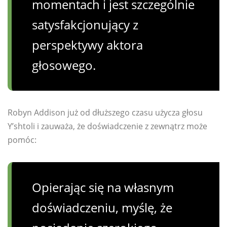
momentach i jest szczególnie
satysfakcjonujący z
perspektywy aktora
głosowego.
Robyn Addison już od dłuższego czasu użycza głosu
Y’shtoli i zauważa, że ​​doświadczenie z zewnątrz może
pomóc:
Opierając się na własnym
doświadczeniu, myślę, że