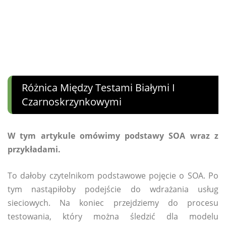
Różnica Między Testami Białymi I
Czarnoskrzynkowymi
W tym artykule omówimy podstawy SOA wraz z
przykładami.
To dałoby czytelnikom podstawowe pojęcie o SOA. Po
tym nastąpiłoby podejście do wdrażania usług
sieciowych. Na koniec przejdziemy do procesu
testowania, który można śledzić dla modelu