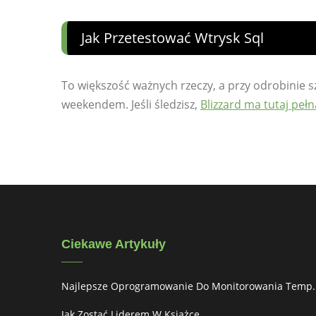
Jak Przetestować Wtrysk Sql
To większość ważnych rzeczy, a przy odrobinie sz
weekendem. Jeśli śledzisz,
Blizzard ma tutaj peł
Ciekawe Artykuły
Najlepsze Oprogramowanie Do Monitorowania Temp.
Jak Zostać Liderem W Książce