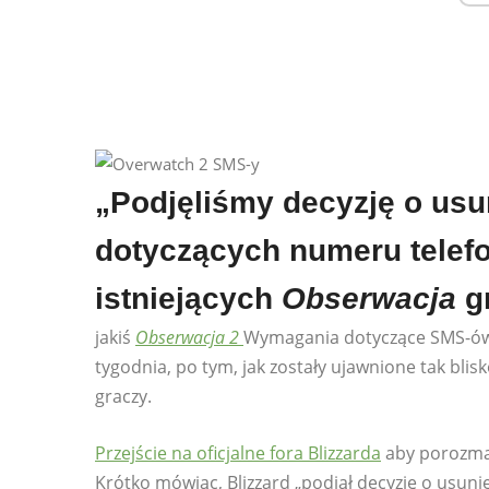
„Podjęliśmy decyzję o us
dotyczących numeru telef
istniejących
Obserwacja
gr
jakiś
Obserwacja 2
Wymagania dotyczące SMS-ów 
tygodnia, po tym, jak zostały ujawnione tak blisk
graczy.
Przejście na oficjalne fora Blizzarda
aby porozmaw
Krótko mówiąc, Blizzard „podjął decyzję o usu