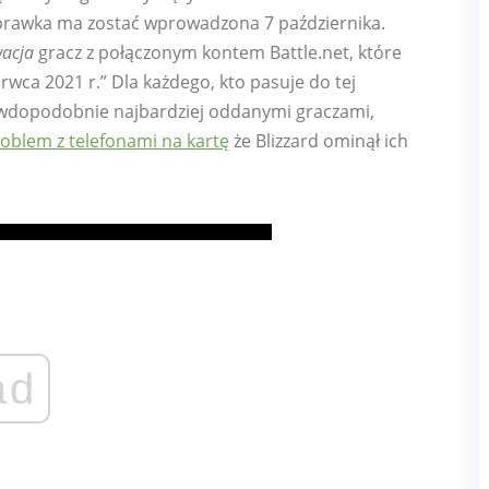
oprawka ma zostać wprowadzona 7 października.
acja
gracz z połączonym kontem Battle.net, które
erwca 2021 r.” Dla każdego, kto pasuje do tej
awdopodobnie najbardziej oddanymi graczami,
oblem z telefonami na kartę
że Blizzard ominął ich
ad