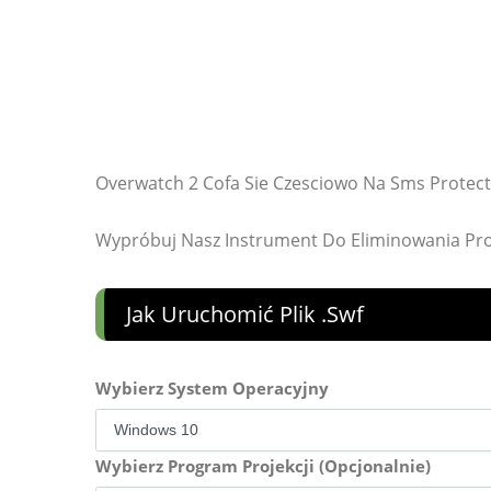
Overwatch 2 Cofa Sie Czesciowo Na Sms Prote
Wypróbuj Nasz Instrument Do Eliminowania P
Jak Uruchomić Plik .swf
Wybierz System Operacyjny
Wybierz Program Projekcji (Opcjonalnie)