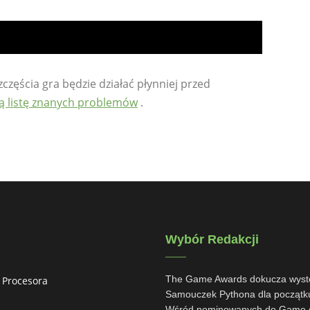
częścia gra będzie działać płynniej przed
ną listę znanych problemów
.
Wybór Redakcji
The Game Awards dokucza wystę
 Procesora
Samouczek Pythona dla początk
Wśród nominowanych do Game Aw