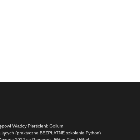
powi Władcy Pierścieni: Gollum
ujących (praktyczne BEZPŁATNE szkolenie Python)
ards 2022 są Ragnarok, Elden Ring i Nibel