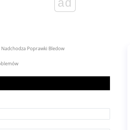
ad
ct Nadchodza Poprawki Bledow
roblemów