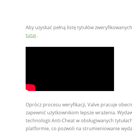
Aby uzyskać pełną listę tytułów zweryfikowanyc
tutaj
.
Oprócz procesu weryfikacji, Valve pracuje obecn
zapewnić użytkownikom lepsze wrażenia. Wydaw
technologii Anti-Cheat w obsługiwanych tytułach
platformie, co pozwoli na strumieniowanie w