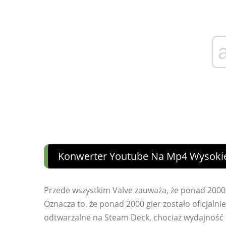
Konwerter Youtube Na Mp4 Wysokiej
Przede wszystkim Valve zauważa, że ​​ponad 2000
Oznacza to, że ponad 2000 gier zostało oficjaln
odtwarzalne na Steam Deck, chociaż wydajność