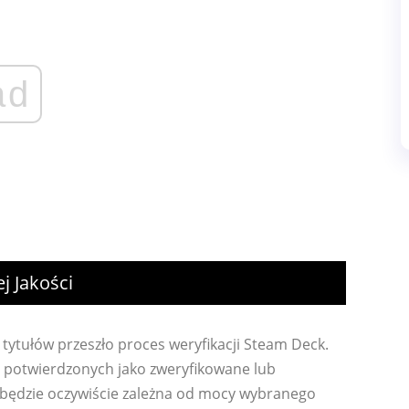
ad
 Jakości
 tytułów przeszło proces weryfikacji Steam Deck.
ie potwierdzonych jako zweryfikowane lub
 będzie oczywiście zależna od mocy wybranego