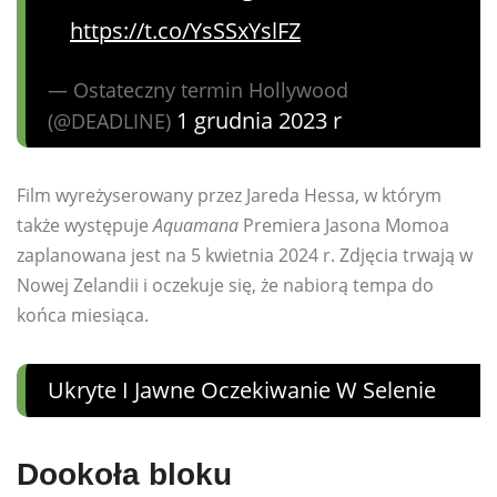
https://t.co/YsSSxYslFZ
— Ostateczny termin Hollywood
1 grudnia 2023 r
(@DEADLINE)
Film wyreżyserowany przez Jareda Hessa, w którym
także występuje
Aquamana
Premiera Jasona Momoa
zaplanowana jest na 5 kwietnia 2024 r. Zdjęcia trwają w
Nowej Zelandii i oczekuje się, że nabiorą tempa do
końca miesiąca.
Ukryte I Jawne Oczekiwanie W Selenie
Dookoła bloku