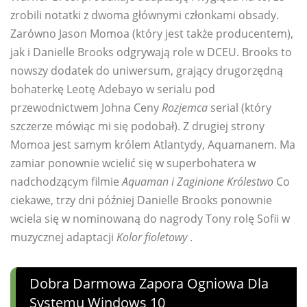
zrobili notatki z dwoma głównymi członkami obsady.
Zarówno Jason Momoa (który jest także producentem),
jak i Danielle Brooks odgrywają role w DCEU. Brooks to
nowszy dodatek do uniwersum, grający drugorzędną
bohaterkę Leotę Adebayo w serialu pod
przewodnictwem Johna Ceny
Rozjemca
serial (który
szczerze mówiąc mi się podobał). Z drugiej strony
Momoa jest samym królem Atlantydy, Aquamanem. Ma
zamiar ponownie wcielić się w superbohatera w
nadchodzącym filmie
Aquaman i Zaginione Królestwo
Co
ciekawe, trzy dni później Danielle Brooks ponownie
wciela się w nominowaną do nagrody Tony rolę Sofii w
muzycznej adaptacji
Kolor fioletowy
.
Dobra Darmowa Zapora Ogniowa Dla
Systemu Windows 10