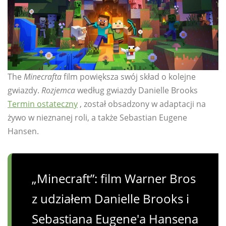
The
Minecrafta
film powiększa swój skład o kolejne
gwiazdy.
Rozjemca
według gwiazdy Danielle Brooks
Termin ostateczny
, został obsadzony w adaptacji na
żywo w nieznanej roli, a także Sebastian Eugene
Hansen.
„Minecraft”: film Warner Bros
z udziałem Danielle Brooks i
Sebastiana Eugene'a Hansena