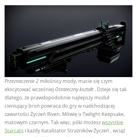
Przeznaczenie 2
miłośnicy mody, macie się czym
ekscytować wcześniej
Ostateczny kształt
. Dzieje się tak
dlatego, że prawdopodobnie najlepszy moduł
cieniujący broń powraca do gry w nadchodzącej
zawartości Życzeń Riven. Mówię o Twilight Keepsake,
matowym czarnym. Tak więc, póki możesz
wszystkie
Starcats
i każdy Katalizator Strażników Życzeń , wciąż