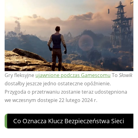
Gry fleksyjne
ujawnione podczas Gamescomu
To
Słowik
dostałby jeszcze jedno ostateczne opóźnienie.
Przygoda o przetrwaniu zostanie teraz udostępniona
we wczesnym dostępie 22 lutego 2024 r.
Co Oznacza Klucz Bezpieczeństwa Sieci