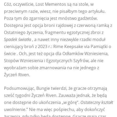
Cóż, oczywiście, Lost Mementos są na stole, w
przeciwnym razie, wiesz, nie pisałbym tego artykułu.
Poza tym do zgarnięcia jest mnóstwo gadżetów.
Dostępna jest opcja broni rajdowej z czerwoną ramką z
Ostatniego życzenia, fragmentu egzotycznej zbroi z
Spadek światła
, a nawet inny niezwykle rzadki moduł
cieniujący broń z 2023 r.: Rime Keepsake via Pamiątki o
świcie . Och, jest też opcja dla Odłamków Wzniesienia,
Stopów Wzniesienia i Egzotycznych Szyfrów, ale nie
wyobrażam sobie zmarnowania na nie jednego z
Życzeń Riven.
Podsumowując, Bungie twierdzi, że gracze otrzymają
sześć tygodni Życzeń Riven. Zauważa jednak, że będą
one dostępne do ukończenia „w górę”.
Ostateczny kształt
uwolnienie.” Nie ma więc pośpiechu, aby dokończyć
życzenia, gdy tylko będą dostępne. Gracze mają czas,