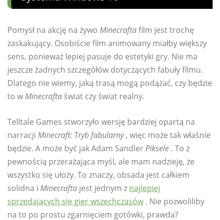
Pomysł na akcję na żywo
Minecrafta
film jest trochę
zaskakujący. Osobiście film animowany miałby większy
sens, ponieważ lepiej pasuje do estetyki gry. Nie ma
jeszcze żadnych szczegółów dotyczących fabuły filmu.
Dlatego nie wiemy, jaką trasą mogą podążać, czy będzie
to w
Minecrafta
świat czy świat realny.
Telltale Games stworzyło wersję bardziej opartą na
narracji
Minecraft: Tryb fabularny
, więc może tak właśnie
będzie. A może być jak Adam Sandler
Piksele
. To z
pewnością przerażająca myśl, ale mam nadzieję, że
wszystko się ułoży. To znaczy, obsada jest całkiem
solidna i
Minecrafta
jest jednym z
najlepiej
sprzedających się gier wszechczasów
. Nie pozwoliliby
na to po prostu zgarnięciem gotówki, prawda?