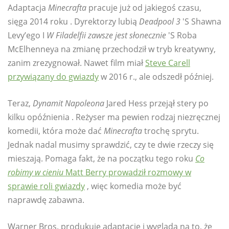
Adaptacja
Minecrafta
pracuje już od jakiegoś czasu,
sięga 2014 roku . Dyrektorzy lubią
Deadpool 3
'S Shawna
Levy’ego I
W Filadelfii zawsze jest słonecznie
'S Roba
McElhenneya na zmianę przechodził w tryb kreatywny,
zanim zrezygnował. Nawet film miał
Steve Carell
przywiązany do gwiazdy
w 2016 r., ale odszedł później.
Teraz,
Dynamit Napoleona
Jared Hess przejął stery po
kilku opóźnienia . Reżyser ma pewien rodzaj niezręcznej
komedii, która może dać
Minecrafta
trochę sprytu.
Jednak nadal musimy sprawdzić, czy te dwie rzeczy się
mieszają. Pomaga fakt, że na początku tego roku
Co
robimy w cieniu
Matt Berry prowadził rozmowy w
sprawie roli gwiazdy
, więc komedia może być
naprawdę zabawna.
Warner Bros. produkuje adaptację i wygląda na to, że