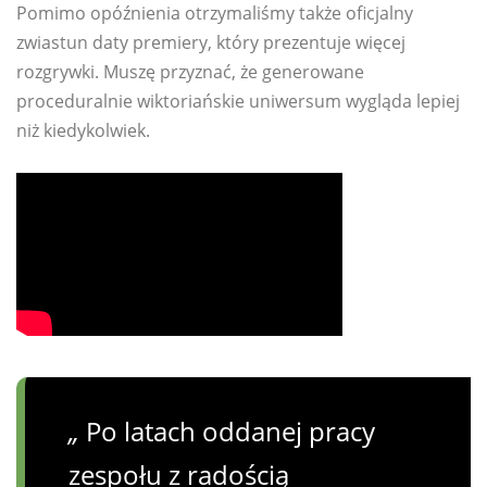
Pomimo opóźnienia otrzymaliśmy także oficjalny
zwiastun daty premiery, który prezentuje więcej
rozgrywki. Muszę przyznać, że generowane
proceduralnie wiktoriańskie uniwersum wygląda lepiej
niż kiedykolwiek.
„
Po latach oddanej pracy
zespołu z radością