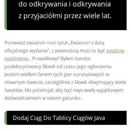
do odkrywania i odkrywania
z przyjaciółmi przez wiele lat.
Ponieważ zwiastun nosi tytuł „Zwiastun z datą
oficjalnego wydania”, z pewnością musi to być
ostatnie
opóźnienie
, Prawidłowy? Byłem bardzo
podekscytowany
Słowik
od czasu jego ogłoszenia.
Jestem wielkim fanem tych gier survivalowych w
otwartym świecie, szczególnie z
Słowik
obejmujący wiele
światów. Ma potencjał, aby być naprawdę wyjątkowym
doświadczeniem w swoim gatunku.
Dodaj Ciąg Do Tablicy Ciągów Java