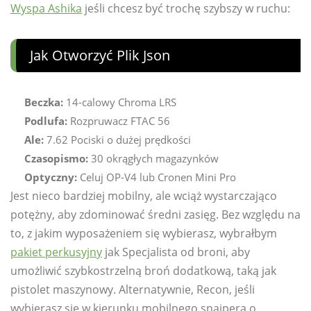
Wyspa Ashika
jeśli chcesz być trochę szybszy w ruchu:
Jak Otworzyć Plik Json
Beczka:
14-calowy Chroma LRS
Podlufa:
Rozpruwacz FTAC 56
Ale:
7.62 Pociski o dużej prędkości
Czasopismo:
30 okrągłych magazynków
Optyczny:
Celuj OP-V4 lub Cronen Mini Pro
Jest nieco bardziej mobilny, ale wciąż wystarczająco
potężny, aby zdominować średni zasięg. Bez względu na
to, z jakim wyposażeniem się wybierasz, wybrałbym
pakiet perkusyjny
jak Specjalista od broni, aby
umożliwić szybkostrzelną broń dodatkową, taką jak
pistolet maszynowy. Alternatywnie, Recon, jeśli
wybierasz się w kierunku mobilnego snajpera o