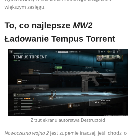
większym zasięgu.
To, co najlepsze
MW2
Ładowanie Tempus Torrent
Zrzut ekranu autorstwa Destructoid
Nowoczesna wojna 2
jest zupełnie inaczej, jeśli chodzi o