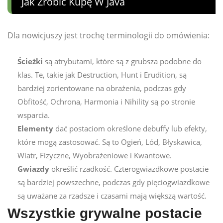
Jak Zrobić Kupę W Java
Dla nowicjuszy jest trochę terminologii do omówienia:
Ścieżki
są atrybutami, które są z grubsza podobne do
klas. Te, takie jak Destruction, Hunt i Erudition, są
bardziej zorientowane na obrażenia, podczas gdy
Obfitość, Ochrona, Harmonia i Nihility są po stronie
wsparcia.
Elementy
dać postaciom określone debuffy lub efekty,
które mogą zastosować. Są to Ogień, Lód, Błyskawica,
Wiatr, Fizyczne, Wyobrażeniowe i Kwantowe.
Gwiazdy
określić rzadkość. Czterogwiazdkowe postacie
są bardziej powszechne, podczas gdy pięciogwiazdkowe
są uważane za rzadsze i czasami mają większą wartość.
Wszystkie grywalne postacie