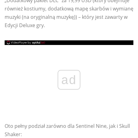
„Dodatkowy pakiet DLC” za 19,99 USD (który obejmuje
również kostiumy, dodatkową mapę skarbów i wymianę
muzyki (na oryginalną muzykę)) – który jest zawarty w
Edycji Deluxe gry.
ad
Oto pełny podział zarówno dla Sentinel Nine, jak i Skull
Shaker: