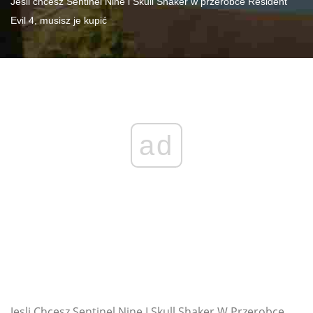
Jeśli chcesz Sentinel Nine i Skull Shaker w przeróbce Resident
Evil 4, musisz je kupić
ad
Jesli Chcesz Sentinel Nine I Skull Shaker W Przerobce