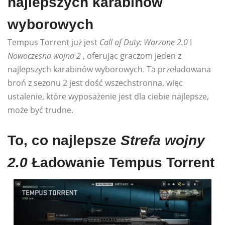
najlepszych karabinów
wyborowych
Tempus Torrent już jest
Call of Duty: Warzone 2.0
I
Nowoczesna wojna 2
, oferując graczom jeden z
najlepszych karabinów wyborowych. Ta przeładowana
broń z sezonu 2 jest dość wszechstronna, więc
ustalenie, które wyposażenie jest dla ciebie najlepsze,
może być trudne.
To, co najlepsze
Strefa wojny
2.0
Ładowanie Tempus Torrent