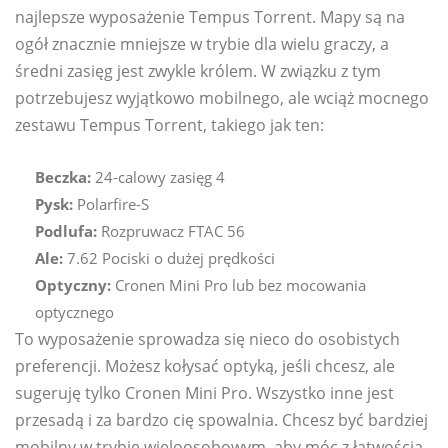
najlepsze wyposażenie Tempus Torrent. Mapy są na
ogół znacznie mniejsze w trybie dla wielu graczy, a
średni zasięg jest zwykle królem. W związku z tym
potrzebujesz wyjątkowo mobilnego, ale wciąż mocnego
zestawu Tempus Torrent, takiego jak ten:
Beczka:
24-calowy zasięg 4
Pysk:
Polarfire-S
Podlufa:
Rozpruwacz FTAC 56
Ale:
7.62 Pociski o dużej prędkości
Optyczny:
Cronen Mini Pro lub bez mocowania
optycznego
To wyposażenie sprowadza się nieco do osobistych
preferencji. Możesz kołysać optyką, jeśli chcesz, ale
sugeruję tylko Cronen Mini Pro. Wszystko inne jest
przesadą i za bardzo cię spowalnia. Chcesz być bardziej
mobilny w trybie wieloosobowym, aby móc z łatwością