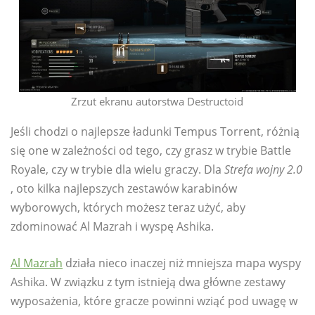
Zrzut ekranu autorstwa Destructoid
Jeśli chodzi o najlepsze ładunki Tempus Torrent, różnią
się one w zależności od tego, czy grasz w trybie Battle
Royale, czy w trybie dla wielu graczy. Dla
Strefa wojny 2.0
, oto kilka najlepszych zestawów karabinów
wyborowych, których możesz teraz użyć, aby
zdominować Al Mazrah i wyspę Ashika.
Al Mazrah
działa nieco inaczej niż mniejsza mapa wyspy
Ashika. W związku z tym istnieją dwa główne zestawy
wyposażenia, które gracze powinni wziąć pod uwagę w