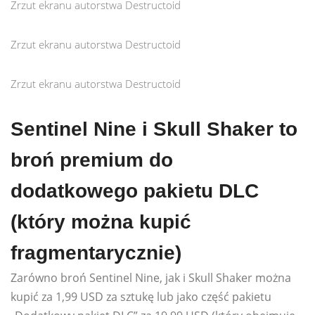
Zrzut ekranu autorstwa Destructoid
Zrzut ekranu autorstwa Destructoid
Zrzut ekranu autorstwa Destructoid
Sentinel Nine i Skull Shaker to
broń premium do
dodatkowego pakietu DLC
(który można kupić
fragmentarycznie)
Zarówno broń Sentinel Nine, jak i Skull Shaker można
kupić za 1,99 USD za sztukę lub jako część pakietu