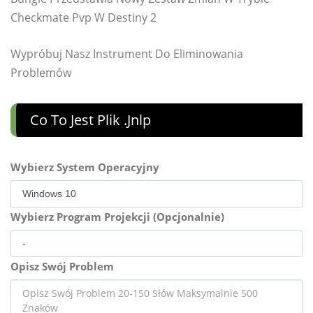
Checkmate Pvp W Destiny 2
Wypróbuj Nasz Instrument Do Eliminowania
Problemów
Co To Jest Plik .jnlp
Wybierz System Operacyjny
Wybierz Program Projekcji (Opcjonalnie)
Opisz Swój Problem