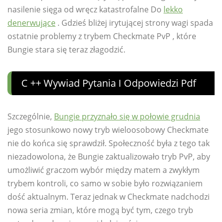
nasilenie sięga od wręcz katastrofalne Do
lekko
denerwujące
. Gdzieś bliżej irytującej strony wagi spada
ostatnie problemy z trybem Checkmate PvP , które
Bungie stara się teraz złagodzić.
C ++ Wywiad Pytania I Odpowiedzi Pdf
Szczególnie,
Bungie przyznało się w połowie grudnia
jego stosunkowo nowy tryb wieloosobowy Checkmate
nie do końca się sprawdził. Społeczność była z tego tak
niezadowolona, ​​że ​​Bungie zaktualizowało tryb PvP, aby
umożliwić graczom wybór między matem a zwykłym
trybem kontroli, co samo w sobie było rozwiązaniem
dość aktualnym. Teraz jednak w Checkmate nadchodzi
nowa seria zmian, które mogą być tym, czego tryb