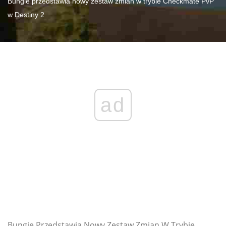
Bungie przedstawia nowy zestaw zmian w trybie Checkmate PvP
w Destiny 2
ad
Bungie Przedstawia Nowy Zestaw Zmian W Trybie