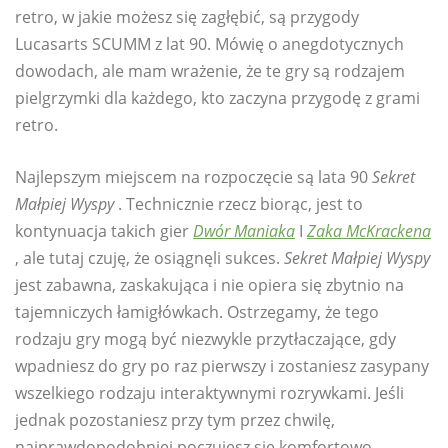
retro, w jakie możesz się zagłębić, są przygody
Lucasarts SCUMM z lat 90. Mówię o anegdotycznych
dowodach, ale mam wrażenie, że te gry są rodzajem
pielgrzymki dla każdego, kto zaczyna przygodę z grami
retro.
Najlepszym miejscem na rozpoczęcie są lata 90
Sekret
Małpiej Wyspy
. Technicznie rzecz biorąc, jest to
kontynuacja takich gier
Dwór Maniaka
I
Zaka McKrackena
, ale tutaj czuję, że osiągnęli sukces.
Sekret Małpiej Wyspy
jest zabawna, zaskakująca i nie opiera się zbytnio na
tajemniczych łamigłówkach. Ostrzegamy, że tego
rodzaju gry mogą być niezwykle przytłaczające, gdy
wpadniesz do gry po raz pierwszy i zostaniesz zasypany
wszelkiego rodzaju interaktywnymi rozrywkami. Jeśli
jednak pozostaniesz przy tym przez chwilę,
najprawdopodobniej poczujesz się komfortowo.