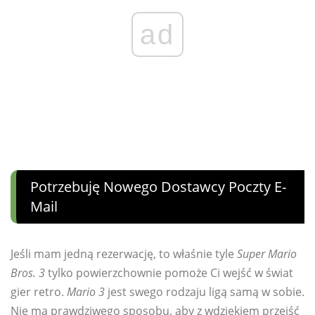
ad
Potrzebuję Nowego Dostawcy Poczty E-
Mail
Jeśli mam jedną rezerwację, to właśnie tyle
Super Mario
Bros. 3
tylko powierzchownie pomoże Ci wejść w świat
gier retro.
Mario 3
jest swego rodzaju ligą samą w sobie.
Nie ma prawdziwego sposobu, aby z wdziękiem przejść