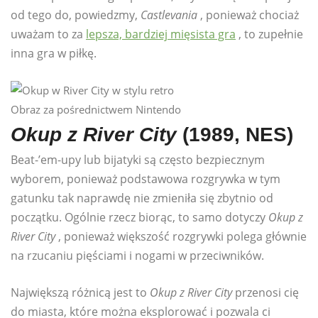
od tego do, powiedzmy,
Castlevania
, ponieważ chociaż
uważam to za
lepsza, bardziej mięsista gra
, to zupełnie
inna gra w piłkę.
Obraz za pośrednictwem Nintendo
Okup z River City
(1989, NES)
Beat-’em-upy lub bijatyki są często bezpiecznym
wyborem, ponieważ podstawowa rozgrywka w tym
gatunku tak naprawdę nie zmieniła się zbytnio od
początku. Ogólnie rzecz biorąc, to samo dotyczy
Okup z
River City
, ponieważ większość rozgrywki polega głównie
na rzucaniu pięściami i nogami w przeciwników.
Największą różnicą jest to
Okup z River City
przenosi cię
do miasta, które można eksplorować i pozwala ci