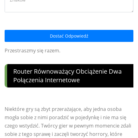
Dostać Odpowiedź
Przestraszmy się razem.
Router Równoważący Obciążenie Dwa
Połączenia Internetowe
Niektóre gry są zbyt przerażające, aby jedna osoba
mogła sobie z nimi poradzić w pojedynkę i nie ma się
czego wstydzić. Twórcy gier w pewnym momencie zdali
sobie z tego sprawę i zaczęli tworzyć horrory, które