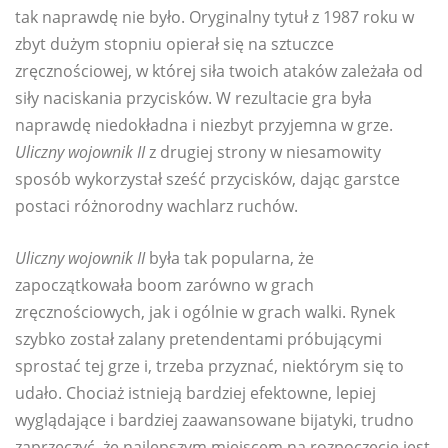
tak naprawdę nie było. Oryginalny tytuł z 1987 roku w
zbyt dużym stopniu opierał się na sztuczce
zręcznościowej, w której siła twoich ataków zależała od
siły naciskania przycisków. W rezultacie gra była
naprawdę niedokładna i niezbyt przyjemna w grze.
Uliczny wojownik II
z drugiej strony w niesamowity
sposób wykorzystał sześć przycisków, dając garstce
postaci różnorodny wachlarz ruchów.
Uliczny wojownik II
była tak popularna, że ​​
zapoczątkowała boom zarówno w grach
zręcznościowych, jak i ogólnie w grach walki. Rynek
szybko został zalany pretendentami próbującymi
sprostać tej grze i, trzeba przyznać, niektórym się to
udało. Chociaż istnieją bardziej efektowne, lepiej
wyglądające i bardziej zaawansowane bijatyki, trudno
zaprzeczyć, że najlepszym miejscem na rozpoczęcie jest