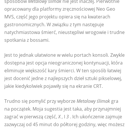
sposobów
Metalowy ślimak
nie jest inaczej. Pierwotnie
opracowany dla platformy zręcznościowej Neo Geo
MVS, część jego projektu opiera się na kwaterach
gastronomicznych. W związku z tym następuje
natychmiastowa śmierć, nieustępliwi wrogowie i trudne
spotkania z bossami.
Jest to jednak ułatwione w wielu portach konsoli. Zwykle
dostępna jest opcja nieograniczonej kontynuacji, która
eliminuje większość kary śmierci. W ten sposób łatwiej
jest docenić jedne z najlepszych dzieł sztuki pikselowej,
jakie kiedykolwiek pojawiły się na ekranie CRT.
Trudno się pomylić przy wyborze
Metalowy ślimak
gra
na początek. Moja sugestia jest taka, aby przynajmniej
zagrać w pierwszą część,
X
, I
3
. Ich ukończenie zajmuje
zazwyczaj od 45 minut do półtorej godziny, więc możesz