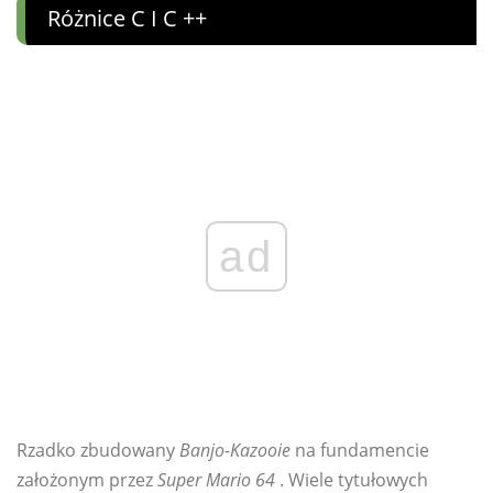
Różnice C I C ++
ad
Rzadko zbudowany
Banjo-Kazooie
na fundamencie
założonym przez
Super Mario 64
. Wiele tytułowych