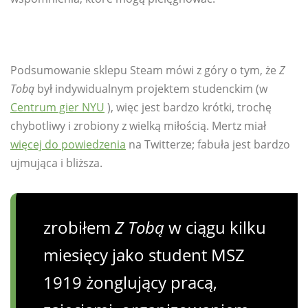
Podsumowanie sklepu Steam mówi z góry o tym, że
Z
Tobą
był indywidualnym projektem studenckim (w
Centrum gier NYU
), więc jest bardzo krótki, trochę
chybotliwy i zrobiony z wielką miłością. Mertz miał
więcej do powiedzenia
na Twitterze; fabuła jest bardzo
ujmująca i bliższa.
zrobiłem
Z Tobą
w ciągu kilku
miesięcy jako student MSZ
1919 żonglujący pracą,