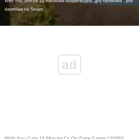
With You, urocza 15-minutowa kooperacyjna „gra randkowa”, jest
darmowa na Steam
ad
With You Cute 15 Minute Co Op Date Game 120450