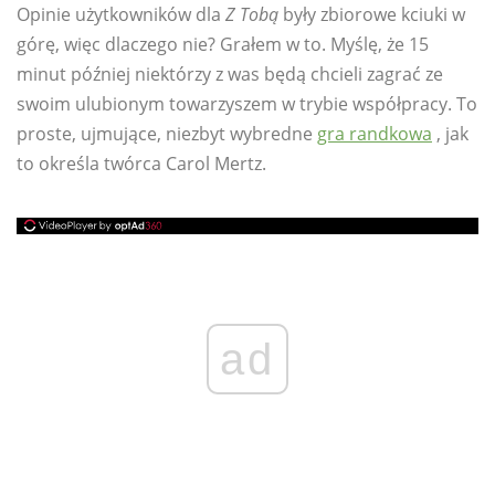
Opinie użytkowników dla
Z Tobą
były zbiorowe kciuki w
górę, więc dlaczego nie? Grałem w to. Myślę, że 15
minut później niektórzy z was będą chcieli zagrać ze
swoim ulubionym towarzyszem w trybie współpracy. To
proste, ujmujące, niezbyt wybredne
gra randkowa
, jak
to określa twórca Carol Mertz.
ad