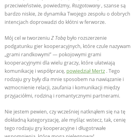
przeciwieństwie, powiedzmy,
Rozgotowany
, szanse są
bardzo niskie, że dynamika Twojego zespołu o dobrych
intencjach doprowadzi do kłótni w ferworze.
Mój cel w tworzeniu
Z Tobą
było rozszerzenie
podgatunku gier kooperacyjnych, które czule nazywam
„grami randkowymi” — pokojowymi grami
kooperacyjnymi dla wielu graczy, które ułatwiają
komunikację i współpracę,
powiedział Mertz
. Tego
rodzaju gry były dla mnie sposobem na nawiązanie i
wzmocnienie relacji, zaufania i komunikacji między
przyjaciółmi, rodziną i romantycznymi partnerami.
Nie jestem pewien, czy wcześniej natknąłem się na tę
dokładną kategoryzację, ale myśląc wstecz, tak, cenię
tego rodzaju gry kooperacyjne i długotrwałe
wspomnienia, które mogą pielęgnować.