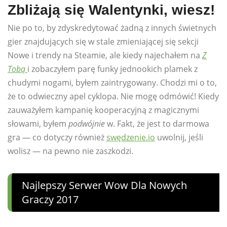
Zbliżają się Walentynki, wiesz!
Nie po to, by zdyskredytować żadną z innych świetnych
gier znajdujących się w stale zmieniającej się sekcji
Nowe i trendy na Steamie, ale kiedy najechałem na
Z
Tobą
i zobaczyłem parę funky jednookich plamek z
chudymi nogami, byłem zaintrygowany. Chodzi mi o to,
że to odwieczny apel cyklopa. Nie mogę odmówić! Kiedy
zauważyłem kampanię kooperacyjną z magicznymi
słowami, byłem
podwójnie
w. Fakt, że jest to darmowa
gra — co dotyczy również
swędzenie.io
uwolnij, jeśli
wolisz — na pewno nie zaszkodzi.
Najlepszy Serwer Wow Dla Nowych
Graczy 2017