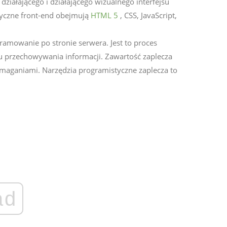
ziałającego i działającego wizualnego interfejsu
tyczne front-end obejmują
HTML 5
, CSS, JavaScript,
amowanie po stronie serwera. Jest to proces
u przechowywania informacji. Zawartość zaplecza
wymaganiami. Narzędzia programistyczne zaplecza to
ad