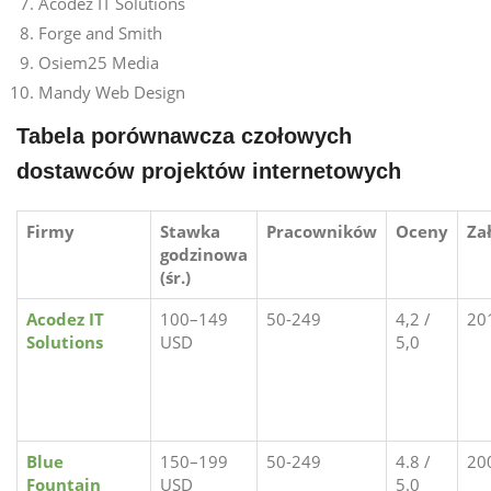
Acodez IT Solutions
Forge and Smith
Osiem25 Media
Mandy Web Design
Tabela porównawcza czołowych
dostawców projektów internetowych
Firmy
Stawka
Pracowników
Oceny
Za
godzinowa
(śr.)
Acodez IT
100–149
50-249
4,2 /
20
Solutions
USD
5,0
Blue
150–199
50-249
4.8 /
20
Fountain
USD
5.0