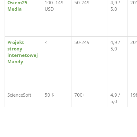
Osiem25
100–149
50-249
4,9 /
20
Media
USD
5,0
Projekt
<
50-249
4,9 /
20
strony
5,0
internetowej
Mandy
ScienceSoft
50 $
700+
4,9 /
19
5,0