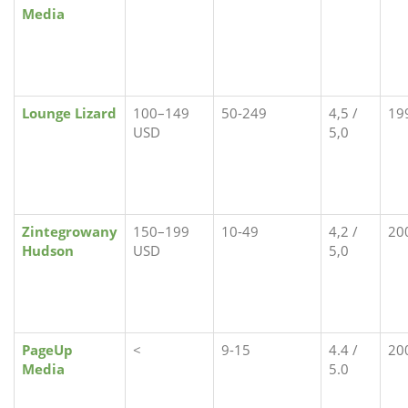
Media
Lounge Lizard
100–149
50-249
4,5 /
19
USD
5,0
Zintegrowany
150–199
10-49
4,2 /
20
Hudson
USD
5,0
PageUp
<
9-15
4.4 /
20
Media
5.0