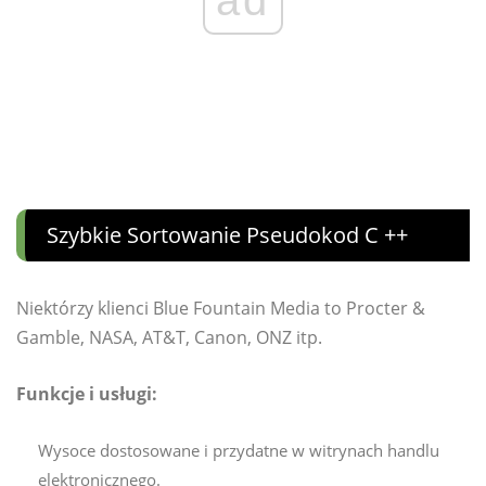
ad
Szybkie Sortowanie Pseudokod C ++
Niektórzy klienci Blue Fountain Media to Procter &
Gamble, NASA, AT&T, Canon, ONZ itp.
Funkcje i usługi:
Wysoce dostosowane i przydatne w witrynach handlu
elektronicznego.