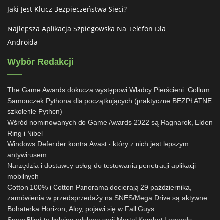
Jaki Jest Klucz Bezpieczeństwa Sieci?
Najlepsza Aplikacja Szpiegowska Na Telefon Dla
Androida
Wybór Redakcji
The Game Awards dokucza występowi Władcy Pierścieni: Gollum
Samouczek Pythona dla początkujących (praktyczne BEZPŁATNE
szkolenie Python)
Wśród nominowanych do Game Awards 2022 są Ragnarok, Elden
Ring i Nibel
Windows Defender kontra Avast - który z nich jest lepszym
antywirusem
Narzędzia i dostawcy usług do testowania penetracji aplikacji
mobilnych
Cotton 100% i Cotton Panorama docierają 29 października,
zamówienia w przedsprzedaży na SNES/Mega Drive są aktywne
Bohaterka Horizon, Aloy, pojawi się w Fall Guys
Snow Blind to kolejna odsłona serii Mortal Kombat Legends