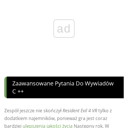
ad
Zaawansowane Pytania Do Wywiadów
C ++
Zespół jeszcze nie skończył
Resident Evil 4 VR
tylko z
dodatkiem najemników, ponieważ gra jest coraz
bardziej
ulepszenia jakości życia
Następny rok. W