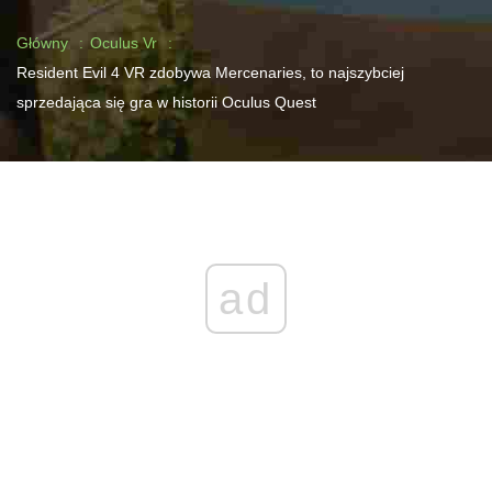
Główny
Oculus Vr
Resident Evil 4 VR zdobywa Mercenaries, to najszybciej
sprzedająca się gra w historii Oculus Quest
ad