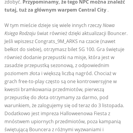
zdobyć.
Przypominamy, że tego NPC można znaleźć
tutaj, tuż za głównym warpem Central City
.
W tym mieście dzieje się wiele innych rzeczy
Nowa
Księga Rodzaju
świat również dzięki aktualizacji Bouncer.
Jeśli wpiszesz Congrats_9M_ARKS na czacie (nawet
bełkot do siebie), otrzymasz bilet SG 100. Gra świętuje
również dodanie przepustki na misje, która jest w
zasadzie przepustką sezonową, z odpowiednim
poziomem złota i większą liczbą nagród. Chociaż w
grach free-to-play często są one kontrowersyjne w
kwestii bramkowania przedmiotów, pierwszą
przepustkę do złota otrzymamy za darmo, pod
warunkiem, że zalogujemy się od teraz do 3 listopada.
Dodatkowo jest impreza Halloweenowa Fiesta z
mnóstwem upiornych przedmiotów, poza kampanią
świętującą Bouncera z różnymi wyzwaniami i