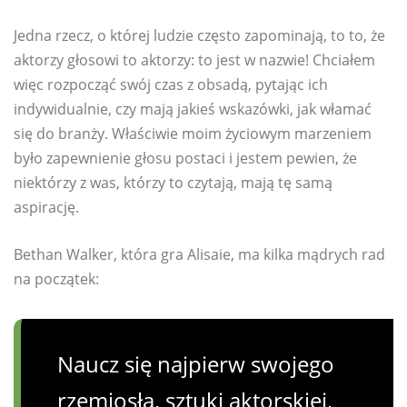
Jedna rzecz, o której ludzie często zapominają, to to, że
aktorzy głosowi to aktorzy: to jest w nazwie! Chciałem
więc rozpocząć swój czas z obsadą, pytając ich
indywidualnie, czy mają jakieś wskazówki, jak włamać
się do branży. Właściwie moim życiowym marzeniem
było zapewnienie głosu postaci i jestem pewien, że
niektórzy z was, którzy to czytają, mają tę samą
aspirację.
Bethan Walker, która gra Alisaie, ma kilka mądrych rad
na początek:
Naucz się najpierw swojego
rzemiosła, sztuki aktorskiej,