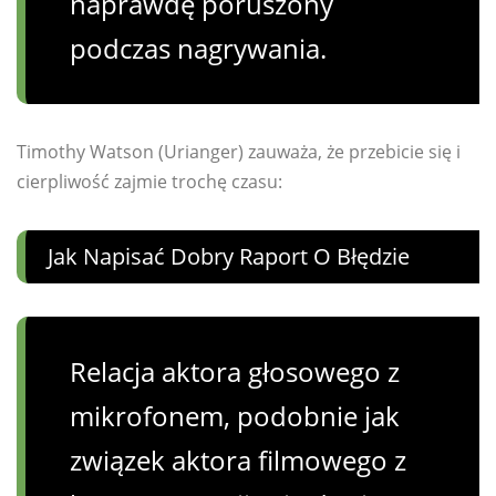
naprawdę poruszony
podczas nagrywania.
Timothy Watson (Urianger) zauważa, że ​​przebicie się i
cierpliwość zajmie trochę czasu:
Jak Napisać Dobry Raport O Błędzie
Relacja aktora głosowego z
mikrofonem, podobnie jak
związek aktora filmowego z