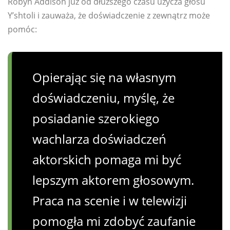
Robyn Addison już od dłuższego czasu użycza głosu
Y’shtoli i zauważa, że ​​doświadczenie z zewnątrz może
pomóc:
Opierając się na własnym
doświadczeniu, myślę, że
posiadanie szerokiego
wachlarza doświadczeń
aktorskich pomaga mi być
lepszym aktorem głosowym.
Praca na scenie i w telewizji
pomogła mi zdobyć zaufanie