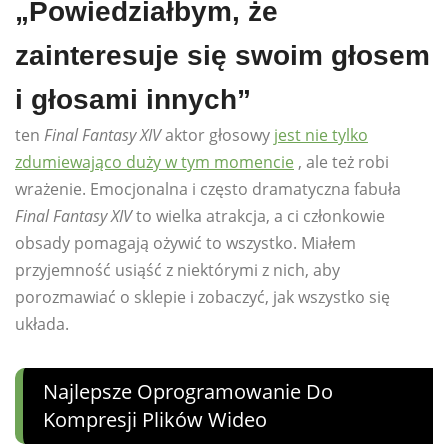
„Powiedziałbym, że
zainteresuje się swoim głosem
i głosami innych”
ten
Final Fantasy XIV
aktor głosowy
jest nie tylko
zdumiewająco duży w tym momencie
, ale też robi
wrażenie. Emocjonalna i często dramatyczna fabuła
Final Fantasy XIV
to wielka atrakcja, a ci członkowie
obsady pomagają ożywić to wszystko. Miałem
przyjemność usiąść z niektórymi z nich, aby
porozmawiać o sklepie i zobaczyć, jak wszystko się
układa.
Najlepsze Oprogramowanie Do
Kompresji Plików Wideo