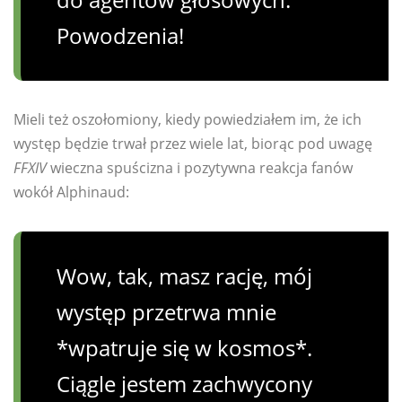
Powodzenia!
Mieli też oszołomiony, kiedy powiedziałem im, że ich
występ będzie trwał przez wiele lat, biorąc pod uwagę
FFXIV
wieczna spuścizna i pozytywna reakcja fanów
wokół Alphinaud:
Wow, tak, masz rację, mój
występ przetrwa mnie
*wpatruje się w kosmos*.
Ciągle jestem zachwycony