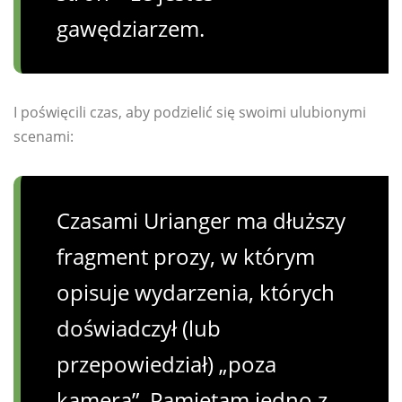
gawędziarzem.
I poświęcili czas, aby podzielić się swoimi ulubionymi
scenami:
Czasami Urianger ma dłuższy
fragment prozy, w którym
opisuje wydarzenia, których
doświadczył (lub
przepowiedział) „poza
kamerą”. Pamiętam jedno z