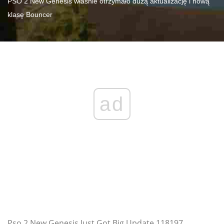
PSO 2 New Genesis właśnie otrzymało dużą aktualizację i nową
klasę Bouncer
ad
Pso 2 New Genesis Just Got Big Update 118197