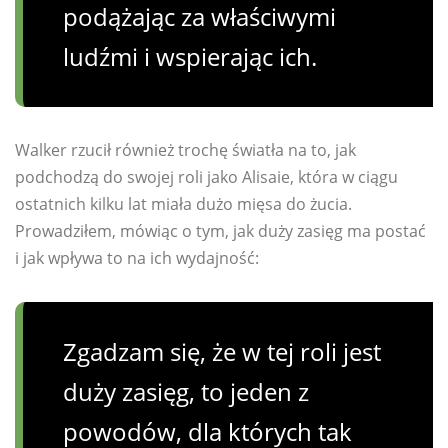
podążając za właściwymi
ludźmi i wspierając ich.
Walker rzucił również trochę światła na to, jak
podchodzą do swojej roli jako Alisaie, która w ciągu
ostatnich kilku lat miała dużo mięsa do żucia.
Prowadziłem, mówiąc o tym, jak duży zasięg ma postać
i jak wpływa to na ich wydajność:
Zgadzam się, że w tej roli jest
duży zasięg, to jeden z
powodów, dla których tak