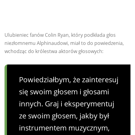
Ulubieniec fanów Colin Ryan, który podkłada głos
niezłomnemu Alphinaudowi, miał to do powiedzenia,
wchodząc do królestwa aktorów głosowych:
Powiedziałbym, że zainteresuj
się swoim głosem i głosami
innych. Graj i eksperymentuj
ze swoim głosem, jakby był
instrumentem muzycznym,