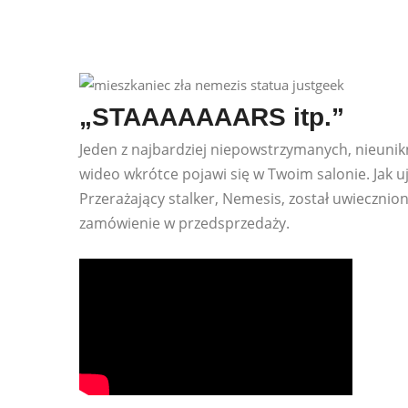
„STAAAAAAARS itp.”
Jeden z najbardziej niepowstrzymanych, nieuni
wideo wkrótce pojawi się w Twoim salonie. Jak u
Przerażający stalker, Nemesis, został uwiecznion
zamówienie w przedsprzedaży.