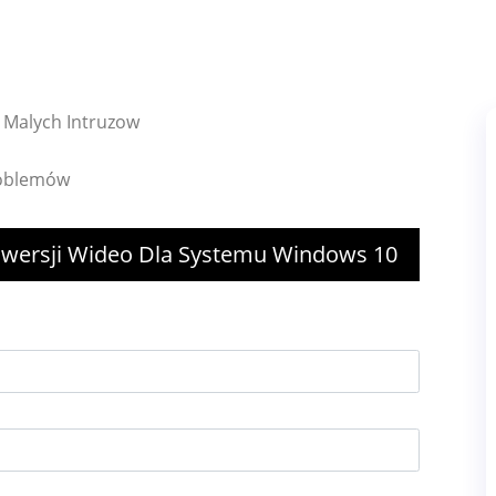
y Malych Intruzow
roblemów
ersji Wideo Dla Systemu Windows 10