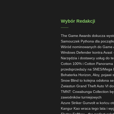
Wybór Redakcji
The Game Awards dokucza wystę
Samouczek Pythona dla początk
Wśród nominowanych do Game Aw
Windows Defender kontra Avast -
Narzędzia i dostawcy usług do te
Cotton 100% i Cotton Panorama 
przedsprzedaży na SNES/Mega D
Bohaterka Horizon, Aloy, pojawi 
Snow Blind to kolejna odsłona s
Zwiastun Grand Theft Auto VI d
TMNT: Cowabunga Collection będ
zawodników turniejowych
Azure Striker Gunvolt w końcu o
Kangur Kao wraca tego lata i wy