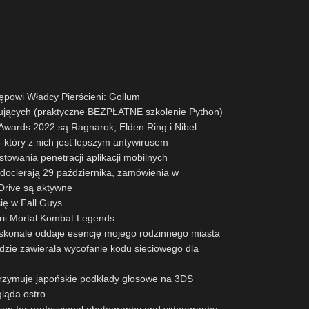
powi Władcy Pierścieni: Gollum
ujących (praktyczne BEZPŁATNE szkolenie Python)
ards 2022 są Ragnarok, Elden Ring i Nibel
 który z nich jest lepszym antywirusem
stowania penetracji aplikacji mobilnych
docierają 29 października, zamówienia w
rive są aktywne
się w Fall Guys
erii Mortal Kombat Legends
oskonale oddaje esencję mojego rodzinnego miasta
zie zawierała wycofanie kodu sieciowego dla
trzymuje japońskie podkłady głosowe na 3DS
gląda ostro