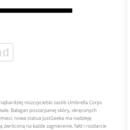
ad
najbardziej niszczycielski zasób Umbrella Corps
wale. Bałagan poszarpanej skóry, skręconych
 śmieci, nowa statua JustGeeka ma nadzieję
 zwróconą na każde zagniecenie, fałd i rozdarcie