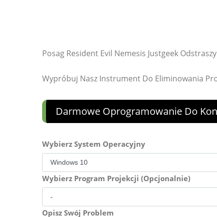
Posag Resident Evil Nemesis Justgeek Odstrasz
Wypróbuj Nasz Instrument Do Eliminowania P
Darmowe Oprogramowanie Do Konw
Wybierz System Operacyjny
Wybierz Program Projekcji (Opcjonalnie)
Opisz Swój Problem