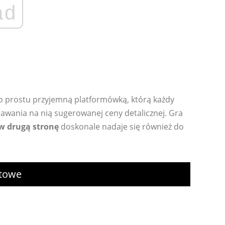
ad
po prostu przyjemną platformówką, którą każdy
dawania na nią sugerowanej ceny detalicznej. Gra
 w drugą stronę
doskonale nadaje się również do
etowe