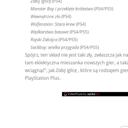
Zabij Iglicę
(PS4)
Monster Boy i przeklęte królestwo
(PS4/PS5)
Wewnętrzne zło
(PS4)
Wolfenstein: Stara krew
(PS4)
Wędkarstwo basowe
(PS4/PS5)
Rajski Zabójca
(PS4/PS5)
Sackboy: wielka przygoda
(PS4/PS5)
Spójrz, ten skład nie jest taki zły, zwłaszcza jak
tam eklektyczna mieszanka nowszych gier, a tak
wciągnąć”, jak
Zabij Iglicę
, które są rodzajem gie
PlayStation Plus.