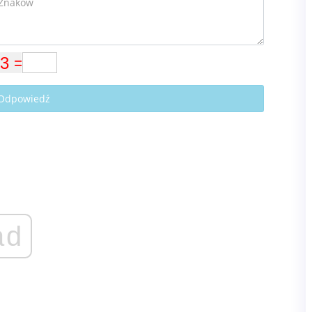
 Odpowiedź
ad