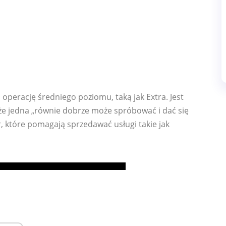
 na operację średniego poziomu, taką jak Extra. Jest
że jedna „równie dobrze może spróbować i dać się
r, które pomagają sprzedawać usługi takie jak