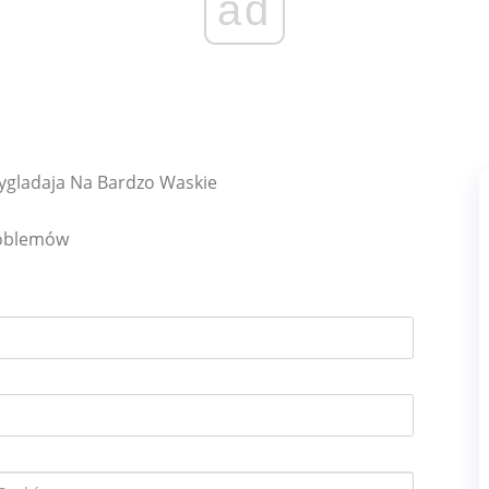
ad
ygladaja Na Bardzo Waskie
roblemów