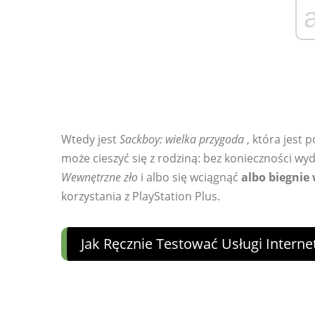
Wtedy jest
Sackboy: wielka przygoda
, która jest 
może cieszyć się z rodziną: bez konieczności wy
Wewnętrzne zło
i albo się wciągnąć
albo biegnie
korzystania z PlayStation Plus.
Jak Ręcznie Testować Usługi Intern