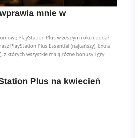
 wprawia mnie w
 umowę PlayStation Plus w zeszłym roku i dodał
z PlayStation Plus Essential (najtańszy), Extra
, z których wszystkie mają różne bonusy i gry.
Station Plus na kwiecień