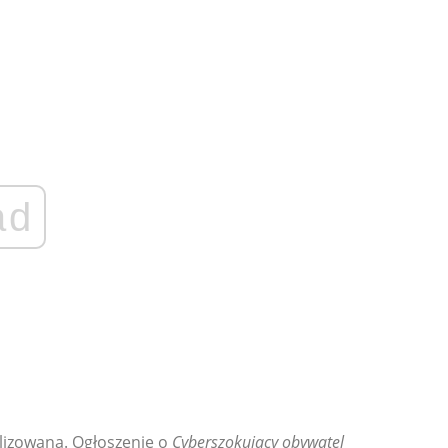
ad
alizowana. Ogłoszenie o
Cyberszokujący obywatel