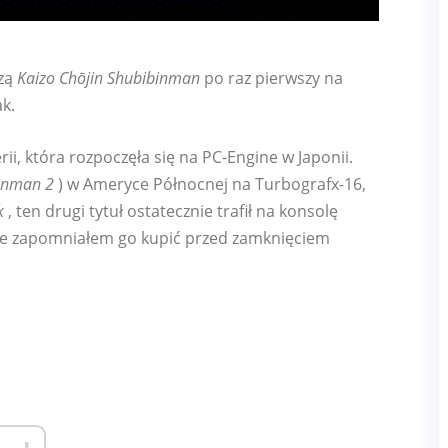
zą
Kaizo Chōjin Shubibinman
po raz pierwszy na
ak.
ii, która rozpoczęła się na PC-Engine w Japonii.
binman 2
) w Ameryce Północnej na Turbografx-16,
k
, ten drugi tytuł ostatecznie trafił na konsolę
 że zapomniałem go kupić przed zamknięciem