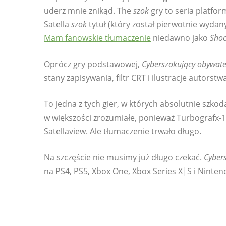
uderz mnie znikąd. The
szok
gry to seria platfo
Satella
szok
tytuł (który został pierwotnie wydan
Mam fanowskie tłumaczenie
niedawno jako
Sho
Oprócz gry podstawowej,
Cyberszokujący obywate
stany zapisywania, filtr CRT i ilustracje autorst
To jedna z tych gier, w których absolutnie szkoda,
w większości zrozumiałe, ponieważ Turbografx-16
Satellaview. Ale tłumaczenie trwało długo.
Na szczęście nie musimy już długo czekać.
Cyber
na PS4, PS5, Xbox One, Xbox Series X|S i Ninte