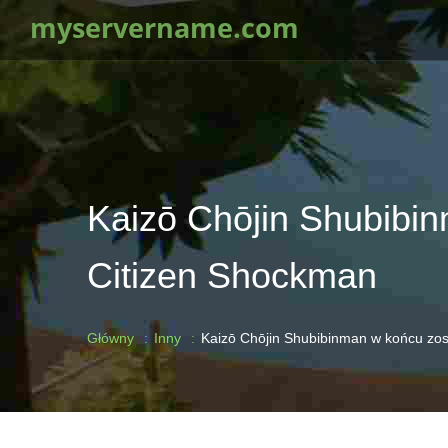
myservername.com
Kaizō Chōjin Shubibinm
Citizen Shockman
Główny
Inny
Kaizō Chōjin Shubibinman w końcu zost