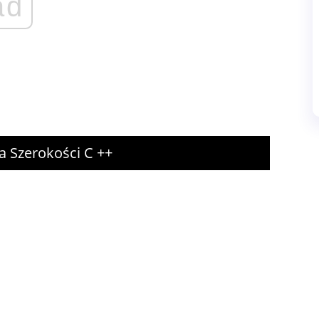
ad
a Szerokości C ++