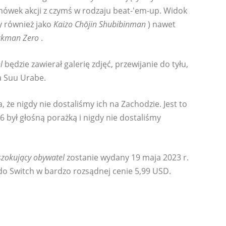
rmówek akcji z czymś w rodzaju beat-'em-up. Widok
y również jako
Kaizo Chōjin Shubibinman
) nawet
ckman Zero
.
l
będzie zawierał galerię zdjęć, przewijanie do tyłu,
wa Suu Urabe.
 że ​​nigdy nie dostaliśmy ich na Zachodzie. Jest to
 był głośną porażką i nigdy nie dostaliśmy
szokujący obywatel
zostanie wydany 19 maja 2023 r.
ndo Switch w bardzo rozsądnej cenie 5,99 USD.