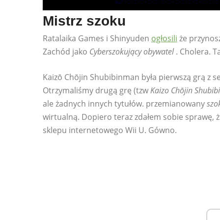
Mistrz szoku
Ratalaika Games i Shinyuden
ogłosili
że przynos
Zachód jako
Cyberszokujący obywatel
. Cholera. T
Kaizō Chōjin Shubibinman była pierwszą grą z ser
Otrzymaliśmy drugą grę (tzw
Kaizo Chōjin Shubi
ale żadnych innych tytułów. przemianowany
szo
wirtualną. Dopiero teraz zdałem sobie sprawę,
sklepu internetowego Wii U. Gówno.