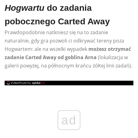
Hogwartu
do zadania
pobocznego Carted Away
Prawdopodobnie natkniesz się na to zadanie
naturalnie, gdy gra pozwoli ci odkrywać tereny poza
Hogwartem: ale na wszelki wypadek
możesz otrzymać
zadanie Carted Away od goblina Arna
(lokalizacja w
galerii powyżej, na północnym krańcu żółtej linii zadań).
ad