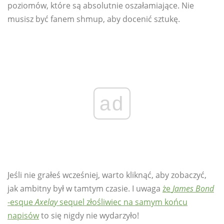
poziomów, które są absolutnie oszałamiające. Nie
musisz być fanem shmup, aby docenić sztukę.
ad
Jeśli nie grałeś wcześniej, warto kliknąć, aby zobaczyć,
jak ambitny był w tamtym czasie. I uwaga
że
James Bond
-esque
Axelay
sequel złośliwiec na samym końcu
napisów
to się nigdy nie wydarzyło!