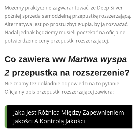
Możemy praktycznie zagwarantować, że Deep Silver
później sprzeda samodzielną przepustkę rozszerzającą.
Alternatywa jest po prostu zbyt głupia, by ją rozważać.
Nadal jednak będziemy musieli poczekać na oficjalne
potwierdzenie ceny przepustki rozszerzającej.
Co zawiera ww
Martwa wyspa
2
przepustka na rozszerzenie?
Nie znamy też dokładnie odpowiedzi na to pytanie.
Oficjalny opis przepustki rozszerzającej zawiera:
Jaka Jest Różnica Między Zapewnieniem
Jakości A Kontrolą Jakości