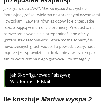
przepustka ekspansji
Jako gra wideo „AAA”,
Martwa wyspa 2
szczyci się
fantazyjną grafiką i wieloma nowoczesnymi dzwonkami
i gwizdkami. Zawiera również oczywiście przepustkę
rozszerzającą w momencie premiery. Przepustka na
rozszerzenie wydaje się przypominać inne oferty
„przepustek sezonowych”, które można zobaczyć w
nowoczesnych grach wideo. To powiedziawszy, nadal
mądrze jest sprawdzić, co dokładnie zawiera ten pakiet,
zanim wyrzucisz na niego gotówkę. Oto szczegóły.
Jak Skonfigurować Fałszywą
Wiadomość E-Mail
Ile kosztuje
Martwa wyspa 2