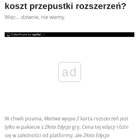
koszt przepustki rozszerzeń?
Więc… dziwnie, nie wiemy.
ad
W chwili pisania,
Martwa wyspa 2
karta rozszerzeń jest
tylko
w pakiecie z
Złota Edycja
gry. Cena tej edycji różni
się w zależności od platformy, ale
Złota Edycja