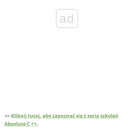
ad
=>
Kliknij tutaj, aby zapoznać się z serią szkoleń
Absolute C ++.