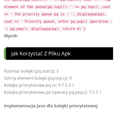
element of the queue(pq.top()): ' << pq.top(); cout
<< ' The priority queue pq is : '; displaypq(pq);
cout << ' Priority queue, after pq.pop() operation :
'; pq.pop(); displaypq(pq); return 0; }
Wynik:
Jak Korzystać Z Pliku Apk
Rozmiar kolejki (pq.size ()): 5
Górny element kolejki (pq.top ()): 9
Kolejka priorytetowa pq to: 9 7 5 3 1
Kolejka priorytetowa po operacji pq.pop (): 7 5 3 1
Implementacja Java dla kolejki priorytetowej