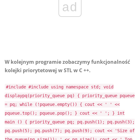
ad
W kolejnym programie zobaczymy funkcjonalność
kolejki priorytetowej w STL w C ++.
#include #include using namespace std; void
displaypq(priority_queue pq) { priority_queue pqueue
= pq; while (!pqueue.empty()) { cout << ' ' <<
pqueue.top(); pqueue.pop(); } cout << ' '; } int
main () { priority_queue pq; pq.push(1); pq.push(3);
pq.push(5); pq.push(7); pq.push(9); cout << 'Size of
the queue(pq.size()): ' << pq.size(); cout << ' Top