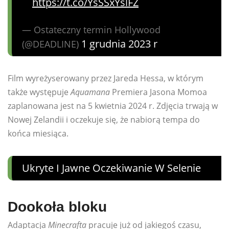
https://t.co/YsSSxYslFZ
— Ostateczny termin Hollywood
1 grudnia 2023 r
(@DEADLINE)
Film wyreżyserowany przez Jareda Hessa, w którym
także występuje
Aquamana
Premiera Jasona Momoa
zaplanowana jest na 5 kwietnia 2024 r. Zdjęcia trwają w
Nowej Zelandii i oczekuje się, że nabiorą tempa do
końca miesiąca.
Ukryte I Jawne Oczekiwanie W Selenie
Dookoła bloku
Adaptacja
Minecrafta
pracuje już od jakiegoś czasu,