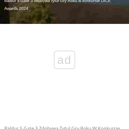
Baldur’s Gate 3 zdobywa tytuł Gry Roku w konkursie DICE
Awards 2024
ad
Baldur S Gate 3 Zdobywa Tytul Gry Roku W Konkursie