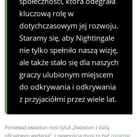
społeczności, która odegrała
kluczową rolę w
dotychczasowym jej rozwoju.
Staramy się, aby Nightingale
nie tylko spełniło naszą wizję,
ale także stało się dla naszych
graczy ulubionym miejscem
do odkrywania i odkrywania
z przyjaciółmi przez wiele lat.
Ponieważ zwiastun nosi tytuł „Zwiastun z datą
oficjalnego wydania”, z pewnością musi to być
ostatnie