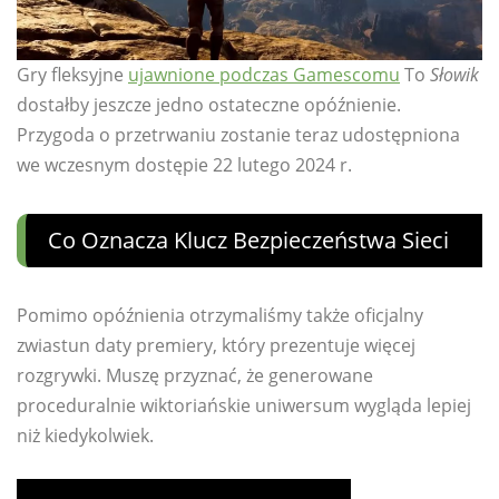
Gry fleksyjne
ujawnione podczas Gamescomu
To
Słowik
dostałby jeszcze jedno ostateczne opóźnienie.
Przygoda o przetrwaniu zostanie teraz udostępniona
we wczesnym dostępie 22 lutego 2024 r.
Co Oznacza Klucz Bezpieczeństwa Sieci
Pomimo opóźnienia otrzymaliśmy także oficjalny
zwiastun daty premiery, który prezentuje więcej
rozgrywki. Muszę przyznać, że generowane
proceduralnie wiktoriańskie uniwersum wygląda lepiej
niż kiedykolwiek.