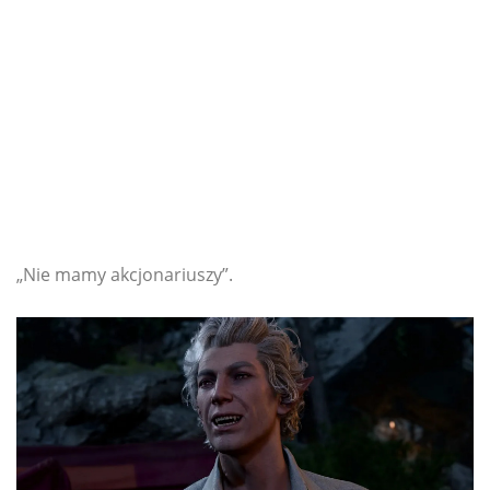
„Nie mamy akcjonariuszy”.