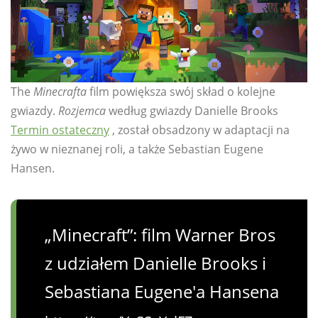
The
Minecrafta
film powiększa swój skład o kolejne
gwiazdy.
Rozjemca
według gwiazdy Danielle Brooks
Termin ostateczny
, został obsadzony w adaptacji na
żywo w nieznanej roli, a także Sebastian Eugene
Hansen.
„Minecraft”: film Warner Bros
z udziałem Danielle Brooks i
Sebastiana Eugene'a Hansena