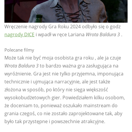
Wręczenie nagrody Gra Roku 2024 odbyło się o godz
nagrody DICE
i wpadł w ręce Lariana
Wrota Baldura 3
.
Polecane filmy
Może tak nie być moja osobista gra roku , ale ja czuje
Wrota Baldura 3
to bardzo ważna gra zasługująca na
wyróżnienie. Gra jest nie tylko przyjemna, imponująca
technicznie i ujmująca narracyjnie, ale jest także
złożona w sposób, po który nie sięga większość
wysokobudżetowych gier. Powiedziałem kilku osobom,
że doceniam to, ponieważ oszukało mainstream do
grania czegoś, co nie zostało zaprojektowane tak, aby
było tak przystępne i powszechnie atrakcyjne.