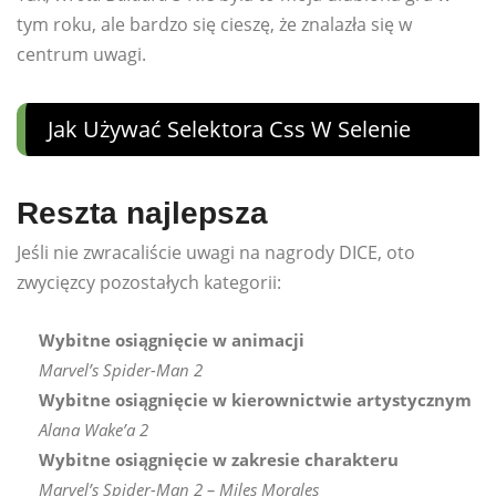
tym roku, ale bardzo się cieszę, że znalazła się w
centrum uwagi.
Jak Używać Selektora Css W Selenie
Reszta najlepsza
Jeśli nie zwracaliście uwagi na nagrody DICE, oto
zwycięzcy pozostałych kategorii:
Wybitne osiągnięcie w animacji
Marvel’s Spider-Man 2
Wybitne osiągnięcie w kierownictwie artystycznym
Alana Wake’a 2
Wybitne osiągnięcie w zakresie charakteru
Marvel’s Spider-Man 2 – Miles Morales