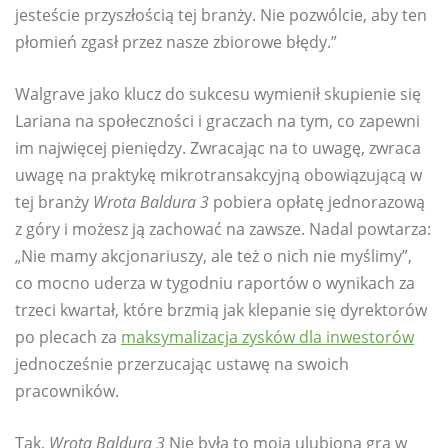
jesteście przyszłością tej branży. Nie pozwólcie, aby ten
płomień zgasł przez nasze zbiorowe błędy.”
Walgrave jako klucz do sukcesu wymienił skupienie się
Lariana na społeczności i graczach na tym, co zapewni
im najwięcej pieniędzy. Zwracając na to uwagę, zwraca
uwagę na praktykę mikrotransakcyjną obowiązującą w
tej branży
Wrota Baldura 3
pobiera opłatę jednorazową
z góry i możesz ją zachować na zawsze. Nadal powtarza:
„Nie mamy akcjonariuszy, ale też o nich nie myślimy”,
co mocno uderza w tygodniu raportów o wynikach za
trzeci kwartał, które brzmią jak klepanie się dyrektorów
po plecach za
maksymalizacja zysków dla inwestorów
jednocześnie przerzucając ustawę na swoich
pracowników.
Tak,
Wrota Baldura 3
Nie była to moja ulubiona gra w