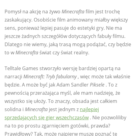
Pomysł na akcję na żywo
Minecrafta
film jest trochę
zaskakujący. Osobiście film animowany miałby większy
sens, ponieważ lepiej pasuje do estetyki gry. Nie ma
jeszcze żadnych szczegółów dotyczących fabuły filmu.
Dlatego nie wiemy, jaką trasą mogą podążać, czy będzie
to w
Minecrafta
świat czy świat realny.
Telltale Games stworzyło wersję bardziej opartą na
narracji
Minecraft: Tryb fabularny
, więc może tak właśnie
będzie. A może być jak Adam Sandler
Piksele
. To z
pewnością przerażająca myśl, ale mam nadzieję, że
wszystko się ułoży. To znaczy, obsada jest całkiem
solidna i
Minecrafta
jest jednym z
najlepiej
sprzedających się gier wszechczasów
. Nie pozwoliliby
na to po prostu zgarnięciem gotówki, prawda?
Prawidłowy? Tak, może najpierw muszę poznać tę