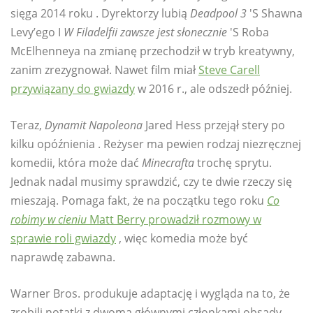
sięga 2014 roku . Dyrektorzy lubią
Deadpool 3
'S Shawna
Levy’ego I
W Filadelfii zawsze jest słonecznie
'S Roba
McElhenneya na zmianę przechodził w tryb kreatywny,
zanim zrezygnował. Nawet film miał
Steve Carell
przywiązany do gwiazdy
w 2016 r., ale odszedł później.
Teraz,
Dynamit Napoleona
Jared Hess przejął stery po
kilku opóźnienia . Reżyser ma pewien rodzaj niezręcznej
komedii, która może dać
Minecrafta
trochę sprytu.
Jednak nadal musimy sprawdzić, czy te dwie rzeczy się
mieszają. Pomaga fakt, że na początku tego roku
Co
robimy w cieniu
Matt Berry prowadził rozmowy w
sprawie roli gwiazdy
, więc komedia może być
naprawdę zabawna.
Warner Bros. produkuje adaptację i wygląda na to, że
zrobili notatki z dwoma głównymi członkami obsady.