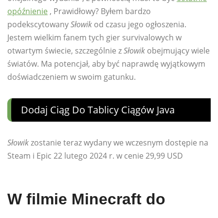
opóźnienie
, Prawidłowy? Byłem bardzo
podekscytowany
Słowik
od czasu jego ogłoszenia.
Jestem wielkim fanem tych gier survivalowych w
otwartym świecie, szczególnie z
Słowik
obejmujący wiele
światów. Ma potencjał, aby być naprawdę wyjątkowym
doświadczeniem w swoim gatunku.
Dodaj Ciąg Do Tablicy Ciągów Java
Słowik
zostanie teraz wydany we wczesnym dostępie na
Steam i Epic 22 lutego 2024 r. w cenie 29,99 USD
W filmie Minecraft do