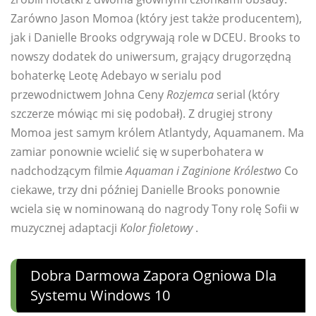
Zarówno Jason Momoa (który jest także producentem),
jak i Danielle Brooks odgrywają role w DCEU. Brooks to
nowszy dodatek do uniwersum, grający drugorzędną
bohaterkę Leotę Adebayo w serialu pod
przewodnictwem Johna Ceny
Rozjemca
serial (który
szczerze mówiąc mi się podobał). Z drugiej strony
Momoa jest samym królem Atlantydy, Aquamanem. Ma
zamiar ponownie wcielić się w superbohatera w
nadchodzącym filmie
Aquaman i Zaginione Królestwo
Co
ciekawe, trzy dni później Danielle Brooks ponownie
wciela się w nominowaną do nagrody Tony rolę Sofii w
muzycznej adaptacji
Kolor fioletowy
.
Dobra Darmowa Zapora Ogniowa Dla
Systemu Windows 10