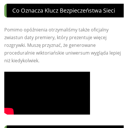
Co Oznacza Klucz Bezpieczeństwa Sieci
Pomimo opóźnienia otrzymaliśmy także oficjalny
zwiastun daty premiery, który prezentuje więcej
rozgrywki. Muszę przyznać, że generowane
proceduralnie wiktoriańskie uniwersum wygląda lepiej
niż kiedykolwiek.