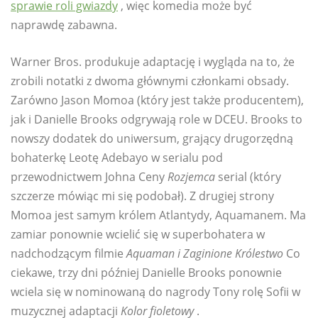
sprawie roli gwiazdy
, więc komedia może być
naprawdę zabawna.
Warner Bros. produkuje adaptację i wygląda na to, że
zrobili notatki z dwoma głównymi członkami obsady.
Zarówno Jason Momoa (który jest także producentem),
jak i Danielle Brooks odgrywają role w DCEU. Brooks to
nowszy dodatek do uniwersum, grający drugorzędną
bohaterkę Leotę Adebayo w serialu pod
przewodnictwem Johna Ceny
Rozjemca
serial (który
szczerze mówiąc mi się podobał). Z drugiej strony
Momoa jest samym królem Atlantydy, Aquamanem. Ma
zamiar ponownie wcielić się w superbohatera w
nadchodzącym filmie
Aquaman i Zaginione Królestwo
Co
ciekawe, trzy dni później Danielle Brooks ponownie
wciela się w nominowaną do nagrody Tony rolę Sofii w
muzycznej adaptacji
Kolor fioletowy
.