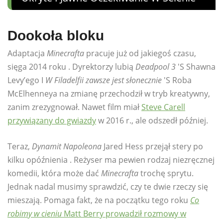
Dookoła bloku
Adaptacja
Minecrafta
pracuje już od jakiegoś czasu,
sięga 2014 roku . Dyrektorzy lubią
Deadpool 3
'S Shawna
Levy’ego I
W Filadelfii zawsze jest słonecznie
'S Roba
McElhenneya na zmianę przechodził w tryb kreatywny,
zanim zrezygnował. Nawet film miał
Steve Carell
przywiązany do gwiazdy
w 2016 r., ale odszedł później.
Teraz,
Dynamit Napoleona
Jared Hess przejął stery po
kilku opóźnienia . Reżyser ma pewien rodzaj niezręcznej
komedii, która może dać
Minecrafta
trochę sprytu.
Jednak nadal musimy sprawdzić, czy te dwie rzeczy się
mieszają. Pomaga fakt, że na początku tego roku
Co
robimy w cieniu
Matt Berry prowadził rozmowy w