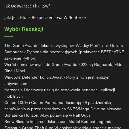
Jak Odtwarzać Pliki .swf
Jaki Jest Klucz Bezpieczeństwa W Routerze
Wybór Redakcji
The Game Awards dokucza występowi Władcy Pierścieni: Gollum
Samouczek Pythona dla początkujących (praktyczne BEZPŁATNE
szkolenie Python)
Wśród nominowanych do Game Awards 2022 są Ragnarok, Elden
Ring i Nibel
Windows Defender kontra Avast - który z nich jest lepszym
antywirusem
Narzędzia i dostawcy usług do testowania penetracji aplikacji
mobilnych
Cotton 100% i Cotton Panorama docierają 29 października,
zamówienia w przedsprzedaży na SNES/Mega Drive są aktywne
Bohaterka Horizon, Aloy, pojawi się w Fall Guys
Snow Blind to kolejna odsłona serii Mortal Kombat Legends
Zwiastun Grand Theft Auto VI doskonale oddaje esencję mojego