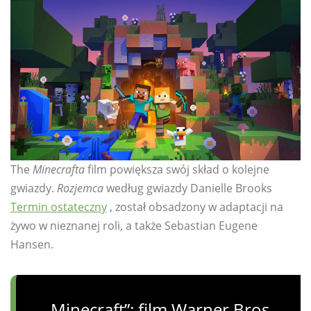
The
Minecrafta
film powiększa swój skład o kolejne
gwiazdy.
Rozjemca
według gwiazdy Danielle Brooks
Termin ostateczny
, został obsadzony w adaptacji na
żywo w nieznanej roli, a także Sebastian Eugene
Hansen.
„Minecraft”: film Warner Bros