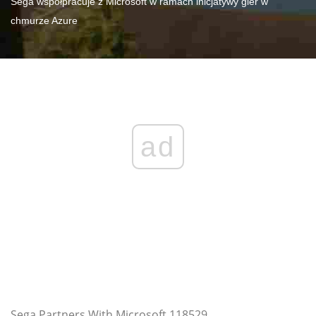
Sega współpracuje z Microsoft w ramach inicjatywy gier w
chmurze Azure
ad
Sega Partners With Microsoft 118529