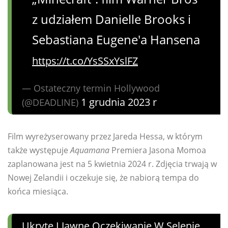
z udziałem Danielle Brooks i
Sebastiana Eugene'a Hansena
https://t.co/YsSSxYslFZ
— Ostateczny termin Hollywood
1 grudnia 2023 r
(@DEADLINE)
Film wyreżyserowany przez Jareda Hessa, w którym
także występuje
Aquamana
Premiera Jasona Momoa
zaplanowana jest na 5 kwietnia 2024 r. Zdjęcia trwają w
Nowej Zelandii i oczekuje się, że nabiorą tempa do
końca miesiąca.
Ukryte I Jawne Oczekiwanie W Selenie