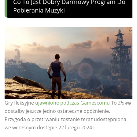
Co To Jest Dobry Darmowy Program Do
Pobierania Muzyki
Gry fleksyjne
ujawnione podczas Gamescomu
To
Słowik
dostałby jeszcze jedno ostateczne opóźnienie.
Przygoda o przetrwaniu zostanie teraz udostępniona
we wczesnym dostępie 22 lutego 2024 r.