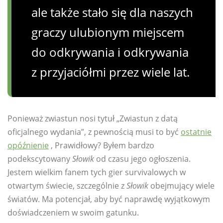
ale także stało się dla naszych
graczy ulubionym miejscem
do odkrywania i odkrywania
z przyjaciółmi przez wiele lat.
Ponieważ zwiastun nosi tytuł „Zwiastun z datą
oficjalnego wydania”, z pewnością musi to być
ostatnie
opóźnienie
, Prawidłowy? Byłem bardzo
podekscytowany
Słowik
od czasu jego ogłoszenia.
Jestem wielkim fanem tych gier survivalowych w
otwartym świecie, szczególnie z
Słowik
obejmujący wiele
światów. Ma potencjał, aby być naprawdę wyjątkowym
doświadczeniem w swoim gatunku.