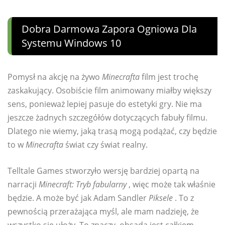
Dobra Darmowa Zapora Ogniowa Dla
Systemu Windows 10
Pomysł na akcję na żywo
Minecrafta
film jest trochę
zaskakujący. Osobiście film animowany miałby większy
sens, ponieważ lepiej pasuje do estetyki gry. Nie ma
jeszcze żadnych szczegółów dotyczących fabuły filmu.
Dlatego nie wiemy, jaką trasą mogą podążać, czy będzie
to w
Minecrafta
świat czy świat realny.
Telltale Games stworzyło wersję bardziej opartą na
narracji
Minecraft: Tryb fabularny
, więc może tak właśnie
będzie. A może być jak Adam Sandler
Piksele
. To z
pewnością przerażająca myśl, ale mam nadzieję, że
wszystko się ułoży. To znaczy, obsada jest całkiem