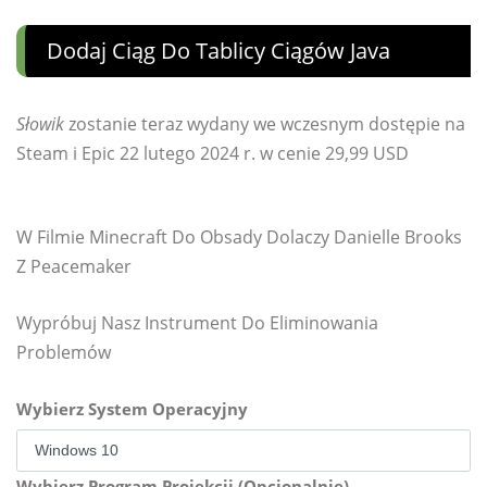
Dodaj Ciąg Do Tablicy Ciągów Java
Słowik
zostanie teraz wydany we wczesnym dostępie na
Steam i Epic 22 lutego 2024 r. w cenie 29,99 USD
W Filmie Minecraft Do Obsady Dolaczy Danielle Brooks
Z Peacemaker
Wypróbuj Nasz Instrument Do Eliminowania
Problemów
Wybierz System Operacyjny
Wybierz Program Projekcji (Opcjonalnie)