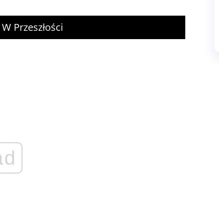
 W Przeszłości
ad