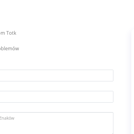
om Totk
roblemów