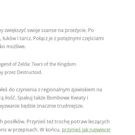
aby zwiększyć swoje szanse na przeżycie. Po
łuków i tarcz. Połącz je z potężnymi częściami
lko możliwe.
y przez Destructoid.
łeś do czynienia z regionalnym zjawiskiem na
ą ilość. Spakuj także Bombowe Kwiaty i
yzwanie będzie znacznie trudniejsze.
h posiłków. Przynieś też trochę potraw leczących
ions w przepisach. W końcu,
przynieś jak najwięcej