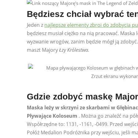
Będziesz chciał wybrać te
Jeden z
najlepsze elementy zbroi do zdobycia 
będziesz musiał ciężko na nią pracować. Maska l
wyzwanie wrogów, zanim będzie mógł ją zdobyć
maszt Majory
Łzy Królestwa.
Zrzut ekranu wykonan
Gdzie zdobyć maskę Major
Maska leży w skrzyni ze skarbami w Głębina
Pływające Koloseum
. Można go znaleźć na pół
Współrzędne to: 1131, -1161, -0499. Przed wej
Połóż Medalion Podróżnika przy wejściu, jeśli m