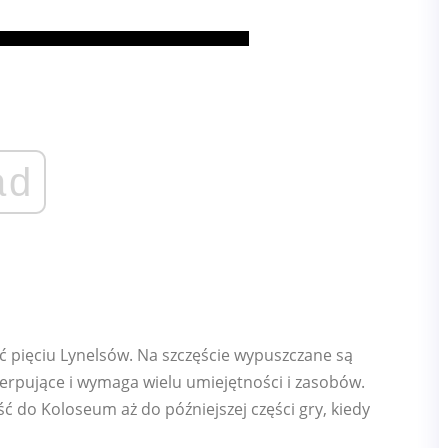
ad
 pięciu Lynelsów. Na szczęście wypuszczane są
erpujące i wymaga wielu umiejętności i zasobów.
ć do Koloseum aż do późniejszej części gry, kiedy