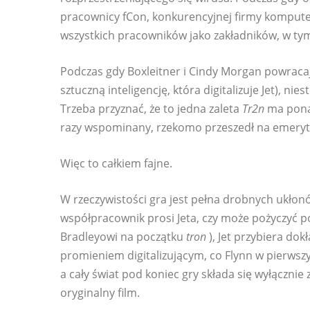
pracownicy fCon, konkurencyjnej firmy kompute
wszystkich pracowników jako zakładników, w ty
Podczas gdy Boxleitner i Cindy Morgan powracaj
sztuczną inteligencję, która digitalizuje Jet), nie
Trzeba przyznać, że to jedna zaleta
Tr2n
ma pon
razy wspominany, rzekomo przeszedł na emeryt
Więc to całkiem fajne.
W rzeczywistości gra jest pełna drobnych ukłon
współpracownik prosi Jeta, czy może pożyczyć p
Bradleyowi na początku
tron
), Jet przybiera dok
promieniem digitalizującym, co Flynn w pierwsz
a cały świat pod koniec gry składa się wyłącznie z
oryginalny film.