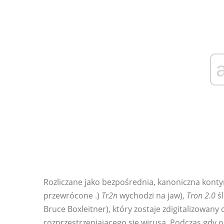
Rozliczane jako bezpośrednia, kanoniczna kont
przewrócone .)
Tr2n
wychodzi na jaw),
Tron 2.0
śl
Bruce Boxleitner), który zostaje zdigitalizowa
rozprzestrzeniającego się wirusa. Podczas gdy