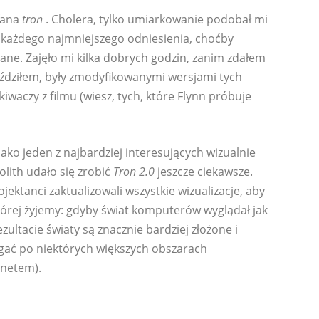
fana
tron
. Cholera, tylko umiarkowanie podobał mi
z każdego najmniejszego odniesienia, choćby
ane. Zajęło mi kilka dobrych godzin, zanim zdałem
jeździłem, były zmodyfikowanymi wersjami tych
waczy z filmu (wiesz, tych, które Flynn próbuje
 jako jeden z najbardziej interesujących wizualnie
olith udało się zrobić
Tron 2.0
jeszcze ciekawsze.
ektanci zaktualizowali wszystkie wizualizacje, aby
której żyjemy: gdyby świat komputerów wyglądał jak
zultacie światy są znacznie bardziej złożone i
egać po niektórych większych obszarach
rnetem).