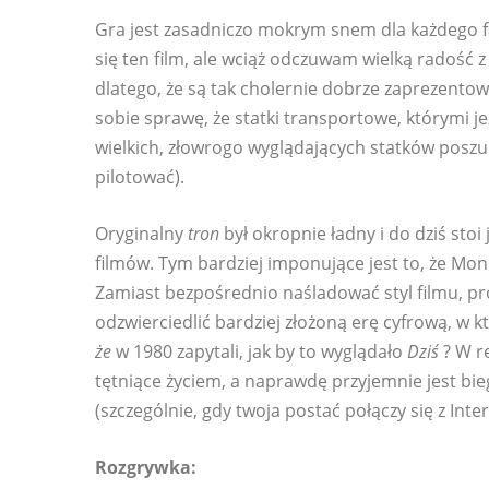
Gra jest zasadniczo mokrym snem dla każdego 
się ten film, ale wciąż odczuwam wielką radość 
dlatego, że są tak cholernie dobrze zaprezentow
sobie sprawę, że statki transportowe, którymi 
wielkich, złowrogo wyglądających statków poszuki
pilotować).
Oryginalny
tron
był okropnie ładny i do dziś stoi
filmów. Tym bardziej imponujące jest to, że Mon
Zamiast bezpośrednio naśladować styl filmu, proj
odzwierciedlić bardziej złożoną erę cyfrową, w 
że
w 1980 zapytali, jak by to wyglądało
Dziś
? W re
tętniące życiem, a naprawdę przyjemnie jest bi
(szczególnie, gdy twoja postać połączy się z Inte
Rozgrywka: