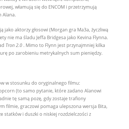
rowej, włamują się do ENCOM i przetrzymują
m Alana.
ą jako aktorzy głosowi (Morgan gra Ma3a, życzliwą
stety nie ma śladu Jeffa Bridgesa jako Kevina Flynna.
ad
Tron 2.0
. Mimo to Flynn jest przynajmniej kilka
urę po zarobieniu metrykalnych sum pieniędzy.
ów w stosunku do oryginalnego filmu:
opcorn (to samo pytanie, które zadano Alanowi
ładnie tę samą pozę, gdy zostaje trafiony
ym filmie, graczowi pomaga ulepszona wersja Bita,
e statków i duszki o niskiej rozdzielczości z