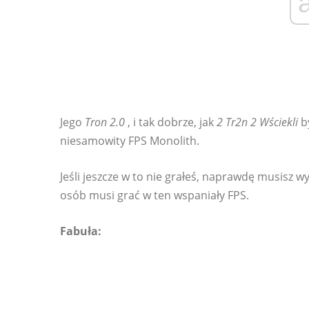
Jego
Tron 2.0
, i tak dobrze, jak
2 Tr2n 2 Wściekli
by
niesamowity FPS Monolith.
Jeśli jeszcze w to nie grałeś, naprawdę musisz wy
osób musi grać w ten wspaniały FPS.
Fabuła: