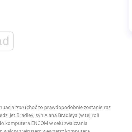
ad
ynuacja
tron
(choć to prawdopodobnie zostanie raz
edzi Jet Bradley, syn Alana Bradleya (w tej roli
ny do komputera ENCOM w celu zwalczania
 on walczy z wirusem wewnątrz komputera,