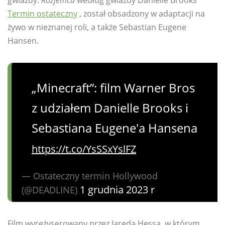
Termin ostateczny
, został obsadzony w adaptacji na
żywo w nieznanej roli, a także Sebastian Eugene
Hansen.
„Minecraft”: film Warner Bros
z udziałem Danielle Brooks i
Sebastiana Eugene'a Hansena
https://t.co/YsSSxYslFZ
— Ostateczny termin Hollywood
1 grudnia 2023 r
(@DEADLINE)
Film wyreżyserowany przez Jareda Hessa, w którym