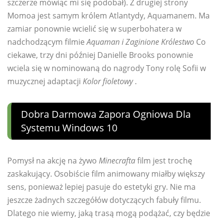
szczerze mówiąc mi się podobał). Z drugiej strony
Momoa jest samym królem Atlantydy, Aquamanem. Ma
zamiar ponownie wcielić się w superbohatera w
nadchodzącym filmie
Aquaman i Zaginione Królestwo
Co
ciekawe, trzy dni później Danielle Brooks ponownie
wciela się w nominowaną do nagrody Tony rolę Sofii w
muzycznej adaptacji
Kolor fioletowy
.
Dobra Darmowa Zapora Ogniowa Dla
Systemu Windows 10
Pomysł na akcję na żywo
Minecrafta
film jest trochę
zaskakujący. Osobiście film animowany miałby większy
sens, ponieważ lepiej pasuje do estetyki gry. Nie ma
jeszcze żadnych szczegółów dotyczących fabuły filmu.
Dlatego nie wiemy, jaką trasą mogą podążać, czy będzie