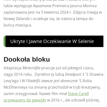
także występuje
Aquamana
Premiera Jasona Momoa
zaplanowana jest na 5 kwietnia 2024 r. Zdjęcia trwają w
Nowej Zelandii i oczekuje się, że nabiorą tempa do
końca miesiąca.
Ukryte I Jawne Oczekiwanie W Selenie
Dookoła bloku
Adaptacja
Minecrafta
pracuje już od jakiegoś czasu,
sięga 2014 roku . Dyrektorzy lubią
Deadpool 3
'S Shawna
Levy’ego I
W Filadelfii zawsze jest słonecznie
'S Roba
McElhenneya na zmianę przechodził w tryb kreatywny,
zanim zrezygnował. Nawet film miał
Steve Carell
przywiązany do gwiazdy
w 2016 r., ale odszedł później.