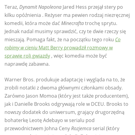
Teraz,
Dynamit Napoleona
Jared Hess przejął stery po
kilku opóźnienia . Reżyser ma pewien rodzaj niezręcznej
komedii, która może dać
Minecrafta
trochę sprytu.
Jednak nadal musimy sprawdzić, czy te dwie rzeczy się
mieszają. Pomaga fakt, że na początku tego roku
Co
robimy w cieniu
Matt Berry prowadził rozmowy w
sprawie roli gwiazdy
, więc komedia może być
naprawdę zabawna.
Warner Bros. produkuje adaptację i wygląda na to, że
zrobili notatki z dwoma głównymi członkami obsady.
Zarówno Jason Momoa (który jest także producentem),
jak i Danielle Brooks odgrywają role w DCEU. Brooks to
nowszy dodatek do uniwersum, grający drugorzędną
bohaterkę Leotę Adebayo w serialu pod
przewodnictwem Johna Ceny
Rozjemca
serial (który