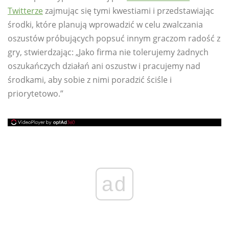
Twitterze
zajmując się tymi kwestiami i przedstawiając
środki, które planują wprowadzić w celu zwalczania
oszustów próbujących popsuć innym graczom radość z
gry, stwierdzając: „Jako firma nie tolerujemy żadnych
oszukańczych działań ani oszustw i pracujemy nad
środkami, aby sobie z nimi poradzić ściśle i
priorytetowo.”
ad