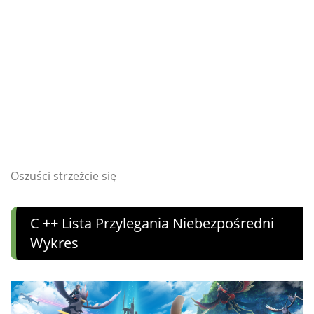
Oszuści strzeżcie się
C ++ Lista Przylegania Niebezpośredni
Wykres