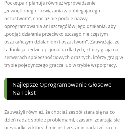
Pocketpair planuje również wprowadzenie
„zewnętrznego rozwiązania zapobiegającego
oszustwom”, chociaż nie podaje nazwy
oprogramowania ani szczegółów jego działania, aby
„podjąć działania przeciwko szczególnie częstym
oszukańczym działaniom i oszustwom”. Zauważają, że
ta funkcja będzie opcjonalna dla tych, którzy grają na
serwerach społecznościowych oraz tych, którzy grają w
trybie pojedynczego gracza lub w trybie współpracy.
Najlepsze Oprogramowanie Głosowe
Na Tekst
Zauważyli również, że chociaż zespół stara się na co
dzień radzić sobie z problemami, czasami zdarzają się
przypadki, w których nie jest w stanie nadążyć, za co