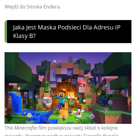
Wejdź do Smoka Endera.
Jaka Jest Maska ​​podsieci Dla Adresu IP
Klasy B?
The
Minecrafta
film powiększa swój skład o kolejne
gwiazdy.
Rozjemca
według gwiazdy Danielle Brooks