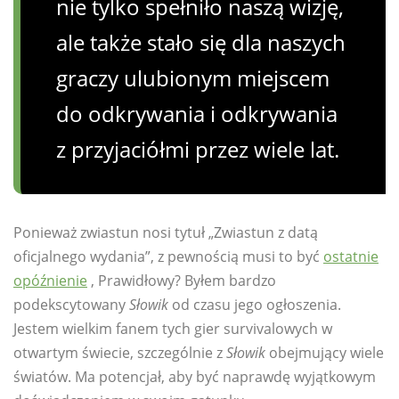
nie tylko spełniło naszą wizję,
ale także stało się dla naszych
graczy ulubionym miejscem
do odkrywania i odkrywania
z przyjaciółmi przez wiele lat.
Ponieważ zwiastun nosi tytuł „Zwiastun z datą
oficjalnego wydania”, z pewnością musi to być
ostatnie
opóźnienie
, Prawidłowy? Byłem bardzo
podekscytowany
Słowik
od czasu jego ogłoszenia.
Jestem wielkim fanem tych gier survivalowych w
otwartym świecie, szczególnie z
Słowik
obejmujący wiele
światów. Ma potencjał, aby być naprawdę wyjątkowym