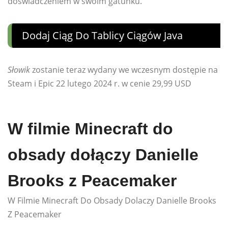
doświadczeniem w swoim gatunku.
Dodaj Ciąg Do Tablicy Ciągów Java
Słowik
zostanie teraz wydany we wczesnym dostępie na
Steam i Epic 22 lutego 2024 r. w cenie 29,99 USD
W filmie Minecraft do
obsady dołączy Danielle
Brooks z Peacemaker
W Filmie Minecraft Do Obsady Dolaczy Danielle Brooks
Z Peacemaker