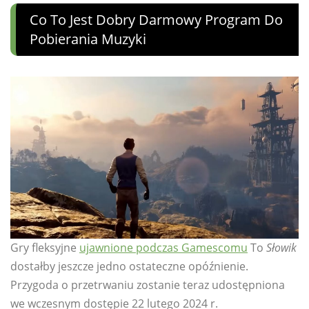
Co To Jest Dobry Darmowy Program Do
Pobierania Muzyki
Gry fleksyjne
ujawnione podczas Gamescomu
To
Słowik
dostałby jeszcze jedno ostateczne opóźnienie.
Przygoda o przetrwaniu zostanie teraz udostępniona
we wczesnym dostępie 22 lutego 2024 r.