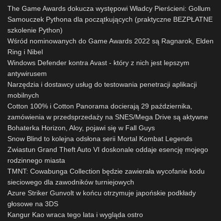
The Game Awards dokucza występowi Władcy Pierścieni: Gollum
Samouczek Pythona dla początkujących (praktyczne BEZPŁATNE
szkolenie Python)
Wśród nominowanych do Game Awards 2022 są Ragnarok, Elden
Ring i Nibel
Windows Defender kontra Avast - który z nich jest lepszym
antywirusem
Narzędzia i dostawcy usług do testowania penetracji aplikacji
mobilnych
Cotton 100% i Cotton Panorama docierają 29 października,
zamówienia w przedsprzedaży na SNES/Mega Drive są aktywne
Bohaterka Horizon, Aloy, pojawi się w Fall Guys
Snow Blind to kolejna odsłona serii Mortal Kombat Legends
Zwiastun Grand Theft Auto VI doskonale oddaje esencję mojego
rodzinnego miasta
TMNT: Cowabunga Collection będzie zawierała wycofanie kodu
sieciowego dla zawodników turniejowych
Azure Striker Gunvolt w końcu otrzymuje japońskie podkłady
głosowe na 3DS
Kangur Kao wraca tego lata i wygląda ostro