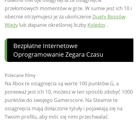
Palworld
oferuje osiągnięcia za osiągnięcie
przełomowych momentów w grze. W sumie jest ich 10 i
obecnie otrzymujesz je za ukończenie
Duety Bossów
Wieży
lub złapanie określonej liczby
Koledzy
.
Bezpłatne Internetowe
Oprogramowanie Zegara Czasu
Polecane filmy
Na Xbox te osiągnięcia są warte 100 punktów G, a
ponieważ jest ich 10, możesz w ten sposób zdobyć 1000
punktów do swojego Gamerscore. Na Steamie te
osiągnięcia mają dołączone tytuły i pojawiają się na
Twoim profilu, aby móc się nimi przechwalać.