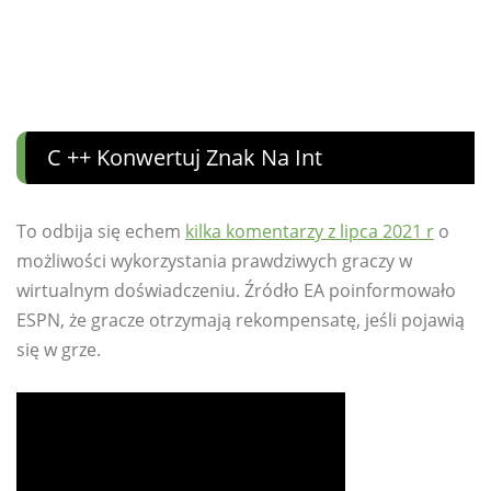
C ++ Konwertuj Znak Na Int
To odbija się echem
kilka komentarzy z lipca 2021 r
o
możliwości wykorzystania prawdziwych graczy w
wirtualnym doświadczeniu. Źródło EA poinformowało
ESPN, że gracze otrzymają rekompensatę, jeśli pojawią
się w grze.