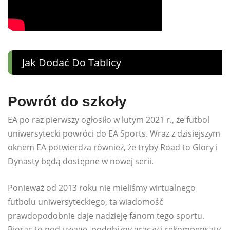
Jak Dodać Do Tablicy
Powrót do szkoły
EA po raz pierwszy ogłosiło w lutym 2021 r., że futbol
uniwersytecki powróci do EA Sports. Wraz z dzisiejszym
oknem EA potwierdza również, że tryby Road to Glory i
Dynasty będą dostępne w nowej serii.
Ponieważ od 2013 roku nie mieliśmy wirtualnego
futbolu uniwersyteckiego, ta wiadomość
prawdopodobnie daje nadzieję fanom tego sportu.
Biorąc to pod uwagę, podobizny graczy i rekompensaty