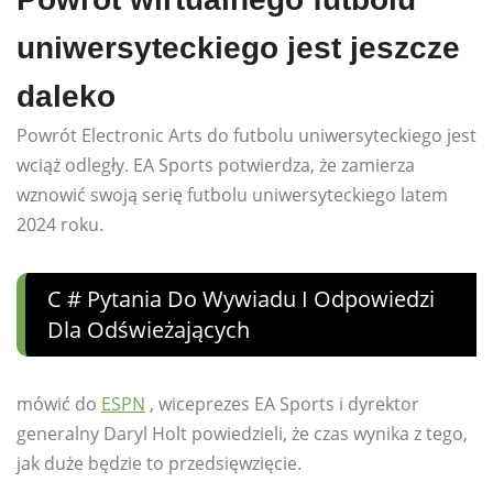
uniwersyteckiego jest jeszcze
daleko
Powrót Electronic Arts do futbolu uniwersyteckiego jest
wciąż odległy. EA Sports potwierdza, że ​​zamierza
wznowić swoją serię futbolu uniwersyteckiego latem
2024 roku.
C # Pytania Do Wywiadu I Odpowiedzi
Dla Odświeżających
mówić do
ESPN
, wiceprezes EA Sports i dyrektor
generalny Daryl Holt powiedzieli, że czas wynika z tego,
jak duże będzie to przedsięwzięcie.