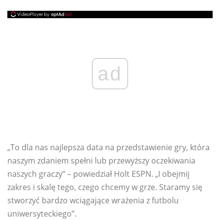
ad
„To dla nas najlepsza data na przedstawienie gry, która
naszym zdaniem spełni lub przewyższy oczekiwania
naszych graczy” – powiedział Holt ESPN. „I obejmij
zakres i skalę tego, czego chcemy w grze. Staramy się
stworzyć bardzo wciągające wrażenia z futbolu
uniwersyteckiego”.