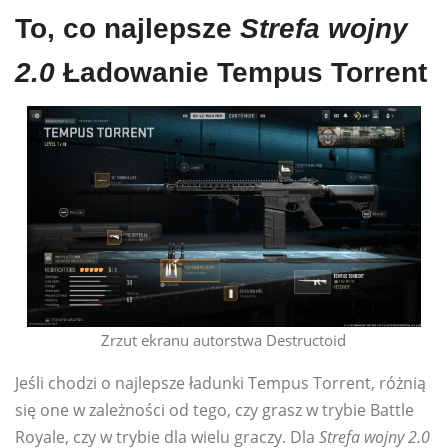
To, co najlepsze
Strefa wojny
2.0
Ładowanie Tempus Torrent
Zrzut ekranu autorstwa Destructoid
Jeśli chodzi o najlepsze ładunki Tempus Torrent, różnią
się one w zależności od tego, czy grasz w trybie Battle
Royale, czy w trybie dla wielu graczy. Dla
Strefa wojny 2.0