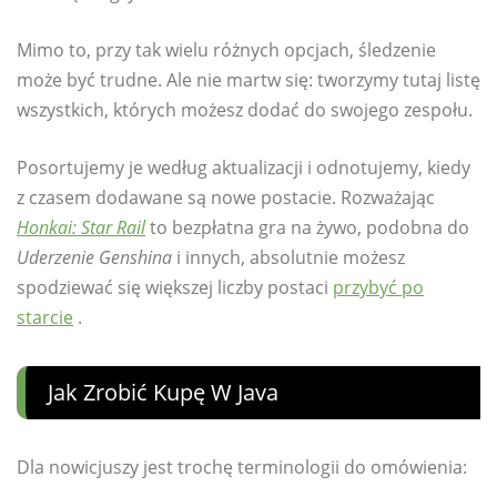
Mimo to, przy tak wielu różnych opcjach, śledzenie
może być trudne. Ale nie martw się: tworzymy tutaj listę
wszystkich, których możesz dodać do swojego zespołu.
Posortujemy je według aktualizacji i odnotujemy, kiedy
z czasem dodawane są nowe postacie. Rozważając
Honkai: Star Rail
to bezpłatna gra na żywo, podobna do
Uderzenie Genshina
i innych, absolutnie możesz
spodziewać się większej liczby postaci
przybyć po
starcie
.
Jak Zrobić Kupę W Java
Dla nowicjuszy jest trochę terminologii do omówienia: