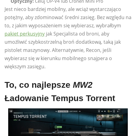
Optyczny:
Celuj OP-V4 lub Cronen Mini Pro
Jest nieco bardziej mobilny, ale wciąż wystarczająco
potężny, aby zdominować średni zasięg. Bez względu na
to, z jakim wyposażeniem się wybierasz, wybrałbym
pakiet perkusyjny
jak Specjalista od broni, aby
umożliwić szybkostrzelną broń dodatkową, taką jak
pistolet maszynowy. Alternatywnie, Recon, jeśli
wybierasz się w kierunku mobilnego snajpera o
większym zasięgu.
To, co najlepsze
MW2
Ładowanie Tempus Torrent