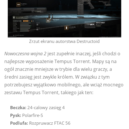
Zrzut ekranu autorstwa Destructoid
Nowoczesna wojna 2
jest zupełnie inaczej, jeśli chodzi o
najlepsze wyposażenie Tempus Torrent. Mapy są na
ogół znacznie mniejsze w trybie dla wielu graczy, a
średni zasięg jest zwykle królem. W związku z tym
potrzebujesz wyjątkowo mobilnego, ale wciąż mocnego
zestawu Tempus Torrent, takiego jak ten:
Beczka:
24-calowy zasięg 4
Pysk:
Polarfire-S
Podlufa:
Rozpruwacz FTAC 56