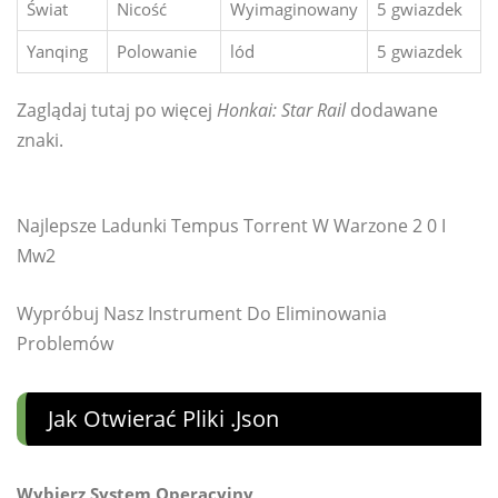
Świat
Nicość
Wyimaginowany
5 gwiazdek
Yanqing
Polowanie
lód
5 gwiazdek
Zaglądaj tutaj po więcej
Honkai: Star Rail
dodawane
znaki.
Najlepsze Ladunki Tempus Torrent W Warzone 2 0 I
Mw2
Wypróbuj Nasz Instrument Do Eliminowania
Problemów
Jak Otwierać Pliki .json
Wybierz System Operacyjny