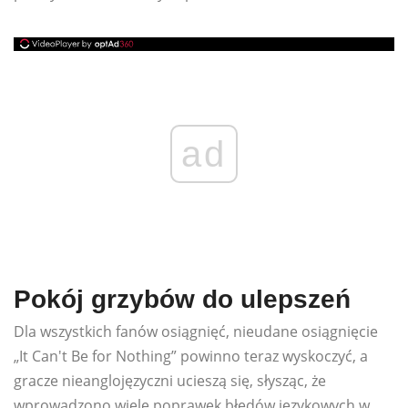
ad
Pokój grzybów do ulepszeń
Dla wszystkich fanów osiągnięć, nieudane osiągnięcie
„It Can't Be for Nothing” powinno teraz wyskoczyć, a
gracze nieanglojęzyczni ucieszą się, słysząc, że
wprowadzono wiele poprawek błędów językowych w