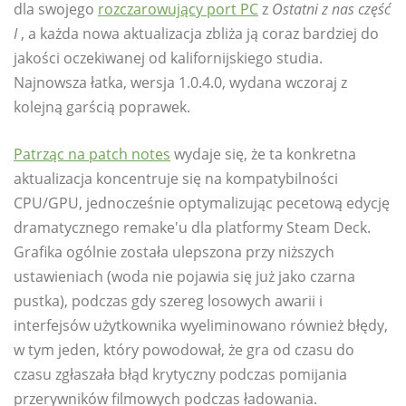
dla swojego
rozczarowujący port PC
z
Ostatni z nas część
I
, a każda nowa aktualizacja zbliża ją coraz bardziej do
jakości oczekiwanej od kalifornijskiego studia.
Najnowsza łatka, wersja 1.0.4.0, wydana wczoraj z
kolejną garścią poprawek.
Patrząc na patch notes
wydaje się, że ta konkretna
aktualizacja koncentruje się na kompatybilności
CPU/GPU, jednocześnie optymalizując pecetową edycję
dramatycznego remake'u dla platformy Steam Deck.
Grafika ogólnie została ulepszona przy niższych
ustawieniach (woda nie pojawia się już jako czarna
pustka), podczas gdy szereg losowych awarii i
interfejsów użytkownika wyeliminowano również błędy,
w tym jeden, który powodował, że gra od czasu do
czasu zgłaszała błąd krytyczny podczas pomijania
przerywników filmowych podczas ładowania.