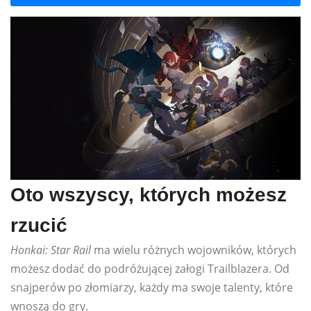
Oto wszyscy, których możesz
rzucić
Honkai: Star Rail
ma wielu różnych wojowników, których
możesz dodać do podróżującej załogi Trailblazera. Od
snajperów po złomiarzy, każdy ma swoje talenty, które
wnoszą do gry.