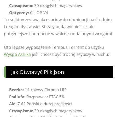
Czasopismo:
30 okrągłych magazynków
Optyczny:
Cel OP-V4
To solidny zestaw akcesoriów do dominacji na średnim
i długim dystansie. Strzały będą wolniejsze, ale
potężniejsze i pomocne w walce z oddalonymi wrogami.
Oto lepsze wyposażenie Tempus Torrent do użytku
Wyspa Ashika
jeśli chcesz być trochę szybszy w ruchu:
Jak Otworzyć Plik Json
Beczka:
14-calowy Chroma LRS
Podlufa:
Rozpruwacz FTAC 56
Ale:
7.62 Pociski o dużej prędkości
Czasopismo:
30 okrągłych magazynków