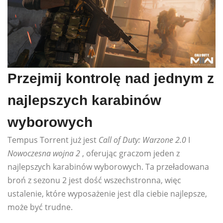
Przejmij kontrolę nad jednym z
najlepszych karabinów
wyborowych
Tempus Torrent już jest
Call of Duty: Warzone 2.0
I
Nowoczesna wojna 2
, oferując graczom jeden z
najlepszych karabinów wyborowych. Ta przeładowana
broń z sezonu 2 jest dość wszechstronna, więc
ustalenie, które wyposażenie jest dla ciebie najlepsze,
może być trudne.