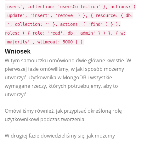
'users', collection: 'usersCollection' }, actions: (
'update', 'insert', 'remove' ) }, { resource: { db:
'', collection: '' }, actions: ( 'find' ) } ),
roles: ( { role: 'read', db: 'admin' } ) }, { w:
'majority' , wtimeout: 5000 } )
Wniosek
W tym samouczku omówiono dwie główne kwestie. W
pierwszej fazie omówiliśmy, w jaki sposób możemy
utworzyć użytkownika w MongoDB i wszystkie
wymagane rzeczy, których potrzebujemy, aby to
utworzyć.
Omówiliśmy również, jak przypisać określoną rolę
użytkownikowi podczas tworzenia.
W drugiej fazie dowiedzieliśmy się, jak możemy