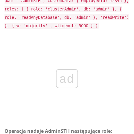
pwd: ' AdminSTH', customData: { employeeId: 12345 },
roles: ( { role: 'clusterAdmin', db: 'admin' }, {
role: 'readAnyDatabase', db: 'admin' }, 'readWrite')
}, { w: 'majority' , wtimeout: 5000 } )
ad
Operacja nadaje AdminSTH następujące role: