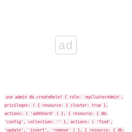
ad
use admin db.createRole( { role: 'myClusterAdmin',
privileges: ( { resource: { cluster: true },
actions: ( 'addShard' ) }, { resource: { db:
'config', collection: '' }, actions: ( 'find',
'update', 'insert', 'remove' ) }, { resource: { db: