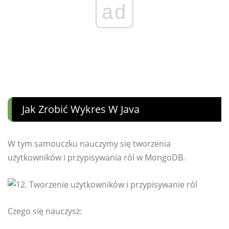
ad
Jak Zrobić Wykres W Java
W tym samouczku nauczymy się tworzenia
użytkowników i przypisywania ról w MongoDB.
Czego się nauczysz: