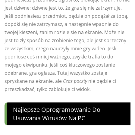
jest dziwne; dziwne jest to, że gra się nie zatrzymuje.
Jeśli podniesiesz przedmiot, będzie on podążał za tobą,
dopóki się nie zatrzymasz, a następnie wpadnie do
twojej kieszeni, zanim rozleje się na ekranie. Może nie
jest to zły sposób na zrobienie tego, ale jest sprzeczny
ze wszystkim, czego nauczyły mnie gry wideo. Jeśli
podniosę coś mniej ważnego, zwykle trafia to do
mojego ekwipunku. Jeśli coś kluczowego zostanie
odebrane, gra ogłasza. Tutaj wszystko zostaje
spryskane na ekranie, ale
Czas poczty
nie będzie ci
przeszkadzać, tylko zablokuje ci widok.
Najlepsze Oprogramowanie Do
Usuwania Wirusów Na PC