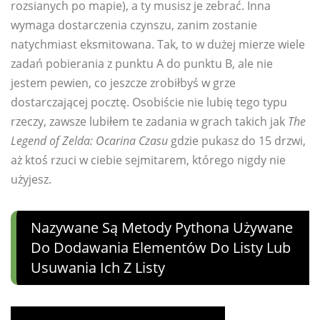
rozsianych po mapie), a ty musisz je zebrać. Inna
wymaga dostarczenia czynszu, zanim zostanie
natychmiast eksmitowana. Tak, to w dużej mierze wiele
zadań pobierania z punktu A do punktu B, ale nie
jestem pewien, co jeszcze zrobiłbyś w grze
dostarczającej pocztę. Osobiście nie lubię tego typu
rzeczy, zawsze lubiłem te zadania w grach takich jak
The
Legend of Zelda: Ocarina Czasu
gdzie pukasz do 15 drzwi,
aż ktoś rzuci w ciebie sejmitarem, którego nigdy nie
użyjesz.
Nazywane Są Metody Pythona Używane
Do Dodawania Elementów Do Listy Lub
Usuwania Ich Z Listy