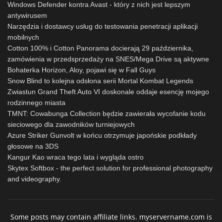
Windows Defender kontra Avast - który z nich jest lepszym
antywirusem
Narzędzia i dostawcy usług do testowania penetracji aplikacji
mobilnych
Cotton 100% i Cotton Panorama docierają 29 października,
zamówienia w przedsprzedaży na SNES/Mega Drive są aktywne
Bohaterka Horizon, Aloy, pojawi się w Fall Guys
Snow Blind to kolejna odsłona serii Mortal Kombat Legends
Zwiastun Grand Theft Auto VI doskonale oddaje esencję mojego
rodzinnego miasta
TMNT: Cowabunga Collection będzie zawierała wycofanie kodu
sieciowego dla zawodników turniejowych
Azure Striker Gunvolt w końcu otrzymuje japońskie podkłady
głosowe na 3DS
Kangur Kao wraca tego lata i wygląda ostro
Skytex Softbox - the perfect solution for professional photography
and videography.
Some posts may contain affiliate links. myservername.com is