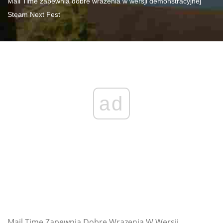
Mail Time zapewnia dobre wrażenia w wersji demonstracyjnej
Steam Next Fest
ad
Mail Time Zapewnia Dobre Wrazenia W Wersji