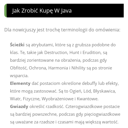
Jak Zrobić Kupę W Java
Dla nowicjuszy jest trochę terminologii do omówienia:
Ścieżki
są atrybutami, które są z grubsza podobne do
klas. Te, takie jak Destruction, Hunt i Erudition, są
bardziej zorientowane na obrażenia, podczas gdy
Obfitość, Ochrona, Harmonia i Nihility są po stronie
wsparcia.
Elementy
dać postaciom określone debuffy lub efekty,
które mogą zastosować. Są to Ogień, Lód, Błyskawica,
Wiatr, Fizyczne, Wyobrażeniowe i Kwantowe.
Gwiazdy
określić rzadkość. Czterogwiazdkowe postacie
są bardziej powszechne, podczas gdy pięciogwiazdkowe
są uważane za rzadsze i czasami mają większą wartość.