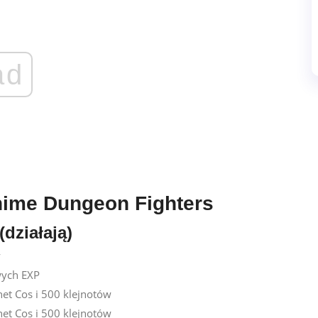
ad
nime Dungeon Fighters
działają)
y
ych EXP
 Cos i 500 klejnotów
 Cos i 500 klejnotów