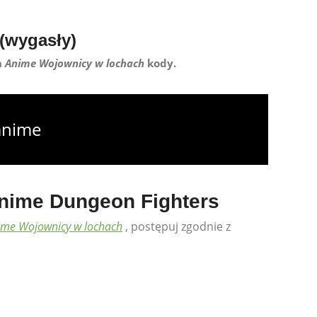
(wygasły)
h
Anime Wojownicy w lochach
kody.
anime
nime Dungeon Fighters
ime Wojownicy w lochach
, postępuj zgodnie z