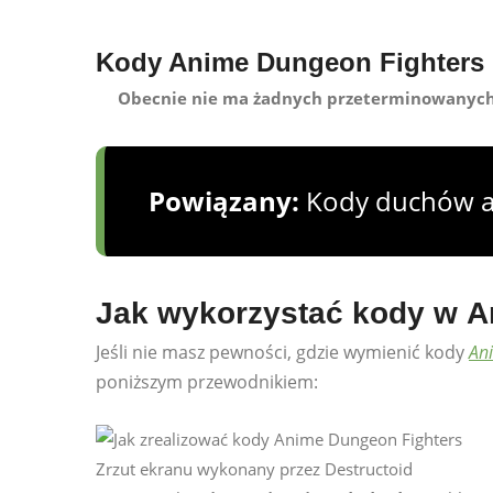
Kody Anime Dungeon Fighters 
Obecnie nie ma żadnych przeterminowanyc
Powiązany:
Kody duchów 
Jak wykorzystać kody w A
Jeśli nie masz pewności, gdzie wymienić kody
An
poniższym przewodnikiem:
Zrzut ekranu wykonany przez Destructoid