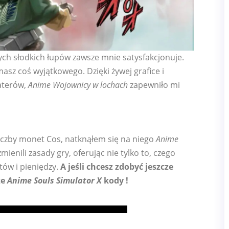
tych słodkich łupów zawsze mnie satysfakcjonuje.
asz coś wyjątkowego. Dzięki żywej grafice i
aterów,
Anime Wojownicy w lochach
zapewniło mi
liczby monet Cos, natknąłem się na niego
Anime
ienili zasady gry, oferując nie tylko to, czego
ów i pieniędzy.
A jeśli chcesz zdobyć jeszcze
ze
Anime Souls Simulator X
kody
!