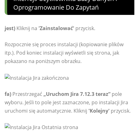
Oprogramowanie Do Zapytań
jest)
Kliknij na
'Zainstalować'
przycisk.
Rozpocznie się proces instalacji (kopiowanie plików
itp.). Pod koniec instalacji wyświetli się strona, jak
pokazano na poniższym obrazku.
fa)
Przestrzegać
„Uruchom Jira 7.12.3 teraz”
pole
wyboru. Jeśli to pole jest zaznaczone, po instalacji Jira
uruchomi się automatycznie. Kliknij
'Kolejny'
przycisk.