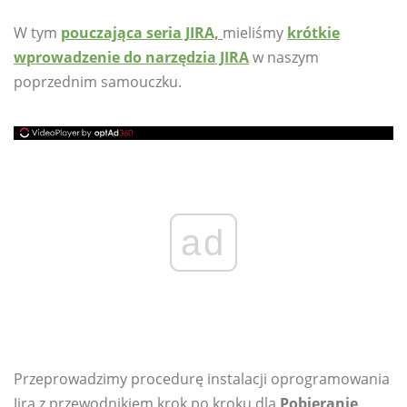
W tym
pouczająca seria JIRA,
mieliśmy
krótkie
wprowadzenie do narzędzia JIRA
w naszym
poprzednim samouczku.
ad
Przeprowadzimy procedurę instalacji oprogramowania
Jira z przewodnikiem krok po kroku dla
Pobieranie,