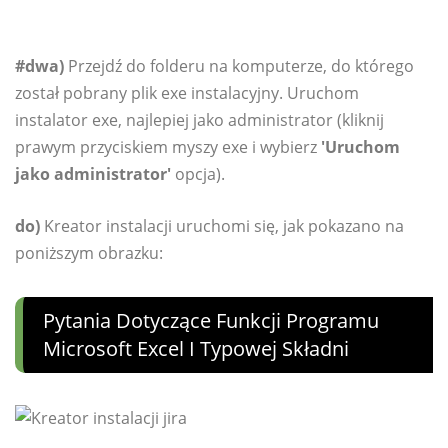
#dwa)
Przejdź do folderu na komputerze, do którego
został pobrany plik exe instalacyjny. Uruchom
instalator exe, najlepiej jako administrator (kliknij
prawym przyciskiem myszy exe i wybierz
'Uruchom
jako administrator'
opcja).
do)
Kreator instalacji uruchomi się, jak pokazano na
poniższym obrazku:
Pytania Dotyczące Funkcji Programu
Microsoft Excel I Typowej Składni