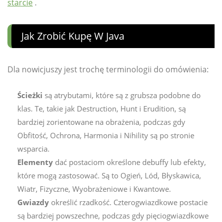
starcie
.
Jak Zrobić Kupę W Java
Dla nowicjuszy jest trochę terminologii do omówienia:
Ścieżki
są atrybutami, które są z grubsza podobne do
klas. Te, takie jak Destruction, Hunt i Erudition, są
bardziej zorientowane na obrażenia, podczas gdy
Obfitość, Ochrona, Harmonia i Nihility są po stronie
wsparcia.
Elementy
dać postaciom określone debuffy lub efekty,
które mogą zastosować. Są to Ogień, Lód, Błyskawica,
Wiatr, Fizyczne, Wyobrażeniowe i Kwantowe.
Gwiazdy
określić rzadkość. Czterogwiazdkowe postacie
są bardziej powszechne, podczas gdy pięciogwiazdkowe