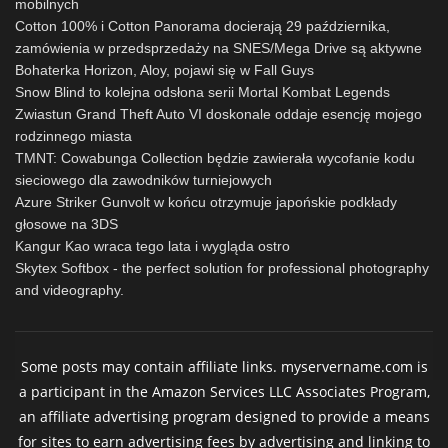
mobilnych
Cotton 100% i Cotton Panorama docierają 29 października,
zamówienia w przedsprzedaży na SNES/Mega Drive są aktywne
Bohaterka Horizon, Aloy, pojawi się w Fall Guys
Snow Blind to kolejna odsłona serii Mortal Kombat Legends
Zwiastun Grand Theft Auto VI doskonale oddaje esencję mojego
rodzinnego miasta
TMNT: Cowabunga Collection będzie zawierała wycofanie kodu
sieciowego dla zawodników turniejowych
Azure Striker Gunvolt w końcu otrzymuje japońskie podkłady
głosowe na 3DS
Kangur Kao wraca tego lata i wygląda ostro
Skytex Softbox - the perfect solution for professional photography
and videography.
Some posts may contain affiliate links. myservername.com is
a participant in the Amazon Services LLC Associates Program,
an affiliate advertising program designed to provide a means
for sites to earn advertising fees by advertising and linking to