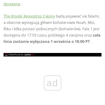
dostępne
.
The
Kroniki Xenoostrza 3
ikony
będą pojawiać się falami,
a obecnie występują główni bohaterowie Noah, Mio,
Riku i kilka postaci pobocznych (bohaterów). Fala 1 jest
dostępna do 17:59 czasu polskiego 4 sierpnia oraz
cała
linia zostanie wyłączona 1 września o 18:00 PT
.
ad