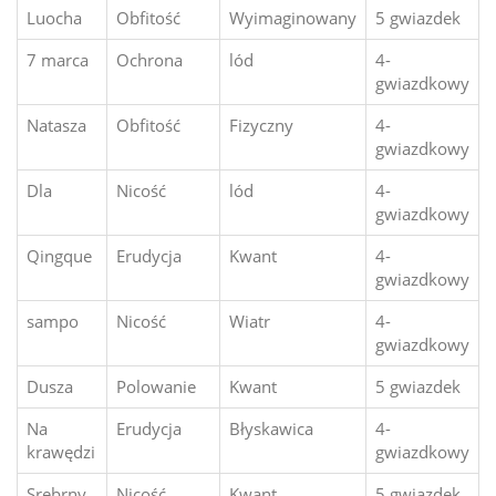
Luocha
Obfitość
Wyimaginowany
5 gwiazdek
7 marca
Ochrona
lód
4-
gwiazdkowy
Natasza
Obfitość
Fizyczny
4-
gwiazdkowy
Dla
Nicość
lód
4-
gwiazdkowy
Qingque
Erudycja
Kwant
4-
gwiazdkowy
sampo
Nicość
Wiatr
4-
gwiazdkowy
Dusza
Polowanie
Kwant
5 gwiazdek
Na
Erudycja
Błyskawica
4-
krawędzi
gwiazdkowy
Srebrny
Nicość
Kwant
5 gwiazdek